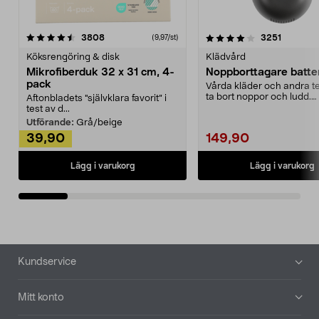
4.0av 5 stjärnor
recensioner
4.5av 5 stjärnor
recensio
3808
3251
(9,97/st)
Köksrengöring & disk
Klädvård
Mikrofiberduk 32 x 31 cm, 4-
Noppborttagare batter
pack
Vårda kläder och andra tex
ta bort noppor och ludd.
Aftonbladets "självklara favorit” i
Noppborttagaren fräs...
test av d...
Utförande:
Grå/beige
39,90
149,90
Lägg i varukorg
Lägg i varukorg
Sidfot
Kundservice
Mitt konto