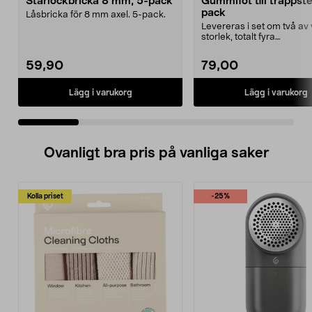
Starlockbricka 8 mm, 5-pack
Gummifot till trappst
pack
Låsbricka för 8 mm axel. 5-pack.
Levereras i set om två av 
storlek, totalt fyra
stycken.Innermåtten på de 
59,90
79,00
Lägg i varukorg
Lägg i varukorg
Ovanligt bra pris på vanliga saker
Kolla priset
-25%