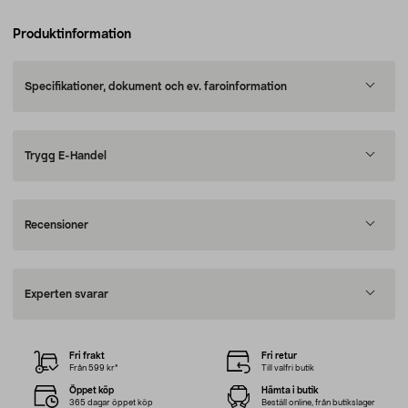
Produktinformation
Specifikationer, dokument och ev. faroinformation
Trygg E-Handel
Recensioner
Experten svarar
Fri frakt
Fri retur
Från 599 kr*
Till valfri butik
Öppet köp
Hämta i butik
365 dagar öppet köp
Beställ online, från butikslager