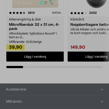
4.0av 5 stjärnor
recensioner
4.5av 5 stjärnor
recensio
3813
3252
(9,97/st)
Köksrengöring & disk
Klädvård
Mikrofiberduk 32 x 31 cm, 4-
Noppborttagare batter
pack
Vårda kläder och andra tex
ta bort noppor och ludd.
Aftonbladets "självklara favorit” i
Noppborttagaren fräs...
test av d...
Utförande:
Grå/beige
39,90
149,90
Lägg i varukorg
Lägg i varukorg
Sidfot
Kundservice
Mitt konto