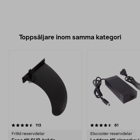
Toppsäljare inom samma kategori
4.5 av 5 stjärnor
recensioner
4.5 av 5 stjärnor
recensioner
113
61
Fritid reservdelar
Elscooter reservdelar