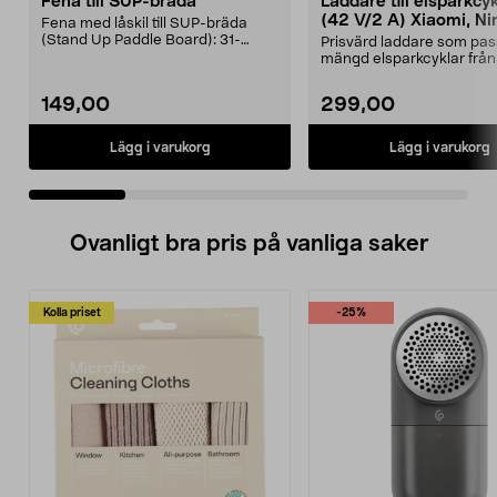
Fena till SUP-bräda
Laddare till elsparkcy
(42 V/2 A) Xiaomi, Ni
Fena med låskil till SUP-bräda
E-Way m.fl.
(Stand Up Paddle Board): 31-
Prisvärd laddare som pas
974331-2059, E11 Pass...
mängd elsparkcyklar från
Ninebot och E-Wa...
149,00
299,00
Lägg i varukorg
Lägg i varukorg
Ovanligt bra pris på vanliga saker
Kolla priset
-25%