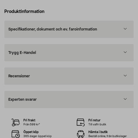
Produktinformation
Specifikationer, dokument och ev. faroinformation
Trygg E-Handel
Recensioner
Experten svarar
Fri frakt
Fri retur
Från 599 kr*
Till valfri butik
Öppet köp
Hämta i butik
365 dagar öppet köp
Beställ online, från butikslager