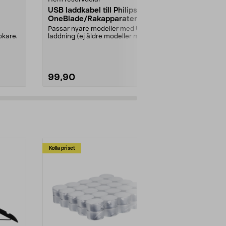
USB laddkabel till Philips
Kaffemått 
OneBlade/Rakapparater
plast, 12 g
Passar nyare modeller med USB-
Upptäck hem
okare.
laddning (ej äldre modeller med
perfekt kaffe
230 V nätadapter)....
denna exklusi
99,90
69,00
Kolla priset
Multibuy