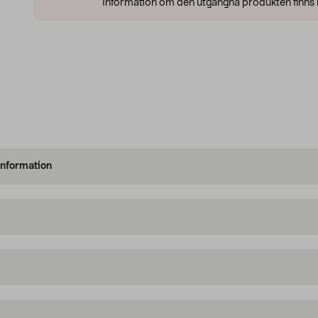
Information om den utgångna produkten finns l
information