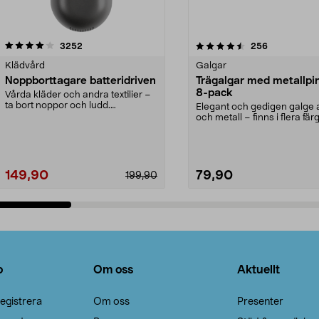
4.5av 5 stjärnor
recensioner
4.0av 5 stjärnor
recensioner
3252
256
Klädvård
Galgar
Noppborttagare batteridriven
Trägalgar med metallpi
8-pack
Vårda kläder och andra textilier –
ta bort noppor och ludd.
Elegant och gedigen galge a
Noppborttagaren fräs...
och metall – finns i flera färg
Galge med sv...
149,90
79,90
199,90
Lägg i varukorg
Lägg i varukorg
o
Om oss
Aktuellt
egistrera
Om oss
Presenter