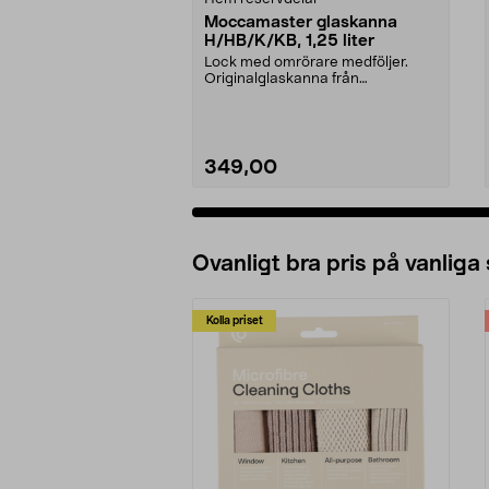
Moccamaster glaskanna
H/HB/K/KB, 1,25 liter
Lock med omrörare medföljer.
Originalglaskanna från
Moccamaster. Förläng livet p...
349,00
Ovanligt bra pris på vanliga
Kolla priset