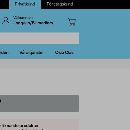
Privatkund
Företagskund
Välkommen
Logga in/Bli medlem
nden
Våra tjänster
Club Clas
t
er
liknande produkter.