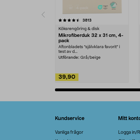
5av 5 stjärnor
4.0av 5 stjärnor
recensioner
3813
Köksrengöring & disk
Mikrofiberduk 32 x 31 cm, 4-
pack
Aftonbladets "självklara favorit” i
test av d...
Utförande:
Grå/beige
39,90
Lägg i varukorg
Sidfot
Kundservice
Mitt kont
Vanliga frågor
Logga in/R