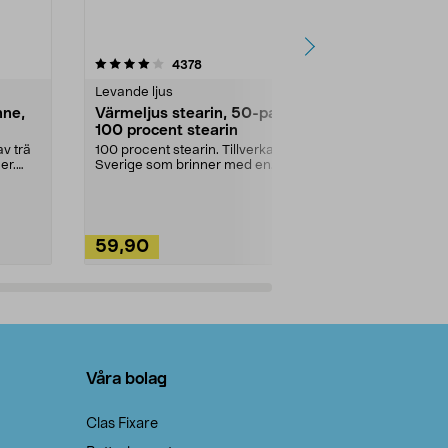
4.5av 5 stjärnor
recensioner
4.5
4378
2
Levande ljus
Rengöringsm
nne,
Värmeljus stearin, 50-pack,
Bikarbonat
100 procent stearin
Ett allsidigt 
städning och 
v trä
100 procent stearin. Tillverkade i
ute. Städa med
er.
Sverige som brinner med en
vacker och sotfri ...
59,90
49,90
Lägg i varukorg
Lägg
Våra bolag
Clas Fixare