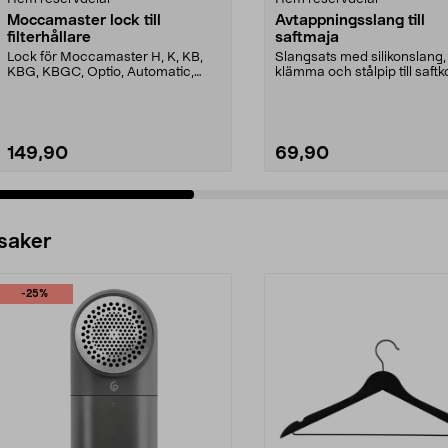
Moccamaster lock till
Avtappningsslang till
filterhållare
saftmaja
Lock för Moccamaster H, K, KB,
Slangsats med silikonslang,
KBG, KBGC, Optio, Automatic,
klämma och stålpip till saftk
Automatic S, Manual ...
149,90
69,90
 saker
-25%