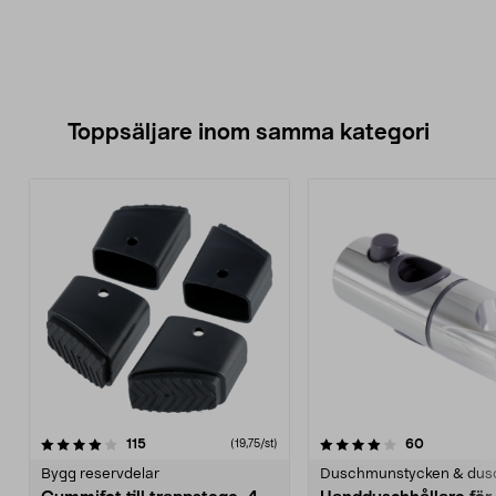
Toppsäljare inom samma kategori
4.0 av 5 stjärnor
recensioner
4.5 av 5 stjärnor
recensione
115
60
(19,75/st)
Bygg reservdelar
Duschmunstycken & dus