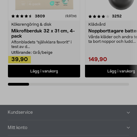
4.0av 5 stjärnor
recensioner
4.5av 5 stjärnor
recensio
3809
3252
(9,97/st)
Köksrengöring & disk
Klädvård
Mikrofiberduk 32 x 31 cm, 4-
Noppborttagare batter
pack
Vårda kläder och andra tex
ta bort noppor och ludd.
Aftonbladets "självklara favorit” i
Noppborttagaren fräs...
test av d...
Utförande:
Grå/beige
39,90
149,90
Lägg i varukorg
Lägg i varukorg
Sidfot
Kundservice
Mitt konto