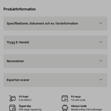
Produktinformation
Specifikationer, dokument och ev. faroinformation
Trygg E-Handel
Recensioner
Experten svarar
Fri frakt
Fri retur
Från 599 kr*
Till valfri butik
Öppet köp
Hämta i butik
365 dagar öppet köp
Beställ online, från butikslager