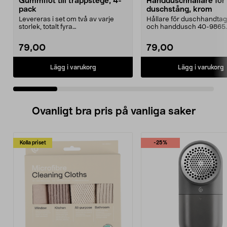
Gummifot till trappstege, 4-
Handduschhållare fö
pack
duschstång, krom
Levereras i set om två av varje
Hållare för duschhandtag t
storlek, totalt fyra
och handdusch 40-9865.
stycken.Innermåtten på de t...
22 mm stång och ...
79,00
79,00
Lägg i varukorg
Lägg i varukorg
Ovanligt bra pris på vanliga saker
Kolla priset
-25%