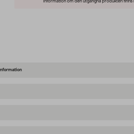
Information om den utgångna produkten finns l
information