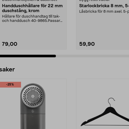
Handduschhållare för 22 mm
Starlockbricka 8 mm, 5
duschstång, krom
Låsbricka för 8 mm axel. 5-
Hållare för duschhandtag till tak-
och handdusch 40-9865.Passar
22 mm stång och ...
79,00
59,90
 saker
-25%