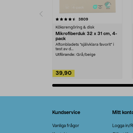
5av 5 stjärnor
4.0av 5 stjärnor
recensioner
3809
Köksrengöring & disk
Mikrofiberduk 32 x 31 cm, 4-
pack
Aftonbladets "självklara favorit” i
test av d...
Utförande:
Grå/beige
39,90
Lägg i varukorg
Sidfot
Kundservice
Mitt kont
Vanliga frågor
Logga in/R