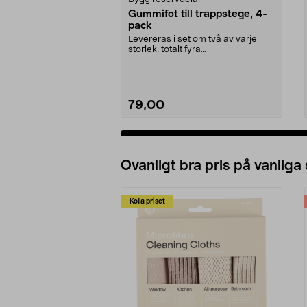
Gummifot till trappstege, 4-
pack
Levereras i set om två av varje
storlek, totalt fyra
stycken.Innermåtten på de t...
79,00
Ovanligt bra pris på vanliga
Kolla priset