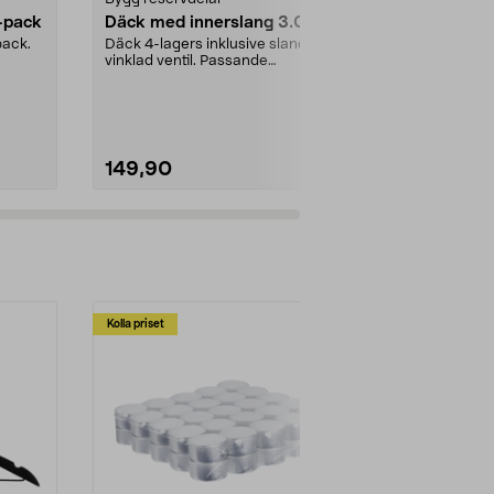
-pack
Däck med innerslang 3.00-4
Gummipack
till vattenlå
pack.
Däck 4-lagers inklusive slang med
vinklad ventil. Passande
Tätning till vat
luftgummihjul i dimen...
Passar rörsy
(innerdiamete
149,90
28,00
Kolla priset
Multibuy