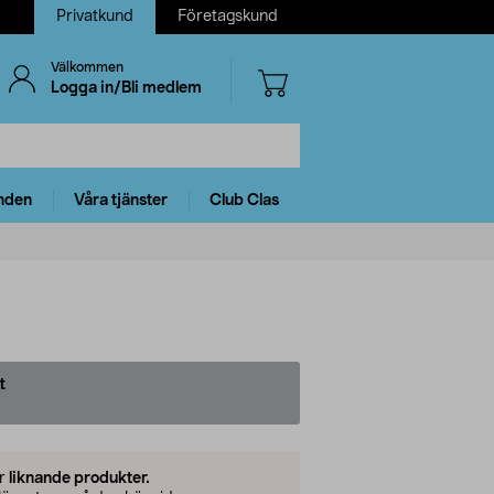
Privatkund
Företagskund
Välkommen
Logga in/Bli medlem
nden
Våra tjänster
Club Clas
t
er
liknande produkter.