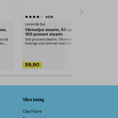
4.5av 5 stjärnor
recensioner
4.5
4378
2
Levande ljus
Rengöringsm
nne,
Värmeljus stearin, 50-pack,
Bikarbonat
100 procent stearin
Ett allsidigt 
städning och 
v trä
100 procent stearin. Tillverkade i
ute. Städa med
er.
Sverige som brinner med en
vacker och sotfri ...
59,90
49,90
Lägg i varukorg
Lägg
Våra bolag
Clas Fixare