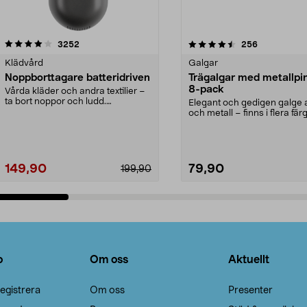
4.5av 5 stjärnor
recensioner
4.0av 5 stjärnor
recensioner
3252
256
Klädvård
Galgar
Noppborttagare batteridriven
Trägalgar med metallpi
8-pack
Vårda kläder och andra textilier –
ta bort noppor och ludd.
Elegant och gedigen galge a
Noppborttagaren fräs...
och metall – finns i flera färg
Galge med sv...
149,90
79,90
199,90
Lägg i varukorg
Lägg i varukorg
o
Om oss
Aktuellt
egistrera
Om oss
Presenter