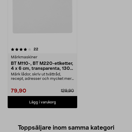
recensioner
22
Märkmaskiner
BT M110-, BT M220-etiketter,
4 x 6 cm, transparenta, 130-
pack
Märk lådor, skriv ut tvättråd,
recept, adresser och mycket mer.
Självhäftande et...
79,90
129,90
Lägg i varukorg
Toppsäljare inom samma kategori