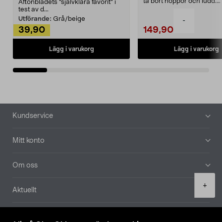
ta bort noppor och ludd.
Aftonbladets "självklara favorit” i
Noppborttagaren fräs...
test av d...
Utförande:
Grå/beige
-
39,90
149,90
Lägg i varukorg
Lägg i varukorg
Sidfot
Kundservice
Mitt konto
Om oss
Product
+
Aktuellt
quantity
Våra bolag