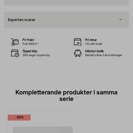
Experten svarar
Fri frakt
Fri retur
Från 599 kr*
Till valfri butik
Öppet köp
Hämta i butik
365 dagar öppet köp
Beställ online, från butikslager
Kompletterande produkter i samma
serie
-38%