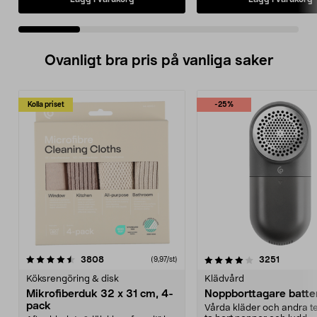
Ovanligt bra pris på vanliga saker
Kolla priset
-25%
4.0av 5 stjärnor
recensioner
4.5av 5 stjärnor
recensio
3808
3251
(9,97/st)
Köksrengöring & disk
Klädvård
Mikrofiberduk 32 x 31 cm, 4-
Noppborttagare batter
pack
Vårda kläder och andra tex