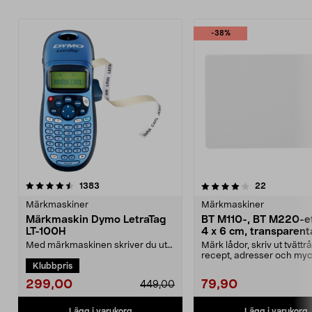
-38%
4.0 av 5 stjärnor
recensioner
4.0 av 5 stjärnor
recensione
1383
22
Märkmaskiner
Märkmaskiner
Märkmaskin Dymo LetraTag
BT M110-, BT M220-eti
LT-100H
4 x 6 cm, transparent
pack
Med märkmaskinen skriver du ut
Märk lådor, skriv ut tvättrå
egna självhäftande etiketter.
recept, adresser och myc
Klubbpris
Använd den för att ...
Självhäftande et...
299,00
79,90
449,00
Lägg i varukorg
Lägg i varukorg