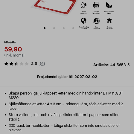
119,90
59,90
(inkl. moms)
2.5
(
6
)
Artikelnr:
44-5658-5
Erbjudandet gäller till
2027-02-02
Skapa personliga julklappsetiketter med din handprinter BT M110/BT
M220.
Självhäftande etiketter 4 x 3 cm – rektangulära, röda etiketter med 2
rader.
Stora vatten-, olje- och rivtåliga klisteretiketter i papper som sitter
stabilt.
230-pack termoetiketter – tåliga utskrifter som inte smetas ut eller
bleknar.