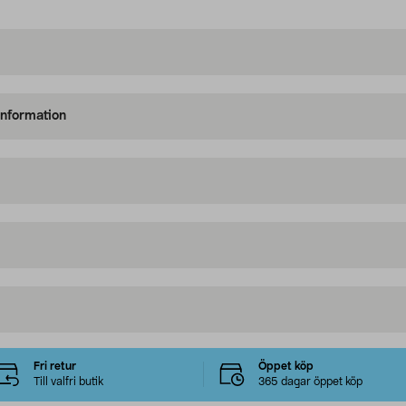
information
Fri retur
Öppet köp
Till valfri butik
365 dagar öppet köp