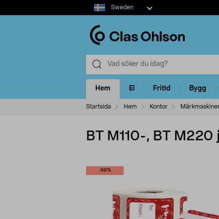
Select
Sweden
market
Hem
El
Fritid
Bygg
Startsida
Hem
Kontor
Märkmaskine
BT M110-, BT M220 ju
-50%