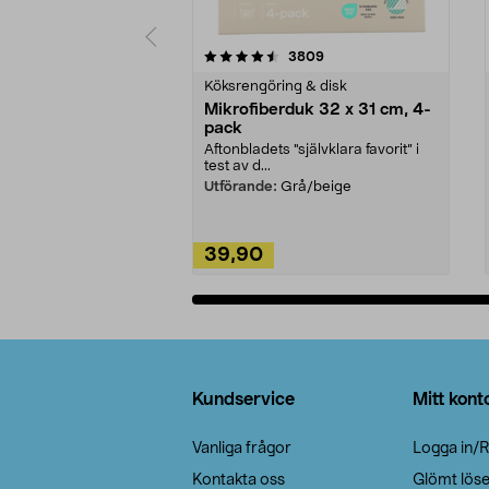
5av 5 stjärnor
4.0av 5 stjärnor
recensioner
3809
Köksrengöring & disk
Mikrofiberduk 32 x 31 cm, 4-
pack
Aftonbladets "självklara favorit” i
test av d...
Utförande:
Grå/beige
39,90
Lägg i varukorg
Sidfot
Kundservice
Mitt kont
Vanliga frågor
Logga in/R
Kontakta oss
Glömt lös