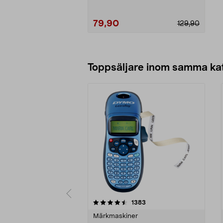
79,90
129,90
Lägg i varukorg
Toppsäljare inom samma ka
5 av 5 stjärnor
4.5 av 5 stjärnor
recensioner
1383
Märkmaskiner