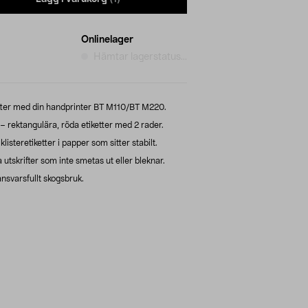
Onlinelager
Hämtar lagerstatus...
etter med din handprinter BT M110/BT M220.
 – rektangulära, röda etiketter med 2 rader.
klisteretiketter i papper som sitter stabilt.
utskrifter som inte smetas ut eller bleknar.
svarsfullt skogsbruk.