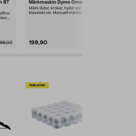
th BT
Märkmaskin Dymo Omega
Brother TZ
12 mm x 4 m
Märk lådor, krokar, hyllor etc. på
klassiskt vis. Manuell märkmaskin
iffror
Självhäftande,
- inga batt...
skor,
gul, vit ell...
199,90
149,90
99,00
Kolla priset
Multibuy