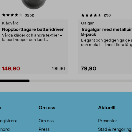
4.5av 5 stjärnor
recensioner
4.0av 5 stjärnor
recensioner
3252
256
Klädvård
Galgar
Noppborttagare batteridriven
Trägalgar med metallpi
8-pack
Vårda kläder och andra textilier –
ta bort noppor och ludd.
Elegant och gedigen galge a
Noppborttagaren fräs...
och metall – finns i flera färg
Galge med sv...
149,90
79,90
199,90
Lägg i varukorg
Lägg i varukorg
o
Om oss
Aktuellt
egistrera
Om oss
Presenter
enord
Press
Städ & rengöring