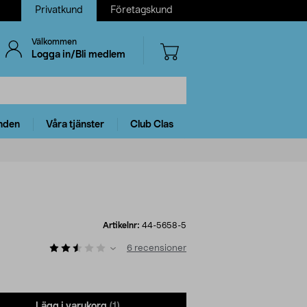
Privatkund
Företagskund
Välkommen
Logga in/Bli medlem
nden
Våra tjänster
Club Clas
Artikelnr:
44-5658-5
6
recensioner
Lägg i varukorg
(1)