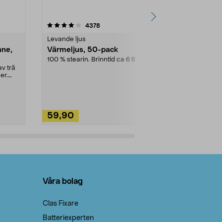
4.5av 5 stjärnor
recensioner
4.5
4378
2
Levande ljus
Rengöringsm
nne,
Värmeljus, 50-pack
Bikarbonat
100 % stearin. Brinntid ca 6 tim.
Ett allsidigt 
städning och 
v trä
ute. Städa med
er.
59,90
49,90
Lägg i varukorg
Lägg
Våra bolag
Clas Fixare
Batteriexperten