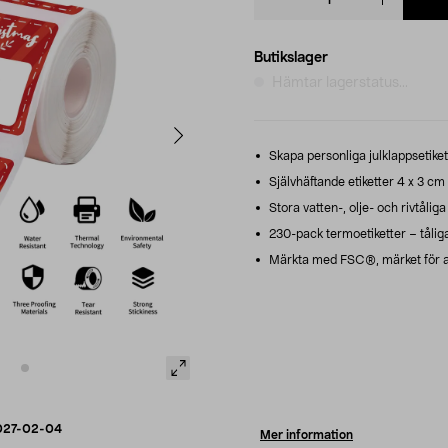
quantity
Butikslager
Hämtar lagerstatus...
Skapa personliga julklappsetik
Självhäftande etiketter 4 x 3 cm
Stora vatten-, olje- och rivtåliga 
230-pack termoetiketter – tåliga 
Märkta med FSC®, märket för an
027-02-04
Mer information