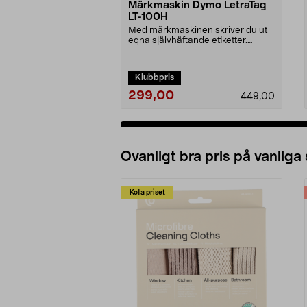
Märkmaskin Dymo LetraTag
LT-100H
Med märkmaskinen skriver du ut
egna självhäftande etiketter.
Använd den för att ...
Klubbpris
299,00
449,00
Ovanligt bra pris på vanliga
Kolla priset