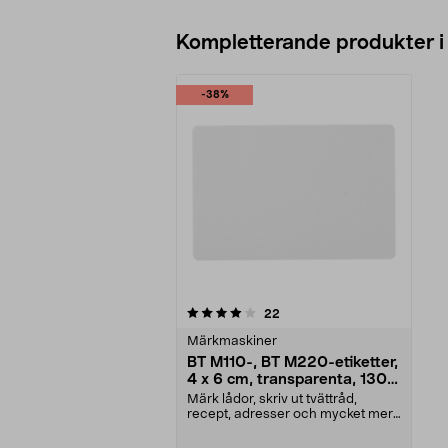
Kompletterande produkter i
-38%
0av 5 stjärnor
recensioner
22
Märkmaskiner
BT M110-, BT M220-etiketter,
4 x 6 cm, transparenta, 130-
pack
Märk lådor, skriv ut tvättråd,
recept, adresser och mycket mer.
Självhäftande et...