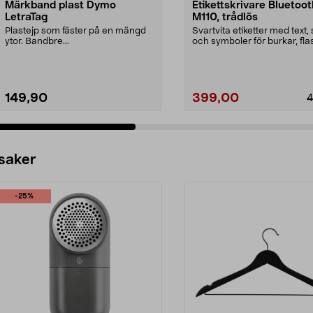
Märkband plast Dymo
Etikettskrivare Bluetoo
LetraTag
M110, trådlös
Plastejp som fäster på en mängd
Svartvita etiketter med text, s
ytor. Bandbre...
och symboler för burkar, fla
presente...
149,90
399,00
4
 saker
-25%