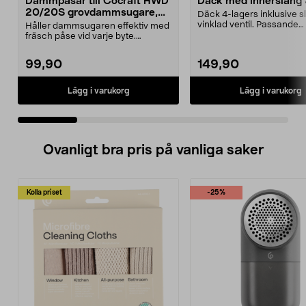
Dammpåsar till Cocraft HWD
Däck med innerslang
20/20S grovdammsugare,
Däck 4-lagers inklusive 
5-pack
vinklad ventil. Passande
Håller dammsugaren effektiv med
luftgummihjul i dimen...
fräsch påse vid varje byte.
Dammsugarpåsar för C...
99,90
149,90
Lägg i varukorg
Lägg i varukorg
Ovanligt bra pris på vanliga saker
Kolla priset
-25%