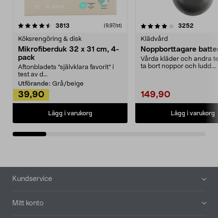
4.0av 5 stjärnor
recensioner
4.5av 5 stjärnor
recensio
3813
3252
(9,97/st)
Köksrengöring & disk
Klädvård
Mikrofiberduk 32 x 31 cm, 4-
Noppborttagare batter
pack
Vårda kläder och andra tex
ta bort noppor och ludd.
Aftonbladets "självklara favorit” i
Noppborttagaren fräs...
test av d...
Utförande:
Grå/beige
39,90
149,90
Lägg i varukorg
Lägg i varukorg
Sidfot
Kundservice
Mitt konto