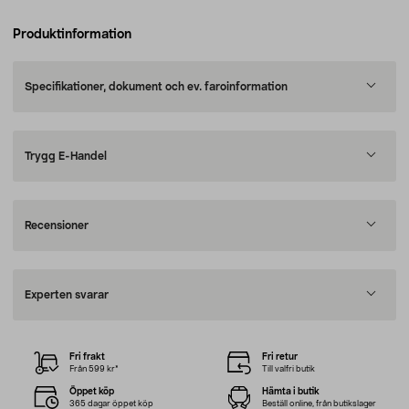
Produktinformation
Specifikationer, dokument och ev. faroinformation
Trygg E-Handel
Recensioner
Experten svarar
Fri frakt
Fri retur
Från 599 kr*
Till valfri butik
Öppet köp
Hämta i butik
365 dagar öppet köp
Beställ online, från butikslager