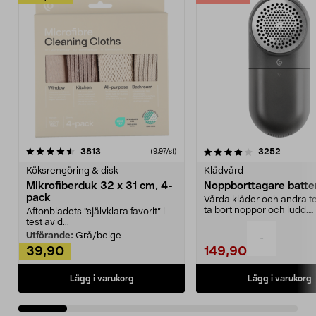
4.0av 5 stjärnor
recensioner
4.5av 5 stjärnor
recensio
3813
3252
(9,97/st)
Köksrengöring & disk
Klädvård
Mikrofiberduk 32 x 31 cm, 4-
Noppborttagare batter
pack
Vårda kläder och andra tex
ta bort noppor och ludd.
Aftonbladets "självklara favorit” i
Noppborttagaren fräs...
test av d...
Utförande:
Grå/beige
-
39,90
149,90
Lägg i varukorg
Lägg i varukorg