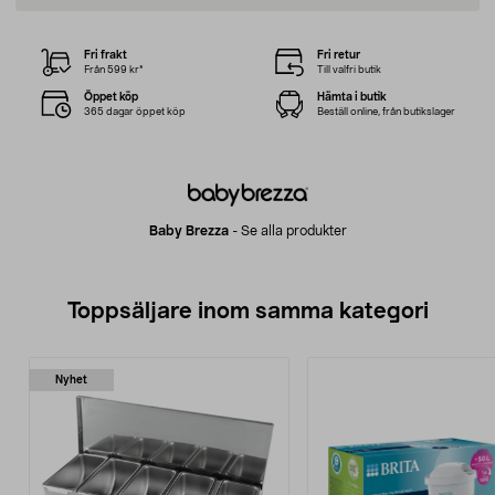
Fri frakt
Fri retur
Från 599 kr*
Till valfri butik
Öppet köp
Hämta i butik
365 dagar öppet köp
Beställ online, från butikslager
Baby Brezza
-
Se alla produkter
Toppsäljare inom samma kategori
Nyhet