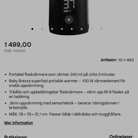
1 499,00
(inkl. moms)
Artikelnr:
10-1-483
Portabel flaskvärmare som värmer 240 ml på cirka 3 minuter.
Baby Brezza superfast portable warmer – 100 W värmeelement för
snabb uppvärmning.
Trådlös och uppladdningsbar flaskvärmare – värm upp till 8 flaskor på
en laddning.
Jämn uppvärmning med sensorteknik – bevarar näringsämnen i
bröstmjölk.
Mått: 7,6 × 7,6 × 21,1 cm. Passar både i skötväska och mugghållare.
Mer information
Onlinelager
Butikslager