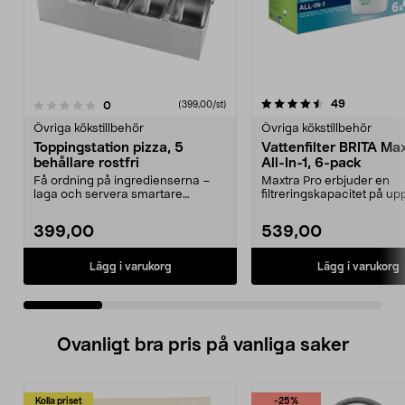
4.5 av 5 stjärnor
4.5 av 5 stjärnor
recensione
49
recensioner
0
(399,00/st)
Övriga kökstillbehör
Övriga kökstillbehör
Toppingstation pizza, 5
Vattenfilter BRITA Ma
behållare rostfri
All-In-1, 6-pack
Få ordning på ingredienserna –
Maxtra Pro erbjuder en
laga och servera smartare
filtreringskapacitet på upp 
hemma. Toppingstation p...
liter per filter. Re...
399,00
539,00
Lägg i varukorg
Lägg i varukorg
Ovanligt bra pris på vanliga saker
Kolla priset
-25%