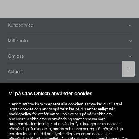
Sidfot
Kundservice
Mitt konto
Om oss
Product
+
Aktuellt
quantity
Våra bolag
Vi på Clas Ohlson använder cookies
Hitta butik
Genom att trycka
”Acceptera alla cookies”
samtycker du till att vi
lagrar cookies och andra spårtekniker på din enhet
enligt vår
cookiepolicy
för att förbättra upplevelsen på vår webbplats,
SE
NO
FI
analysera webbplatsens användning samt anpassa våra
marknadsföringsinsatser. Vi använder fyra kategorier av cookies:
nödvändiga, funktionella, analys och annonsering. För nödvändiga
cookies krävs inte ditt samtycke eftersom dessa cookies är