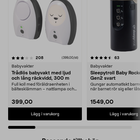
4.5 av 5 stjärnor
recensioner
3.5 av 5 stjärnor
recensione
208
63
(399,00/st)
Babyvakter
Babyvakter
Trådlös babyvakt med ljud
Sleepytroll Baby Rock
och lång räckvidd, 300 m
Gen2 svart
Full koll med föräldraenheten i
Gungar automatiskt bar
bältesklämman – nattlampa och
när barnet rör sig eller låt
tvåvägsljud. Trådl...
Sleepytroll Baby R...
399,00
1549,00
Lägg i varukorg
Lägg i varukorg