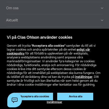
Om oss
Aktuellt
Våra bolag
Vi på Clas Ohlson använder cookies
Hitta butik
Genom att trycka
”Acceptera alla cookies”
samtycker du till att vi
lagrar cookies och andra spårtekniker på din enhet
enligt vår
cookiepolicy
för att förbättra upplevelsen på vår webbplats,
SE
NO
FI
analysera webbplatsens användning samt anpassa våra
marknadsföringsinsatser. Vi använder fyra kategorier av cookies:
nödvändiga, funktionella, analys och annonsering. För nödvändiga
cookies krävs inte ditt samtycke eftersom dessa cookies är
nödvändiga för att innehållet på webbplatsen ska kunna fungera. Om
du istället vill skräddarsy dina val kan du trycka på
inställningar
. Ditt
samtycke är frivilligt och kan återkallas när som helst genom att du
ändrar i dina cookie-inställningar eller kontaktar oss för guidning.
Köpvillkor
Privacy statement
Klubbvillkor
För företag
Ändra till priser exklusive moms
Produkten har utgått
Acceptera alla cookies
Avvisa alla
Artikelnr:
36-6313
Inställningar