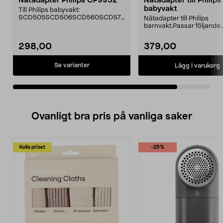
Nätadapter Philips CP9952
Nätadapter till Philips
babyvakt
Till Philips babyvakt:
SCD505SCD506SCD560SCD57
Nätadapter till Philips
0SCD580SCD585Spänning: 6
barnvakt.Passar följande
V/500 mA....
modeller:SCD501
SCD502SCD503SCD...
298,00
379,00
Se varianter
Lägg i varukorg
Ovanligt bra pris på vanliga saker
Kolla priset
-25%