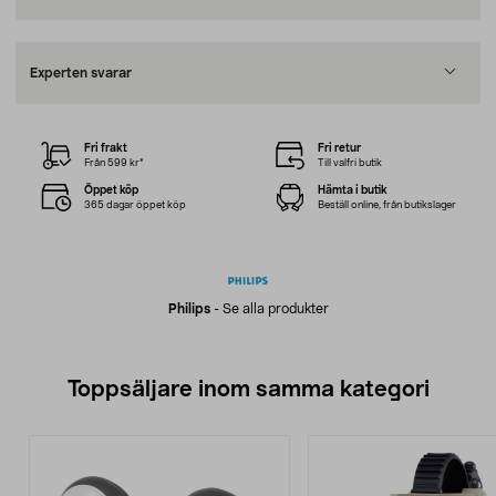
Experten svarar
Fri frakt
Fri retur
Från 599 kr*
Till valfri butik
Öppet köp
Hämta i butik
365 dagar öppet köp
Beställ online, från butikslager
Philips
-
Se alla produkter
Toppsäljare inom samma kategori