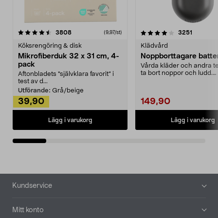
4.0av 5 stjärnor
recensioner
4.5av 5 stjärnor
recensio
3808
3251
(9,97/st)
Köksrengöring & disk
Klädvård
Mikrofiberduk 32 x 31 cm, 4-
Noppborttagare batter
pack
Vårda kläder och andra tex
ta bort noppor och ludd.
Aftonbladets "självklara favorit” i
Noppborttagaren fräs...
test av d...
Utförande:
Grå/beige
39,90
149,90
Lägg i varukorg
Lägg i varukorg
Sidfot
Kundservice
Mitt konto