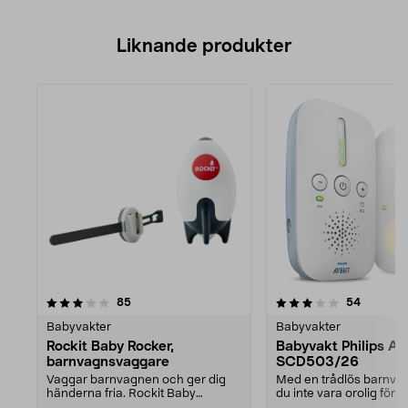
Liknande produkter
3.5av 5 stjärnor
recensioner
recensio
85
54
Babyvakter
Babyvakter
Rockit Baby Rocker,
Babyvakt Philips A
barnvagnsvaggare
SCD503/26
Vaggar barnvagnen och ger dig
Med en trådlös barnva
händerna fria. Rockit Baby
du inte vara orolig för a
Rockers harmoniska rytm...
om barnet ...