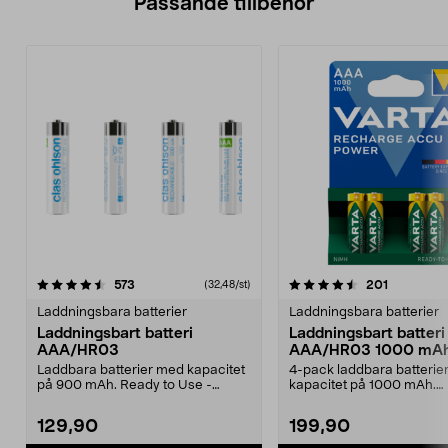
Passande tillbehör
4.5av 5 stjärnor
recensioner
recension
573
201
(32,48/st)
Laddningsbara batterier
Laddningsbara batterier
Laddningsbart batteri
Laddningsbart batteri
AAA/HR03
AAA/HR03 1000 mA
VARTA Power
Laddbara batterier med kapacitet
4-pack laddbara batterie
på 900 mAh. Ready to Use -
kapacitet på 1000 mAh.
levereras laddade oc...
Ready2Use - förladdade ba
129,90
199,90