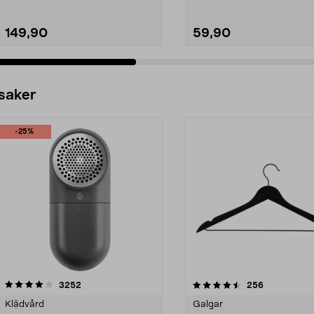
149,90
59,90
 saker
-25%
4.5av 5 stjärnor
recensioner
4.0av 5 stjärnor
recensioner
3252
256
Klädvård
Galgar