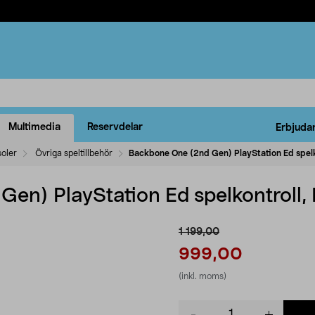
Multimedia
Reservdelar
Erbjuda
oler
Övriga speltillbehör
Backbone One (2nd Gen) PlayStation Ed spelko
en) PlayStation Ed spelkontroll, 
1 199,00
999,00
(inkl. moms)
Product