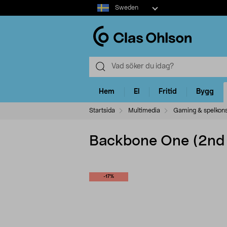
Select
Sweden
market
Hem
El
Fritid
Bygg
Startsida
Multimedia
Gaming & spelkons
Backbone One (2nd G
-17%