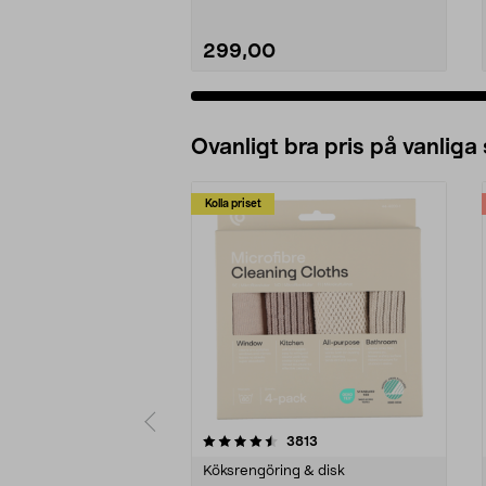
299,00
Ovanligt bra pris på vanliga
Kolla priset
5av 5 stjärnor
4.0av 5 stjärnor
recensioner
3813
Köksrengöring & disk