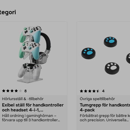
tegori
4.5 av 5 stjärnor
recensioner
4.5 av 5 stjärnor
recensioner
8
4
Hörlursställ & -tillbehör
Övriga speltillbehör
Exibel ställ för handkontroller
Tumgrepp för handkontro
och headset 4-i-1,
4-pack
transparent
Håll ordning i gaminghörnan –
Förbättrat grepp för bättre k
förvara upp till 3 handkontroller
och precision. Universella
och 1 headset. E...
tumgrepp – passa...