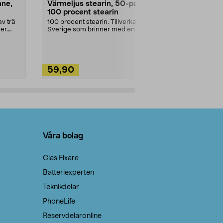
nne,
Värmeljus stearin, 50-pack,
Bikarbonat
100 procent stearin
Ett allsidigt 
städning och 
v trä
100 procent stearin. Tillverkade i
ute. Städa med
er.
Sverige som brinner med en
vacker och sotfri ...
59,90
49,90
Lägg i varukorg
Lägg
Våra bolag
Clas Fixare
Batteriexperten
Teknikdelar
PhoneLife
Reservdelaronline