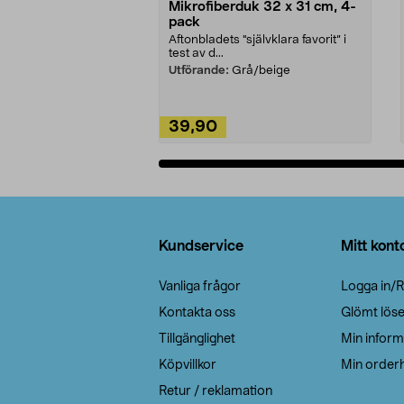
Mikrofiberduk 32 x 31 cm, 4-
pack
Aftonbladets "självklara favorit” i
test av d...
Utförande:
Grå/beige
39,90
Lägg i varukorg
Sidfot
Kundservice
Mitt kont
Vanliga frågor
Logga in/R
Kontakta oss
Glömt lös
Tillgänglighet
Min inform
Köpvillkor
Min orderh
Retur / reklamation