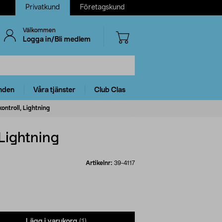
Privatkund
Företagskund
Välkommen
Logga in/Bli medlem
nden
Våra tjänster
Club Clas
ntroll, Lightning
Lightning
Artikelnr:
39-4117
Lägg i varukorg
(1)