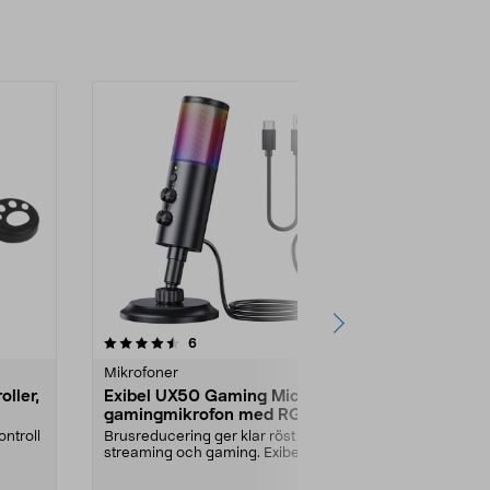
-38%
1.0 av 5 stjärnor
recensioner
6
1
0.0
Mikrofoner
Övriga speltil
ller,
Exibel UX50 Gaming Mic
Flight stick
gamingmikrofon med RGB
joystick, PC
ontroll
Brusreducering ger klar röst vid
Reagerar exak
streaming och gaming. Exibel
för total flygk
gaming mic med vol...
responsiv fli...