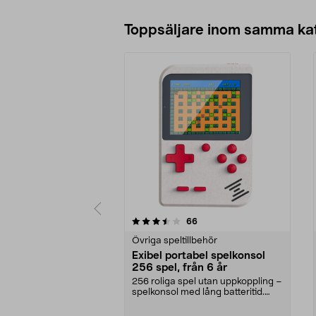
Toppsäljare inom samma ka
5 av 5 stjärnor
4.0 av 5 stjärnor
recensioner
66
Övriga speltillbehör
Exibel portabel spelkonsol
256 spel, från 6 år
256 roliga spel utan uppkoppling –
spelkonsol med lång batteritid.
Exibel portab...