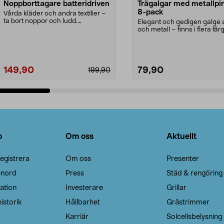
Noppborttagare batteridriven
Trägalgar med metallpi
8-pack
Vårda kläder och andra textilier –
ta bort noppor och ludd.
Elegant och gedigen galge a
Noppborttagaren fräs...
och metall – finns i flera färg
Galge med sv...
149,90
79,90
199,90
Lägg i varukorg
Lägg i varukorg
o
Om oss
Aktuellt
egistrera
Om oss
Presenter
enord
Press
Städ & rengöring
ation
Investerare
Grillar
istorik
Hållbarhet
Grästrimmer
Karriär
Solcellsbelysning