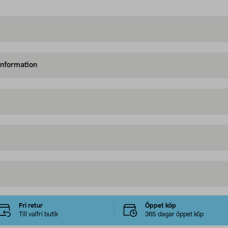
information
Fri retur
Öppet köp
Till valfri butik
365 dagar öppet köp