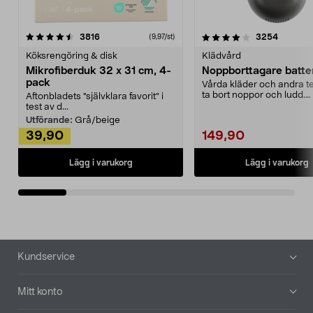
4.0av 5 stjärnor
recensioner
4.5av 5 stjärnor
recensio
3816
3254
(9,97/st)
Köksrengöring & disk
Klädvård
Mikrofiberduk 32 x 31 cm, 4-
Noppborttagare batter
pack
Vårda kläder och andra tex
ta bort noppor och ludd.
Aftonbladets "självklara favorit” i
Noppborttagaren fräs...
test av d...
Utförande:
Grå/beige
39,90
149,90
Lägg i varukorg
Lägg i varukorg
Sidfot
Kundservice
Mitt konto