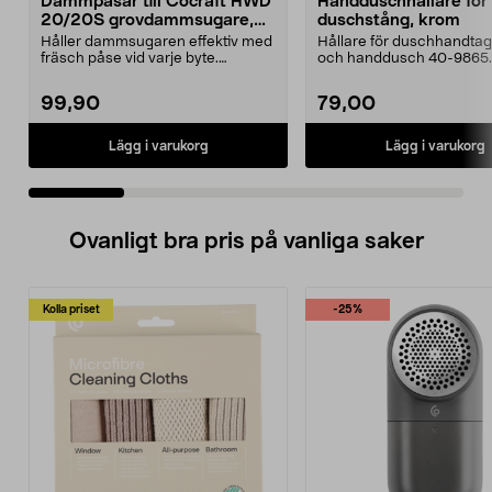
Dammpåsar till Cocraft HWD
Handduschhållare fö
20/20S grovdammsugare,
duschstång, krom
5-pack
Håller dammsugaren effektiv med
Hållare för duschhandtag t
fräsch påse vid varje byte.
och handdusch 40-9865.
Dammsugarpåsar för C...
22 mm stång och ...
99,90
79,00
Lägg i varukorg
Lägg i varukorg
Ovanligt bra pris på vanliga saker
Kolla priset
-25%