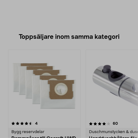
Toppsäljare inom samma kategori
4.0 av 5 stjärnor
recensioner
4.0 av 5 stjärnor
recensione
4
60
Bygg reservdelar
Duschmunstycken & dus