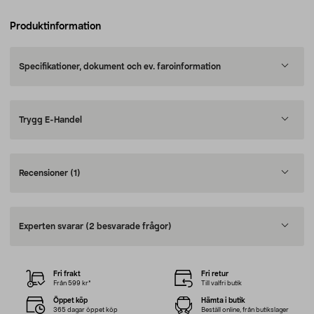
Produktinformation
Specifikationer, dokument och ev. faroinformation
Trygg E-Handel
Recensioner
(1)
Experten svarar
(2 besvarade frågor)
Fri frakt
Fri retur
Från 599 kr*
Till valfri butik
Öppet köp
Hämta i butik
365 dagar öppet köp
Beställ online, från butikslager