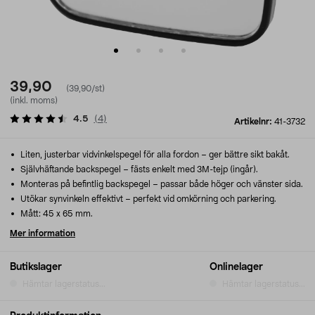
39,90
(39,90/st)
(inkl. moms)
4.5
(
4
)
Artikelnr:
41-3732
Liten, justerbar vidvinkelspegel för alla fordon – ger bättre sikt bakåt.
Självhäftande backspegel – fästs enkelt med 3M-tejp (ingår).
Monteras på befintlig backspegel – passar både höger och vänster sida.
Utökar synvinkeln effektivt – perfekt vid omkörning och parkering.
Mått: 45 x 65 mm.
Mer information
Butikslager
Onlinelager
Hämtar lagerstatus...
Hämtar lagerstatus...