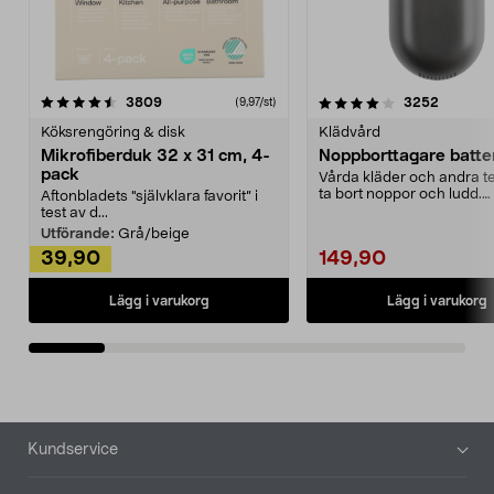
4.0av 5 stjärnor
recensioner
4.5av 5 stjärnor
recensio
3809
3252
(9,97/st)
Köksrengöring & disk
Klädvård
Mikrofiberduk 32 x 31 cm, 4-
Noppborttagare batter
pack
Vårda kläder och andra tex
ta bort noppor och ludd.
Aftonbladets "självklara favorit” i
Noppborttagaren fräs...
test av d...
Utförande:
Grå/beige
39,90
149,90
Lägg i varukorg
Lägg i varukorg
Sidfot
Kundservice