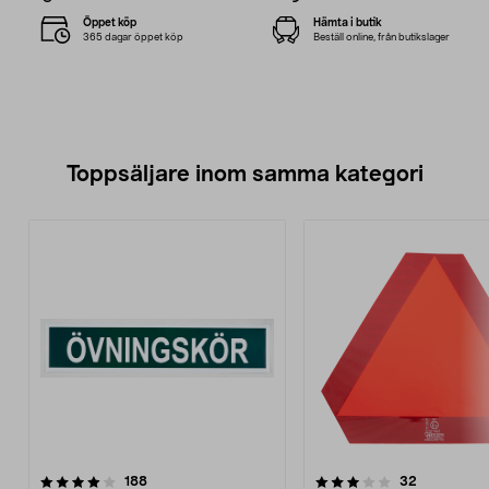
Öppet köp
Hämta i butik
365 dagar öppet köp
Beställ online, från butikslager
Toppsäljare inom samma kategori
3.5 av 5 stjärnor
recensioner
4.5 av 5 stjärnor
recensione
188
32