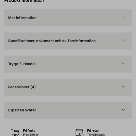
Produktinformation
Mer information
Specifikationer, dokument och ev. faroinformation
Trygg E-Handel
Recensioner
(4)
Experten svarar
Fri frakt
Fri retur
Från 599 kr*
Till valfri butik