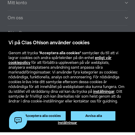
Mitt konto
Om oss
Aktuellt
Vi på Clas Ohlson använder cookies
Våra bolag
Genom att trycka
”Acceptera alla cookies”
samtycker du till att vi
lagrar cookies och andra spårtekniker på din enhet
enligt vår
Hitta butik
cookiepolicy
för att förbättra upplevelsen på vår webbplats,
analysera webbplatsens användning samt anpassa våra
marknadsföringsinsatser. Vi använder fyra kategorier av cookies:
nödvändiga, funktionella, analys och annonsering. För nödvändiga
SE
NO
FI
cookies krävs inte ditt samtycke eftersom dessa cookies är
nödvändiga för att innehållet på webbplatsen ska kunna fungera. Om
du istället vill skräddarsy dina val kan du trycka på
inställningar
. Ditt
samtycke är frivilligt och kan återkallas när som helst genom att du
ändrar i dina cookie-inställningar eller kontaktar oss för guidning.
Acceptera alla cookies
Avvisa alla
Köpvillkor
Privacy statement
Klubbvillkor
För företag
Inställningar
Ändra till priser exklusive moms