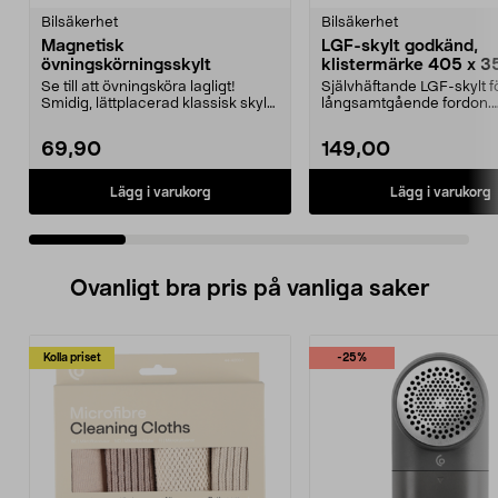
Bilsäkerhet
Bilsäkerhet
Magnetisk
LGF-skylt godkänd,
övningskörningsskylt
klistermärke 405 x 
Se till att övningsköra lagligt!
Självhäftande LGF-skylt f
Smidig, lättplacerad klassisk skylt
långsamtgående fordon.
med magnet.
Klistermärke LGF – med re
69,90
149,00
Lägg i varukorg
Lägg i varukorg
Ovanligt bra pris på vanliga saker
Kolla priset
-25%