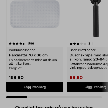
3.5 av 5 stjärnor
recensioner
4.5 av 5 stjärnor
recensione
1796
311
Badrumstillbehör
Badrumstillbehör
Halkmatta 70 x 38 cm
Duschskrapa med ska
silikon, längd 23-84 
En badkarsmatta minskar risken
att halka. Kan...
Lättanvänd badrumsskr
vinklingsbart skraphuvud
Färg:
Vit
silikonblad. Duschskra...
169,90
99,90
Lägg i varukorg
Lägg i varukorg