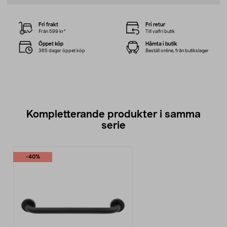
Fri frakt
Fri retur
Från 599 kr*
Till valfri butik
Öppet köp
Hämta i butik
365 dagar öppet köp
Beställ online, från butikslager
Kompletterande produkter i samma
serie
-40%