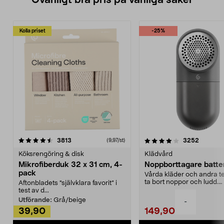
Ovanligt bra pris på vanliga saker
Kolla priset
-25%
4.0av 5 stjärnor
recensioner
4.5av 5 stjärnor
recensio
3813
3252
(9,97/st)
Köksrengöring & disk
Klädvård
Mikrofiberduk 32 x 31 cm, 4-
Noppborttagare batter
pack
Vårda kläder och andra tex
ta bort noppor och ludd.
Aftonbladets "självklara favorit” i
Noppborttagaren fräs...
test av d...
Utförande:
Grå/beige
-
39,90
149,90