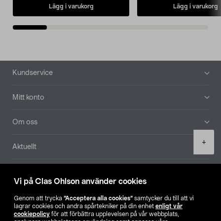
Lägg i varukorg
Lägg i varukorg
Sidfot
Kundservice
Mitt konto
Om oss
Product
+
Aktuellt
quantity
Våra bolag
Vi på Clas Ohlson använder cookies
Hitta butik
Genom att trycka
”Acceptera alla cookies”
samtycker du till att vi
lagrar cookies och andra spårtekniker på din enhet
enligt vår
cookiepolicy
för att förbättra upplevelsen på vår webbplats,
SE
NO
FI