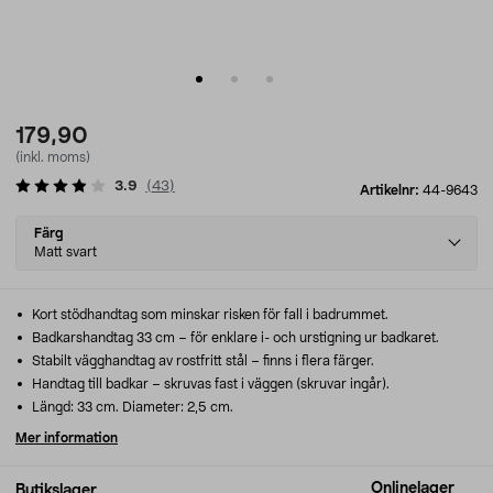
179,90
(inkl. moms)
3.9
(
43
)
Artikelnr:
44-9643
Select
Färg
variant
Matt svart
Kort stödhandtag som minskar risken för fall i badrummet.
Badkarshandtag 33 cm – för enklare i- och urstigning ur badkaret.
Stabilt vägghandtag av rostfritt stål – finns i flera färger.
Handtag till badkar – skruvas fast i väggen (skruvar ingår).
Längd: 33 cm. Diameter: 2,5 cm.
Mer information
Onlinelager
Butikslager