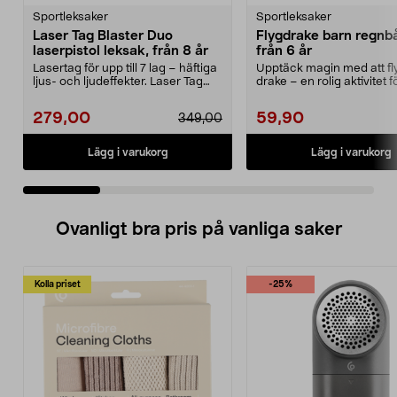
Sportleksaker
Sportleksaker
Laser Tag Blaster Duo
Flygdrake barn regnb
laserpistol leksak, från 8 år
från 6 år
Lasertag för upp till 7 lag – häftiga
Upptäck magin med att fl
ljus- och ljudeffekter. Laser Tag
drake – en rolig aktivitet f
Blaster ...
familjen. Flygdr...
279,00
59,90
349,00
Lägg i varukorg
Lägg i varukorg
Ovanligt bra pris på vanliga saker
Kolla priset
-25%