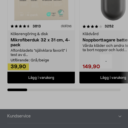
4.0av 5 stjärnor
recensioner
4.5av 5 stjärnor
recensio
3813
3252
(9,97/st)
Köksrengöring & disk
Klädvård
Mikrofiberduk 32 x 31 cm, 4-
Noppborttagare batter
pack
Vårda kläder och andra tex
ta bort noppor och ludd.
Aftonbladets "självklara favorit” i
Noppborttagaren fräs...
test av d...
Utförande:
Grå/beige
-
39,90
149,90
Lägg i varukorg
Lägg i varukorg
Sidfot
Kundservice