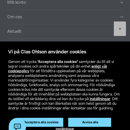
Mitt konto
Om oss
Product
+
Aktuellt
quantity
Våra bolag
Vi på Clas Ohlson använder cookies
Hitta butik
Genom att trycka
”Acceptera alla cookies”
samtycker du till att vi
lagrar cookies och andra spårtekniker på din enhet
enligt vår
cookiepolicy
för att förbättra upplevelsen på vår webbplats,
SE
NO
FI
analysera webbplatsens användning samt anpassa våra
marknadsföringsinsatser. Vi använder fyra kategorier av cookies:
nödvändiga, funktionella, analys och annonsering. För nödvändiga
cookies krävs inte ditt samtycke eftersom dessa cookies är
nödvändiga för att innehållet på webbplatsen ska kunna fungera. Om
du istället vill skräddarsy dina val kan du trycka på
inställningar
. Ditt
samtycke är frivilligt och kan återkallas när som helst genom att du
ändrar i dina cookie-inställningar eller kontaktar oss för guidning.
Köpvillkor
Privacy statement
Klubbvillkor
För företag
Ändra till priser exklusive moms
Acceptera alla cookies
Avvisa alla
Lägg i varukorg
(1)
Inställningar