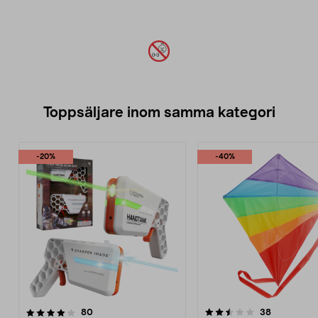
Toppsäljare inom samma kategori
-20%
-40%
2.5 av 5 stjärnor
recensioner
3.5 av 5 stjärnor
recensione
80
38