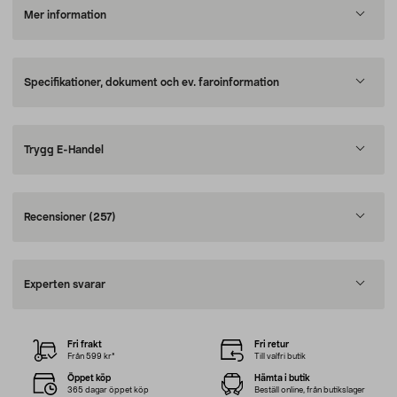
Mer information
Specifikationer, dokument och ev. faroinformation
Trygg E-Handel
Recensioner
(257)
Experten svarar
Fri frakt
Fri retur
Från 599 kr*
Till valfri butik
Öppet köp
Hämta i butik
365 dagar öppet köp
Beställ online, från butikslager