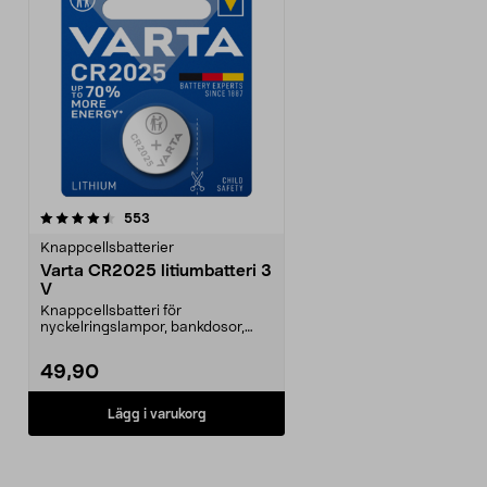
recensioner
553
Knappcellsbatterier
Varta CR2025 litiumbatteri 3
V
Knappcellsbatteri för
nyckelringslampor, bankdosor,
klockor, bilnycklar. 3 V lit...
49,90
Lägg i varukorg