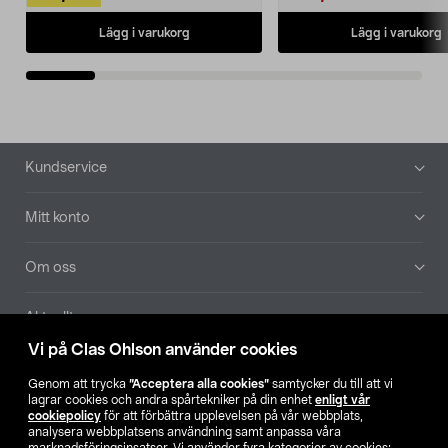
Lägg i varukorg
Lägg i varukorg
Sidfot
Kundservice
Mitt konto
Om oss
Aktuellt
Vi på Clas Ohlson använder cookies
Våra bolag
Genom att trycka
”Acceptera alla cookies”
samtycker du till att vi
lagrar cookies och andra spårtekniker på din enhet
enligt vår
Hitta butik
cookiepolicy
för att förbättra upplevelsen på vår webbplats,
analysera webbplatsens användning samt anpassa våra