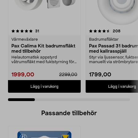
4.5 av 5 stjärnor
recensioner
4.5 av 5 stjärnor
recension
31
208
Värmeväxlare
Badrumsfläktar
Pax Calima Kit badrumsfläkt
Pax Passad 31 badrum
med tillbehör
med kallrasspjäll
Helautomatisk appstyrd
Styr via ljussensor, fuktse
våtrumsfläkt med fuktstyrning för
manuellt via strömbrytare
kontinuerlig drift. Pax...
Passad 31 –...
1999,00
1799,00
2299,00
Lägg i varukorg
Lägg i varukorg
Passande tillbehör