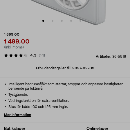
1 899,00
1 499,00
(inkl. moms)
4.3
(
14
)
Artikelnr:
36-5519
Erbjudandet gäller till
2027-02-05
Intelligent badrumsfläkt som startar, stoppar och anpassar hastigheten
beroende på fuktnivå.
Tystgående.
Vädringsfunktion för extra ventilation.
Stos för både 100 och 125 mm ingår.
Mer information
Butikslager
Onlinelager