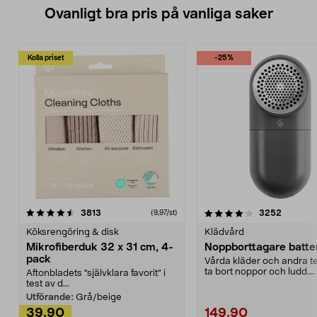
Ovanligt bra pris på vanliga saker
Kolla priset
-25%
4.0av 5 stjärnor
recensioner
4.5av 5 stjärnor
recensio
3813
3252
(9,97/st)
Köksrengöring & disk
Klädvård
Mikrofiberduk 32 x 31 cm, 4-
Noppborttagare batter
pack
Vårda kläder och andra tex
ta bort noppor och ludd.
Aftonbladets "självklara favorit” i
Noppborttagaren fräs...
test av d...
Utförande:
Grå/beige
39,90
149,90