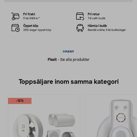
Fri frakt
Fri retur
Från 599 kr*
Till valfri butik
Öppet köp
Hämta i butik
365 dagar öppet köp
Beställ online, från butikslager
Flexit
-
Se alla produkter
Toppsäljare inom samma kategori
-13%