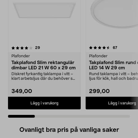
4.5 av 5 stjärnor
recensioner
5.0 av 5 stjärnor
recensioner
29
67
Plafonder
Plafonder
Takplafond Slim rektangulär
Takplafond Slim rund
dimbar LED 21 W 60 x 29 cm
LED 14 W 29 cm
Diskret fyrkantig taklampa i vitt –
Rund taklampa i vitt – beh
klart arbetsljus där du behöver se
ljus för kök, hall och badr
tydligt. ...
Takplafond med d...
349,00
299,00
Lägg i varukorg
Lägg i varukorg
Ovanligt bra pris på vanliga saker