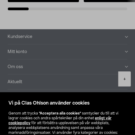
Sidfot
Kundservice
Mitt konto
Om oss
Product
+
Aktuellt
quantity
Våra bolag
Vi på Clas Ohlson använder cookies
Hitta butik
Genom att trycka
”Acceptera alla cookies”
samtycker du till att vi
lagrar cookies och andra spårtekniker på din enhet
enligt vår
cookiepolicy
för att förbättra upplevelsen på vår webbplats,
SE
NO
FI
analysera webbplatsens användning samt anpassa våra
marknadsföringsinsatser. Vi använder fyra kategorier av cookies: