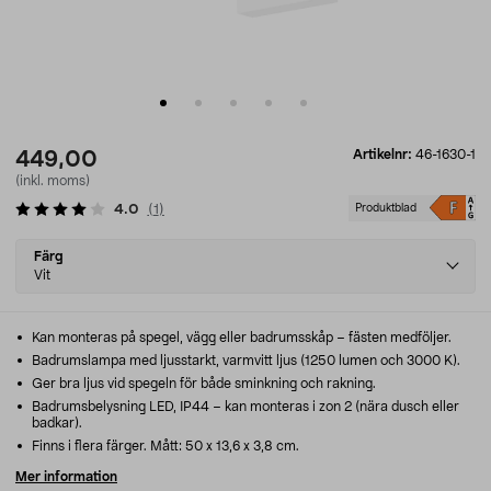
Artikelnr:
46-1630-1
449,00
(inkl. moms)
4.0
(
1
)
Produktblad
Select
Färg
variant
Vit
Kan monteras på spegel, vägg eller badrumsskåp – fästen medföljer.
Badrumslampa med ljusstarkt, varmvitt ljus (1250 lumen och 3000 K).
Ger bra ljus vid spegeln för både sminkning och rakning.
Badrumsbelysning LED, IP44 – kan monteras i zon 2 (nära dusch eller
badkar).
Finns i flera färger. Mått: 50 x 13,6 x 3,8 cm.
Mer information