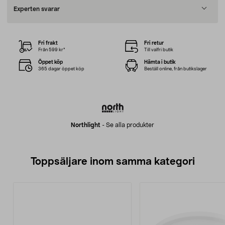
Experten svarar
Fri frakt
Fri retur
Från 599 kr*
Till valfri butik
Öppet köp
Hämta i butik
365 dagar öppet köp
Beställ online, från butikslager
Northlight
-
Se alla produkter
Toppsäljare inom samma kategori