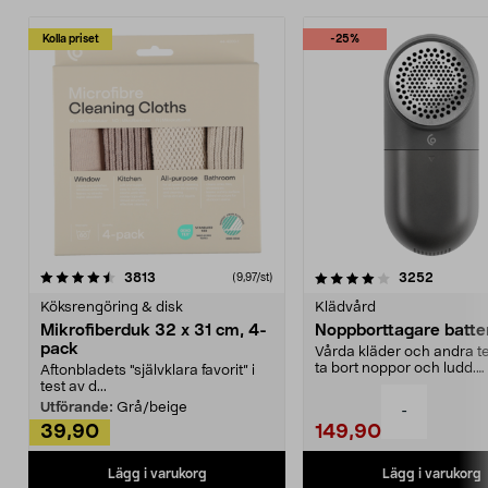
Kolla priset
-25%
4.0av 5 stjärnor
recensioner
4.5av 5 stjärnor
recensio
3813
3252
(9,97/st)
Köksrengöring & disk
Klädvård
Mikrofiberduk 32 x 31 cm, 4-
Noppborttagare batter
pack
Vårda kläder och andra tex
ta bort noppor och ludd.
Aftonbladets "självklara favorit” i
Noppborttagaren fräs...
test av d...
Utförande:
Grå/beige
-
39,90
149,90
Lägg i varukorg
Lägg i varukorg