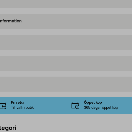
information
Fri retur
Öppet köp
Till valfri butik
365 dagar öppet köp
tegori