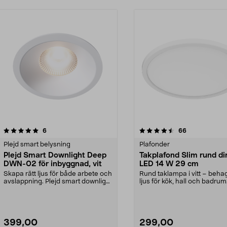
4.5 av 5 stjärnor
recensioner
4.0 av 5 stjärnor
recensioner
6
66
Plejd smart belysning
Plafonder
Plejd Smart Downlight Deep
Takplafond Slim rund d
DWN-02 för inbyggnad, vit
LED 14 W 29 cm
Skapa rätt ljus för både arbete och
Rund taklampa i vitt – behag
avslappning. Plejd smart downlight
ljus för kök, hall och badrum
Deep DWN-...
Takplafond med d...
399,00
299,00