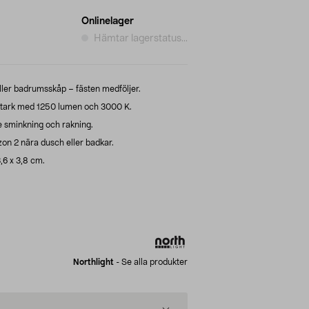
Onlinelager
Hämtar lagerstatus...
ler badrumsskåp – fästen medföljer.
tark med 1250 lumen och 3000 K.
e sminkning och rakning.
n 2 nära dusch eller badkar.
3,6 x 3,8 cm.
Northlight
-
Se alla produkter