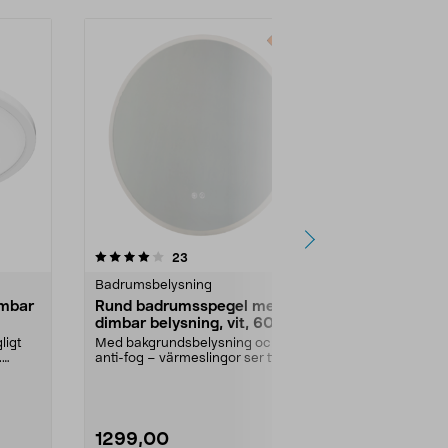
4.0 av 5 stjärnor
recensioner
4.0
23
9
Badrumsbelysning
Downlights & 
imbar
Rund badrumsspegel med
Downlight L
dimbar belysning, vit, 60 cm
och 3-pack
ligt
Med bakgrundsbelysning och
För infällt mo
.
anti-fog – värmeslingor ser till att
inbyggd LED. V
spegeln inte imm...
Antal i förpa
1299,00
199,00