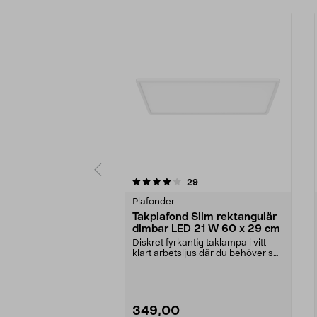
0 av 5 stjärnor
5.0 av 5 stjärnor
recensioner
29
Plafonder
Takplafond Slim rektangulär
dimbar LED 21 W 60 x 29 cm
Diskret fyrkantig taklampa i vitt –
klart arbetsljus där du behöver se
tydligt. ...
349,00