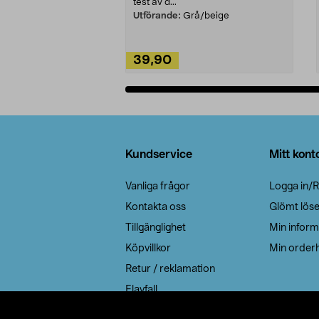
test av d...
Utförande:
Grå/beige
39,90
Lägg i varukorg
Sidfot
Kundservice
Mitt kont
Vanliga frågor
Logga in/R
Kontakta oss
Glömt lös
Tillgänglighet
Min inform
Köpvillkor
Min orderh
Retur / reklamation
Elavfall
Cookie policy