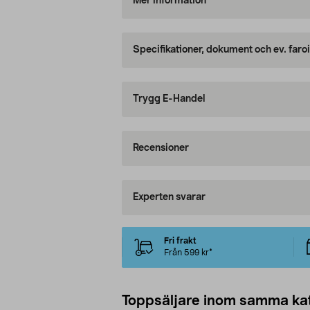
Mer information
Specifikationer, dokument och ev. faro
Trygg E-Handel
Recensioner
Experten svarar
Fri frakt
Från 599 kr*
Toppsäljare inom samma ka