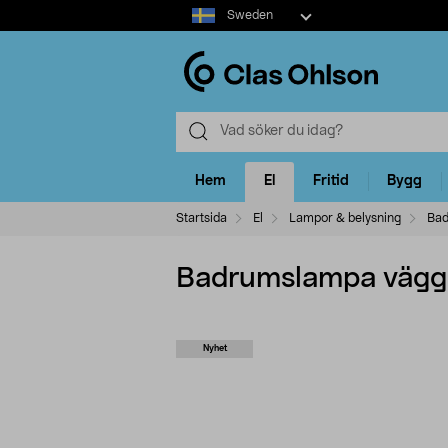
Select
Sweden
market
Hem
El
Fritid
Bygg
Startsida
El
Lampor & belysning
Bad
Badrumslampa vägg ö
Nyhet