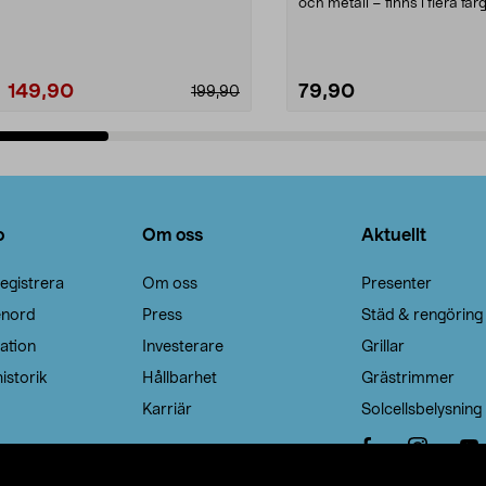
Noppborttagaren fräs...
och metall – finns i flera färg
Galge med sv...
149,90
79,90
199,90
Lägg i varukorg
Lägg i varukorg
o
Om oss
Aktuellt
egistrera
Om oss
Presenter
enord
Press
Städ & rengöring
ation
Investerare
Grillar
istorik
Hållbarhet
Grästrimmer
Karriär
Solcellsbelysning