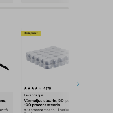
Kolla priset
Multibuy
4.5av 5 stjärnor
recensioner
4.5
4378
2
Levande ljus
Rengöringsm
nne,
Värmeljus stearin, 50-pack,
Bikarbonat
100 procent stearin
Ett allsidigt 
städning och 
v trä
100 procent stearin. Tillverkade i