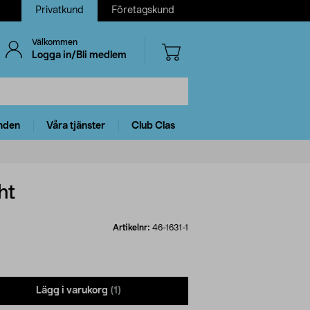
Privatkund
Företagskund
Välkommen
Logga in/Bli medlem
nden
Våra tjänster
Club Clas
ht
Artikelnr:
46-1631-1
Lägg i varukorg
(1)