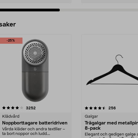
 saker
-25%
4.5av 5 stjärnor
recensioner
4.0av 5 stjärnor
recensioner
3252
256
Klädvård
Galgar
Noppborttagare batteridriven
Trägalgar med metallpi
8-pack
Vårda kläder och andra textilier –
ta bort noppor och ludd.
Elegant och gedigen galge a