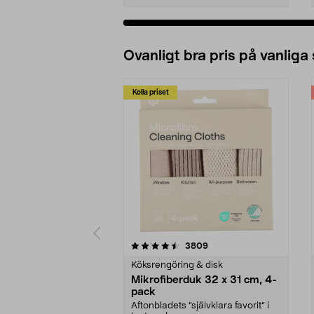
Ovanligt bra pris på vanliga
Kolla priset
5av 5 stjärnor
4.0av 5 stjärnor
recensioner
3809
Köksrengöring & disk
Mikrofiberduk 32 x 31 cm, 4-
pack
Aftonbladets "självklara favorit” i