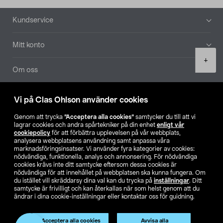
Sidfot
Kundservice
Mitt konto
Product
+
quantity
Om oss
Aktuellt
Vi på Clas Ohlson använder cookies
Genom att trycka
”Acceptera alla cookies”
samtycker du till att vi
Våra bolag
lagrar cookies och andra spårtekniker på din enhet
enligt vår
cookiepolicy
för att förbättra upplevelsen på vår webbplats,
analysera webbplatsens användning samt anpassa våra
Hitta butik
marknadsföringsinsatser. Vi använder fyra kategorier av cookies:
nödvändiga, funktionella, analys och annonsering. För nödvändiga
cookies krävs inte ditt samtycke eftersom dessa cookies är
SE
NO
FI
nödvändiga för att innehållet på webbplatsen ska kunna fungera. Om
du istället vill skräddarsy dina val kan du trycka på
inställningar
. Ditt
samtycke är frivilligt och kan återkallas när som helst genom att du
ändrar i dina cookie-inställningar eller kontaktar oss för guidning.
Acceptera alla cookies
Avvisa alla