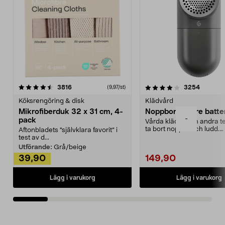
4.0av 5 stjärnor
recensioner
4.5av 5 stjärnor
recensio
3816
3254
(9,97/st)
Köksrengöring & disk
Klädvård
Mikrofiberduk 32 x 31 cm, 4-
Noppborttagare batter
-
pack
Vårda kläder och andra tex
ta bort noppor och ludd.
Aftonbladets "självklara favorit” i
Noppborttagaren fräs...
test av d...
Utförande:
Grå/beige
39,90
149,90
Lägg i varukorg
Lägg i varukorg