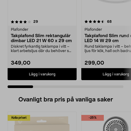
4.5 av 5 stjärnor
recensioner
5.0 av 5 stjärnor
recensione
29
68
Plafonder
Plafonder
Takplafond Slim rektangulär
Takplafond Slim rund
dimbar LED 21 W 60 x 29 cm
LED 14 W 29 cm
Diskret fyrkantig taklampa i vitt –
Rund taklampa i vitt – beh
klart arbetsljus där du behöver se
ljus för kök, hall och badr
tydligt. ...
Takplafond med d...
349,00
299,00
Lägg i varukorg
Lägg i varukorg
Ovanligt bra pris på vanliga saker
Kolla priset
-25%