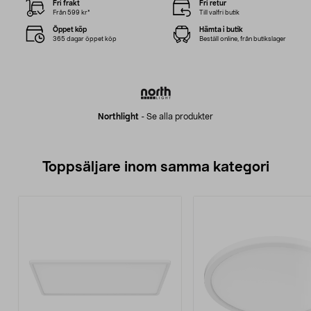
Fri frakt
Fri retur
Från 599 kr*
Till valfri butik
Öppet köp
Hämta i butik
365 dagar öppet köp
Beställ online, från butikslager
Northlight
-
Se alla produkter
Toppsäljare inom samma kategori