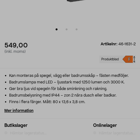
Artikelnr:
46-1631-2
549,00
(inkl. moms)
Produktblad
Kan monteras på spegel, vägg eller badrumsskåp – fästen medföljer.
Badrumslampa med LED – ljusstark med 1250 lumen och 3000 K.
Ger bra ljus vid spegeln för både sminkning och rakning.
Badrumsbelysning med IP44 – zon 2 nära dusch eller badkar.
Finns i flera färger. Mått: 80 x 13,6 x 3,8 cm.
Mer information
Butikslager
Onlinelager
Hämtar lagerstatus...
Hämtar lagerstatus...