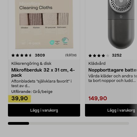
4.0av 5 stjärnor
recensioner
4.5av 5 stjärnor
recensio
3809
3252
(9,97/st)
Köksrengöring & disk
Klädvård
Mikrofiberduk 32 x 31 cm, 4-
Noppborttagare batter
pack
Vårda kläder och andra tex
ta bort noppor och ludd.
Aftonbladets "självklara favorit” i
Noppborttagaren fräs...
test av d...
Utförande:
Grå/beige
39,90
149,90
Lägg i varukorg
Lägg i varukorg