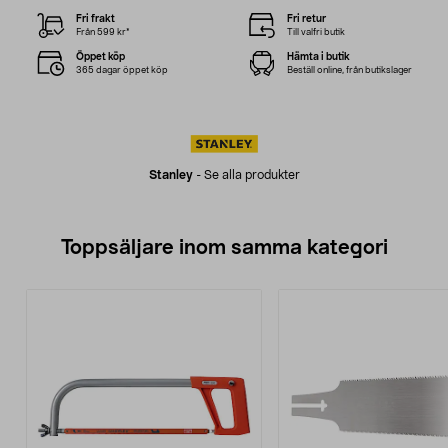
Fri frakt
Fri retur
Från 599 kr*
Till valfri butik
Öppet köp
Hämta i butik
365 dagar öppet köp
Beställ online, från butikslager
Stanley
-
Se alla produkter
Toppsäljare inom samma kategori