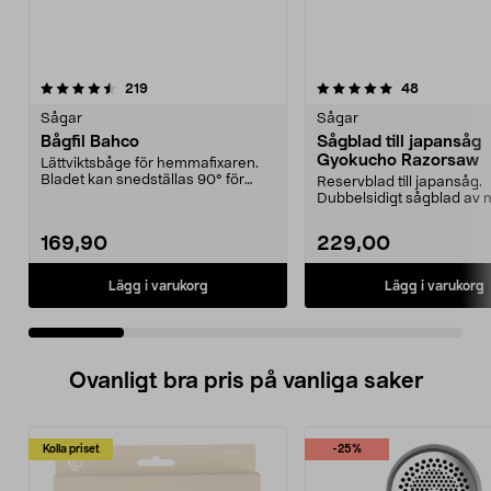
5.0 av 5 stjärnor
recensioner
4.5 av 5 stjärnor
recensione
219
48
Sågar
Sågar
Bågfil Bahco
Sågblad till japansåg
Gyokucho Razorsaw
Lättviktsbåge för hemmafixaren.
Bladet kan snedställas 90° för
Reservblad till japansåg.
plankapning.
Dubbelsidigt sågblad av 
hög kvalitet. Tunt blad...
169,90
229,00
Lägg i varukorg
Lägg i varukorg
Ovanligt bra pris på vanliga saker
Kolla priset
-25%