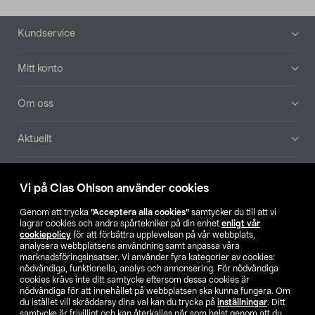
Sidfot
Kundservice
Mitt konto
Om oss
Aktuellt
Våra bolag
Vi på Clas Ohlson använder cookies
Hitta butik
Genom att trycka
”Acceptera alla cookies”
samtycker du till att vi
lagrar cookies och andra spårtekniker på din enhet
enligt vår
cookiepolicy
för att förbättra upplevelsen på vår webbplats,
SE
NO
FI
analysera webbplatsens användning samt anpassa våra
marknadsföringsinsatser. Vi använder fyra kategorier av cookies:
nödvändiga, funktionella, analys och annonsering. För nödvändiga
cookies krävs inte ditt samtycke eftersom dessa cookies är
nödvändiga för att innehållet på webbplatsen ska kunna fungera. Om
du istället vill skräddarsy dina val kan du trycka på
inställningar
. Ditt
samtycke är frivilligt och kan återkallas när som helst genom att du