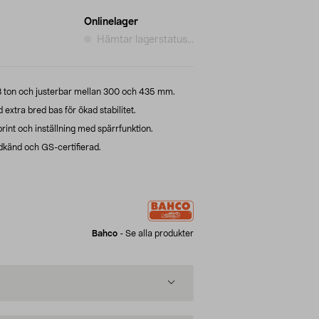
Onlinelager
Hämtar lagerstatus...
t 3 ton och justerbar mellan 300 och 435 mm.
tra bred bas för ökad stabilitet.
nt och inställning med spärrfunktion.
känd och GS-certifierad.
Bahco
-
Se alla produkter