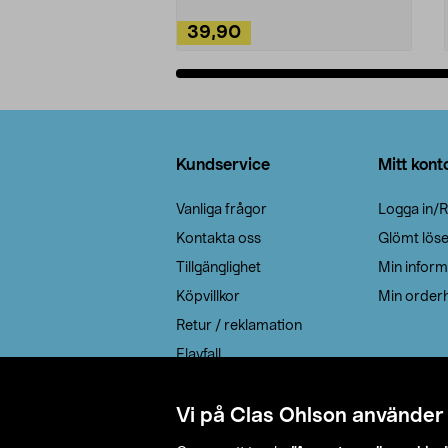
39,90
Lägg i varukorg
Sidfot
Kundservice
Mitt kont
Vanliga frågor
Logga in/R
Kontakta oss
Glömt lös
Tillgänglighet
Min inform
Köpvillkor
Min orderh
Retur / reklamation
Elavfall
Cookie policy
Leveransalternativ
Vi på Clas Ohlson använder