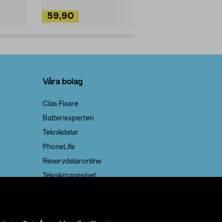
59,90
49,90
Lägg i varukorg
Lägg
Våra bolag
Clas Fixare
Batteriexperten
Teknikdelar
PhoneLife
Reservdelaronline
Teknikmagasinet