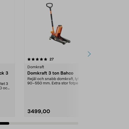
4.0 av 5 stjärnor
recensioner
27
4
Domkraft
Domkraft
ck 3
Domkraft 3 ton Bahco
Lyftbalk Ba
Rejäl och snabb domkraft, lyfter
Tillbehör till 
90–550 mm. Extra stor fotpedal
fordon, t.ex. v
tet 3
som gör det lätt...
vikten ...
00 och
3499,00
1399,00