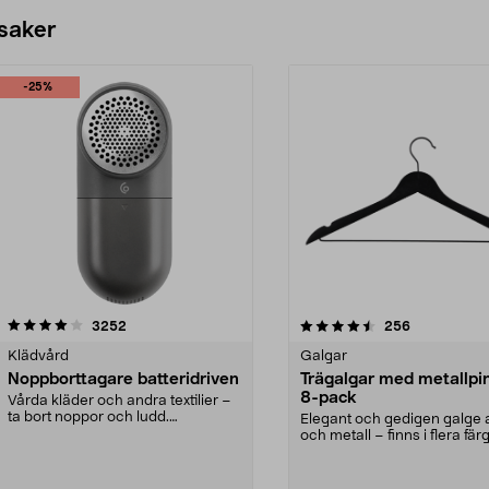
 saker
-25%
4.5av 5 stjärnor
recensioner
4.0av 5 stjärnor
recensioner
3252
256
Klädvård
Galgar
Noppborttagare batteridriven
Trägalgar med metallpi
8-pack
Vårda kläder och andra textilier –
ta bort noppor och ludd.
Elegant och gedigen galge a
Noppborttagaren fräs...
och metall – finns i flera färg
Galge med sv...