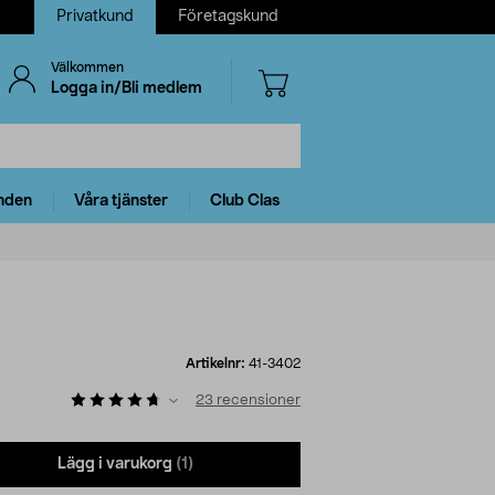
Privatkund
Företagskund
Välkommen
Logga in/Bli medlem
nden
Våra tjänster
Club Clas
Artikelnr:
41-3402
)
23
recensioner
Lägg i varukorg
(1)