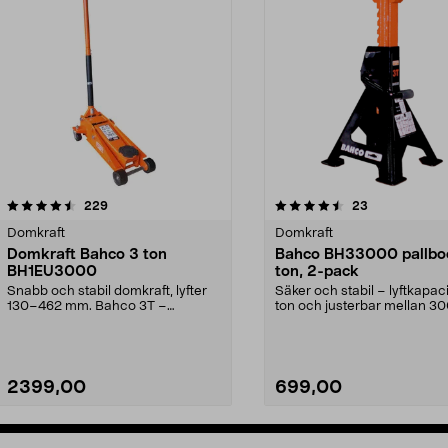
4.5 av 5 stjärnor
recensioner
5.0 av 5 stjärnor
recensioner
229
23
Domkraft
Domkraft
Domkraft Bahco 3 ton
Bahco BH33000 pallbo
BH1EU3000
ton, 2-pack
Snabb och stabil domkraft, lyfter
Säker och stabil – lyftkapaci
130–462 mm. Bahco 3T –
ton och justerbar mellan 3
kompakt garagedomkraft ...
435 mm. Bahc...
2399,00
699,00