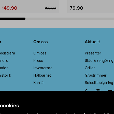
149,90
79,90
199,90
Lägg i varukorg
Lägg i varukorg
o
Om oss
Aktuellt
egistrera
Om oss
Presenter
enord
Press
Städ & rengöring
ation
Investerare
Grillar
istorik
Hållbarhet
Grästrimmer
Karriär
Solcellsbelysning
 cookies