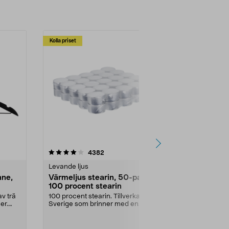
Kolla priset
Multibuy
4.5av 5 stjärnor
recensioner
4.5
4382
2
Levande ljus
Rengöringsm
nne,
Värmeljus stearin, 50-pack,
Bikarbonat
100 procent stearin
Ett allsidigt 
städning och 
v trä
100 procent stearin. Tillverkade i
ute. Städa med
er.
Sverige som brinner med en
vacker och sotfri ...