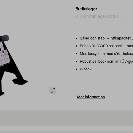
Butikslager
Hämtar lagerstatus...
Säker och stabil – lyftkapacite
Bahco BH33000 pallbock – med ex
Med låssystem med säkerhetsspri
Robust pallbock som är TÜV-god
2-pack.
Mer information