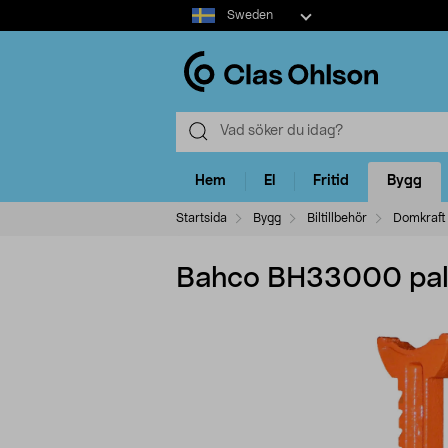
Select
Sweden
market
Hem
El
Fritid
Bygg
Startsida
Bygg
Biltillbehör
Domkraft
Bahco BH33000 pall