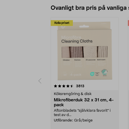
Ovanligt bra pris på vanliga
Kolla priset
5av 5 stjärnor
4.0av 5 stjärnor
recensioner
3813
Köksrengöring & disk
Mikrofiberduk 32 x 31 cm, 4-
pack
Aftonbladets "självklara favorit” i
test av d...
Utförande:
Grå/beige