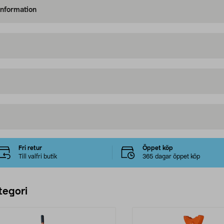
information
Fri retur
Öppet köp
Till valfri butik
365 dagar öppet köp
tegori