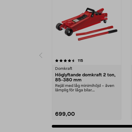
5 av 5 stjärnor
4.5 av 5 stjärnor
recensioner
115
Domkraft
Höglyftande domkraft 2 ton,
85-380 mm
Rejäl med låg minimihöjd – även
lämplig för låga bilar.
Garagedomkraft – höglyft...
699,00