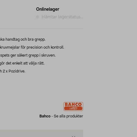
Onlinelager
Hämtar lagerstatus...
a handtag och bra grepp.
uvmejslar för precision och kontroll.
pets ger säkert grepp i skruven.
 det enkelt att välja rätt.
h 2 x Pozidrive.
Bahco
-
Se alla produkter