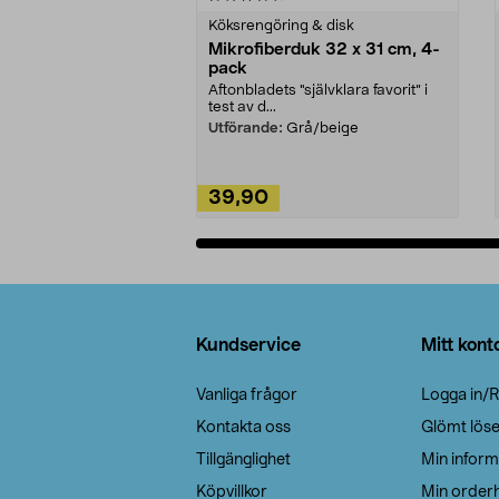
Köksrengöring & disk
Mikrofiberduk 32 x 31 cm, 4-
pack
Aftonbladets "självklara favorit” i
test av d...
Utförande:
Grå/beige
39,90
Lägg i varukorg
Sidfot
Kundservice
Mitt kont
Vanliga frågor
Logga in/R
Kontakta oss
Glömt lös
Tillgänglighet
Min inform
Köpvillkor
Min orderh