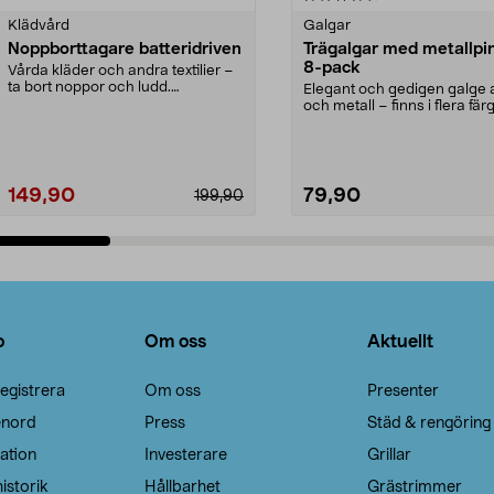
Klädvård
Galgar
Noppborttagare batteridriven
Trägalgar med metallpi
8-pack
Vårda kläder och andra textilier –
ta bort noppor och ludd.
Elegant och gedigen galge a
Noppborttagaren fräs...
och metall – finns i flera färg
Galge med sv...
149,90
79,90
199,90
Lägg i varukorg
Lägg i varukorg
o
Om oss
Aktuellt
egistrera
Om oss
Presenter
enord
Press
Städ & rengöring
ation
Investerare
Grillar
istorik
Hållbarhet
Grästrimmer