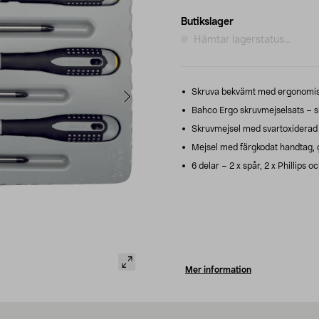
Butikslager
Hämtar lagerstatus...
Skruva bekvämt med ergonomisk
Bahco Ergo skruvmejselsats – skr
Skruvmejsel med svartoxiderad s
Mejsel med färgkodat handtag, gör
6 delar – 2 x spår, 2 x Phillips oc
Mer information