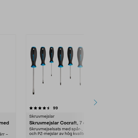
-40%
4.5 av 5 stjärnor
recensioner
4.5
99
9
Skruvmejslar
Skruvmejslar
 med
Skruvmejslar Cocraft, 7 delar
Skruvmejsel
Skruvmejselsats med spår-, PH-
Skruvmejslar 
och PZ-mejslar av hög kvalitet.
av kromvanadi
ärr –