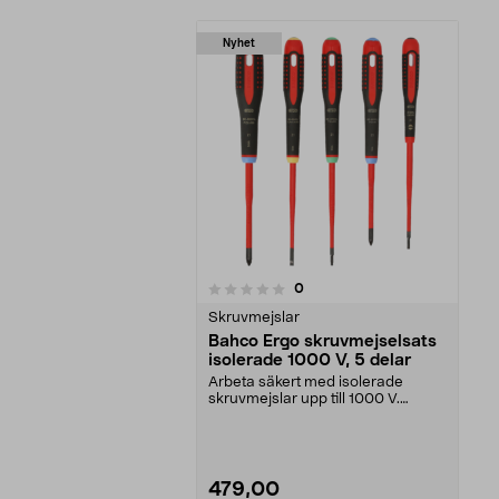
Nyhet
recensioner
0
0 av 5 stjärnor
Skruvmejslar
Bahco Ergo skruvmejselsats
isolerade 1000 V, 5 delar
Arbeta säkert med isolerade
skruvmejslar upp till 1000 V.
Bahco Ergo skruvmejsel...
479,00