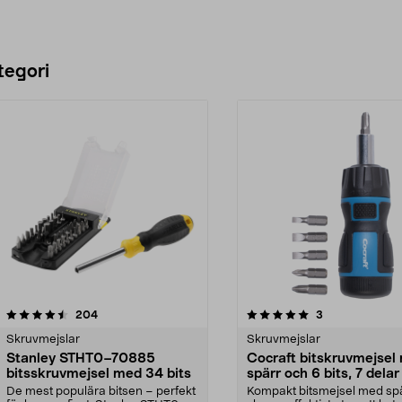
tegori
5.0 av 5 stjärnor
recensioner
4.5 av 5 stjärnor
recensioner
204
3
Skruvmejslar
Skruvmejslar
Stanley STHT0–70885
Cocraft bitskruvmejsel
bitsskruvmejsel med 34 bits
spärr och 6 bits, 7 delar
De mest populära bitsen – perfekt
Kompakt bitsmejsel med sp