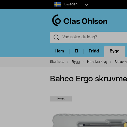
Select
Sweden
market
Hem
El
Fritid
Bygg
Startsida
Bygg
Handverktyg
Skruvme
Bahco Ergo skruvmej
Nyhet