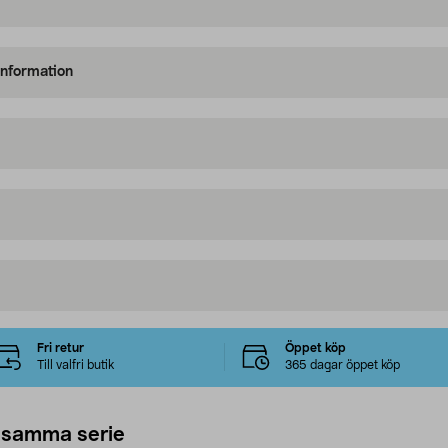
information
Fri retur
Öppet köp
Till valfri butik
365 dagar öppet köp
 samma serie