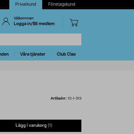
Privatkund
Företagskund
Välkommen
Logga in/Bli medlem
nden
Våra tjänster
Club Clas
Artikelnr:
10-1-313
Lägg i varukorg
(1)