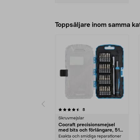
Lägg i varukorg
Toppsäljare inom samma ka
5 av 5 stjärnor
4.5 av 5 stjärnor
recensioner
8
Skruvmejslar
Cocraft precisionsmejsel
med bits och förlängare, 51
delar
Exakta och smidiga reparationer