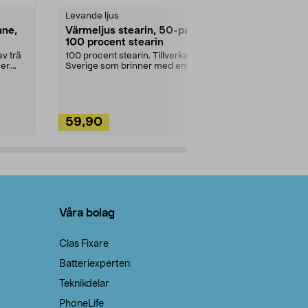
Levande ljus
Rengöringsm
nne,
Värmeljus stearin, 50-pack,
Bikarbonat
100 procent stearin
Ett allsidigt 
städning och 
v trä
100 procent stearin. Tillverkade i
ute. Städa med
er.
Sverige som brinner med en
vacker och sotfri ...
59,90
49,90
Lägg i varukorg
Lägg
Våra bolag
Clas Fixare
Batteriexperten
Teknikdelar
PhoneLife