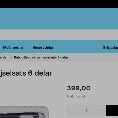
Multimedia
Reservdelar
Erbjuda
jslar
Bahco Ergo skruvmejselsats 6 delar
selsats 6 delar
399,00
(inkl. moms)
Product
quantity