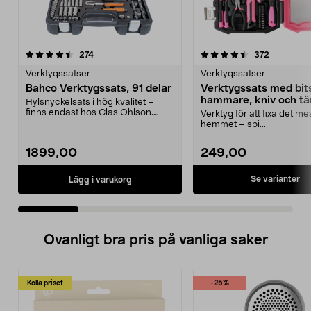
4.5 av 5 stjärnor
recensioner
4.5 av 5 stjärnor
recension
274
372
Verktygssatser
Verktygssatser
Bahco Verktygssats, 91 delar
Verktygssats med bit
hammare, kniv och tä
Hylsnyckelsats i hög kvalitet –
39 delar
finns endast hos Clas Ohlson.
Verktyg för att fixa det mes
Bahco Verktygssats...
hemmet – spi...
1899,00
249,00
Se varianter
Lägg i varukorg
Ovanligt bra pris på vanliga saker
Kolla priset
-25%