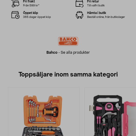
Fri frakt
Fri retur
Från 599 kr*
Till valfri butik
Öppet köp
Hämta i butik
365 dagar öppet köp
Beställ online, från butikslager
Bahco
-
Se alla produkter
Toppsäljare inom samma kategori