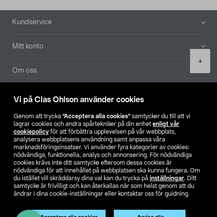
Sidfot
Kundservice
Mitt konto
Product
+
quantity
Om oss
Aktuellt
Vi på Clas Ohlson använder cookies
Genom att trycka
”Acceptera alla cookies”
samtycker du till att vi
Våra bolag
lagrar cookies och andra spårtekniker på din enhet
enligt vår
cookiepolicy
för att förbättra upplevelsen på vår webbplats,
analysera webbplatsens användning samt anpassa våra
Hitta butik
marknadsföringsinsatser. Vi använder fyra kategorier av cookies:
nödvändiga, funktionella, analys och annonsering. För nödvändiga
cookies krävs inte ditt samtycke eftersom dessa cookies är
SE
NO
FI
nödvändiga för att innehållet på webbplatsen ska kunna fungera. Om
du istället vill skräddarsy dina val kan du trycka på
inställningar
. Ditt
samtycke är frivilligt och kan återkallas när som helst genom att du
ändrar i dina cookie-inställningar eller kontaktar oss för guidning.