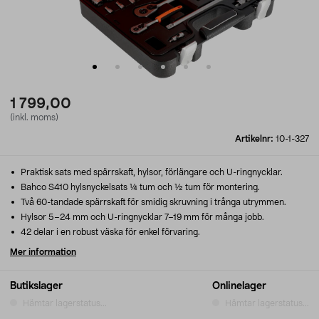
1 799,00
(inkl. moms)
Artikelnr:
10-1-327
Praktisk sats med spärrskaft, hylsor, förlängare och U-ringnycklar.
Bahco S410 hylsnyckelsats ¼ tum och ½ tum för montering.
Två 60-tandade spärrskaft för smidig skruvning i trånga utrymmen.
Hylsor 5–24 mm och U-ringnycklar 7–19 mm för många jobb.
42 delar i en robust väska för enkel förvaring.
Mer information
Butikslager
Onlinelager
Hämtar lagerstatus...
Hämtar lagerstatus...