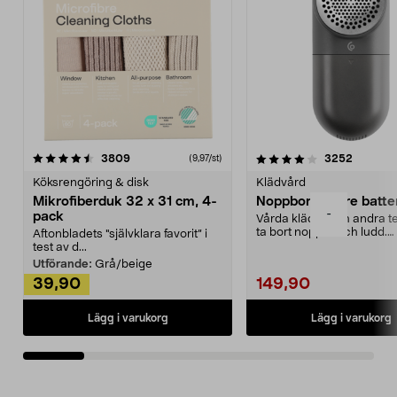
4.0av 5 stjärnor
recensioner
4.5av 5 stjärnor
recensio
3809
3252
(9,97/st)
Köksrengöring & disk
Klädvård
Mikrofiberduk 32 x 31 cm, 4-
Noppborttagare batter
-
pack
Vårda kläder och andra tex
ta bort noppor och ludd.
Aftonbladets "självklara favorit” i
Noppborttagaren fräs...
test av d...
Utförande:
Grå/beige
39,90
149,90
Lägg i varukorg
Lägg i varukorg