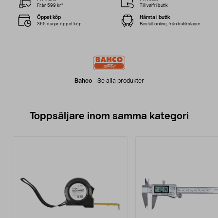
Från 599 kr*
Till valfri butik
Öppet köp
Hämta i butik
365 dagar öppet köp
Beställ online, från butikslager
Bahco
-
Se alla produkter
Toppsäljare inom samma kategori