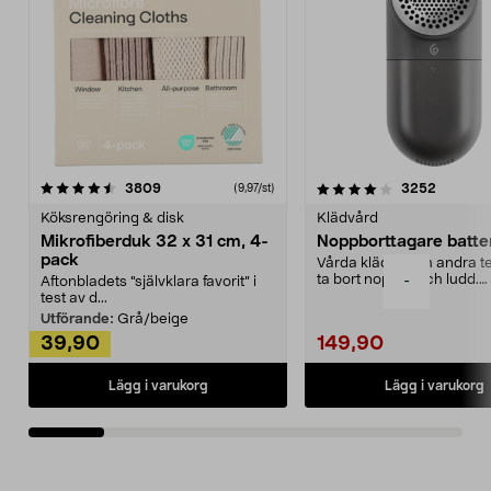
4.0av 5 stjärnor
recensioner
4.5av 5 stjärnor
recensio
3809
3252
(9,97/st)
Köksrengöring & disk
Klädvård
Mikrofiberduk 32 x 31 cm, 4-
Noppborttagare batter
pack
Vårda kläder och andra tex
ta bort noppor och ludd.
-
Aftonbladets "självklara favorit” i
Noppborttagaren fräs...
test av d...
Utförande:
Grå/beige
39,90
149,90
Lägg i varukorg
Lägg i varukorg