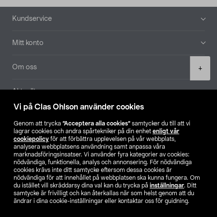
Sidfot
Kundservice
Mitt konto
Product
Om oss
+
quantity
Aktuellt
Vi på Clas Ohlson använder cookies
Våra bolag
Genom att trycka
”Acceptera alla cookies”
samtycker du till att vi
lagrar cookies och andra spårtekniker på din enhet
enligt vår
Hitta butik
cookiepolicy
för att förbättra upplevelsen på vår webbplats,
analysera webbplatsens användning samt anpassa våra
marknadsföringsinsatser. Vi använder fyra kategorier av cookies:
nödvändiga, funktionella, analys och annonsering. För nödvändiga
SE
NO
FI
cookies krävs inte ditt samtycke eftersom dessa cookies är
nödvändiga för att innehållet på webbplatsen ska kunna fungera. Om
du istället vill skräddarsy dina val kan du trycka på
inställningar
. Ditt
samtycke är frivilligt och kan återkallas när som helst genom att du
ändrar i dina cookie-inställningar eller kontaktar oss för guidning.