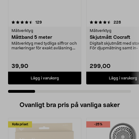
4.5 av 5 stjärnor
recensioner
4.5 av 5 stjärnor
recension
129
228
Mätverktyg
Mätverktyg
Måttband 5 meter
Skjutmått Cocraft
Mätverktyg med tydliga siffror och
Digitalt skjutmått med stor
markeringar för exakt avläsning.
För djupmätning samt in-
Stabilt mått...
utvändig mätni...
39,90
299,00
Lägg i varukorg
Lägg i varukorg
Ovanligt bra pris på vanliga saker
Kolla priset
-25%