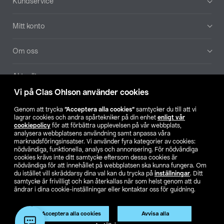
Kundservice
Mitt konto
Om oss
Aktuellt
Vi på Clas Ohlson använder cookies
Våra bolag
Genom att trycka
”Acceptera alla cookies”
samtycker du till att vi
lagrar cookies och andra spårtekniker på din enhet
enligt vår
Hitta butik
cookiepolicy
för att förbättra upplevelsen på vår webbplats,
analysera webbplatsens användning samt anpassa våra
marknadsföringsinsatser. Vi använder fyra kategorier av cookies:
nödvändiga, funktionella, analys och annonsering. För nödvändiga
SE
NO
FI
cookies krävs inte ditt samtycke eftersom dessa cookies är
nödvändiga för att innehållet på webbplatsen ska kunna fungera. Om
du istället vill skräddarsy dina val kan du trycka på
inställningar
. Ditt
samtycke är frivilligt och kan återkallas när som helst genom att du
ändrar i dina cookie-inställningar eller kontaktar oss för guidning.
Acceptera alla cookies
Avvisa alla
Köpvillkor
Privacy statement
Klubbvillkor
För företag