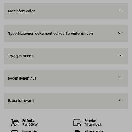
Mer information
Specifikationer, dokument och ev. faroinformation
Trygg E-Handel
Recensioner
(13)
Experten svarar
Fri frakt
Fri retur
Från 599 kr*
Till valfri butik
Öppet köp
Hämta i butik