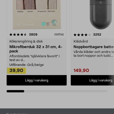
4.0av 5 stjärnor
recensioner
4.5av 5 stjärnor
recensio
3809
3252
(9,97/st)
Köksrengöring & disk
Klädvård
Mikrofiberduk 32 x 31 cm, 4-
Noppborttagare batter
pack
Vårda kläder och andra tex
ta bort noppor och ludd.
Aftonbladets "självklara favorit” i
Noppborttagaren fräs...
test av d...
Utförande:
Grå/beige
39,90
149,90
Lägg i varukorg
Lägg i varukorg
Sidfot