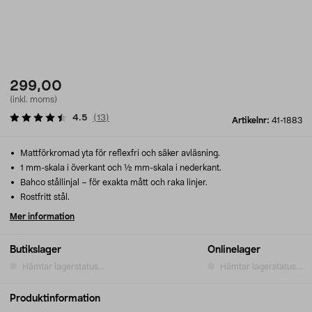
299,00
(inkl. moms)
4.5
(
13
)
Artikelnr:
41-1883
Mattförkromad yta för reflexfri och säker avläsning.
1 mm-skala i överkant och ½ mm-skala i nederkant.
Bahco stållinjal – för exakta mått och raka linjer.
Rostfritt stål.
Mer information
Butikslager
Onlinelager
Hämtar lagerstatus...
Hämtar lagerstatus...
Produktinformation