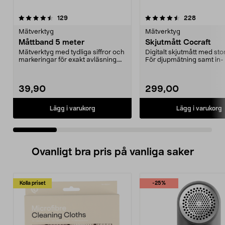
4.5 av 5 stjärnor
recensioner
4.5 av 5 stjärnor
recension
129
228
Mätverktyg
Mätverktyg
Måttband 5 meter
Skjutmått Cocraft
Mätverktyg med tydliga siffror och
Digitalt skjutmått med stor
markeringar för exakt avläsning.
För djupmätning samt in-
Stabilt mått...
utvändig mätni...
39,90
299,00
Lägg i varukorg
Lägg i varukorg
Ovanligt bra pris på vanliga saker
Kolla priset
-25%