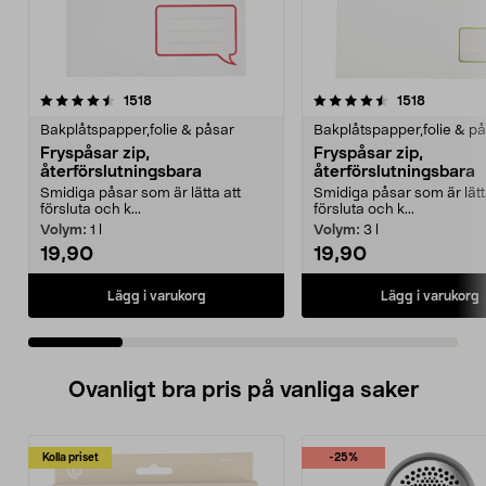
4.5 av 5 stjärnor
recensioner
4.5 av 5 stjärnor
recension
1518
1518
Bakplåtspapper,folie & påsar
Bakplåtspapper,folie & p
Fryspåsar zip,
Fryspåsar zip,
återförslutningsbara
återförslutningsbara
Smidiga påsar som är lätta att
Smidiga påsar som är lätt
försluta och k...
försluta och k...
Volym:
1 l
Volym:
3 l
19,90
19,90
Lägg i varukorg
Lägg i varukorg
Ovanligt bra pris på vanliga saker
Kolla priset
-25%