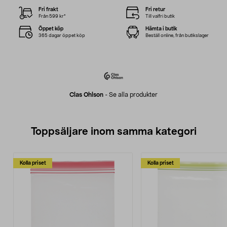
Fri frakt
Fri retur
Från 599 kr*
Till valfri butik
Öppet köp
Hämta i butik
365 dagar öppet köp
Beställ online, från butikslager
Clas Ohlson
-
Se alla produkter
Toppsäljare inom samma kategori
Kolla priset
Kolla priset