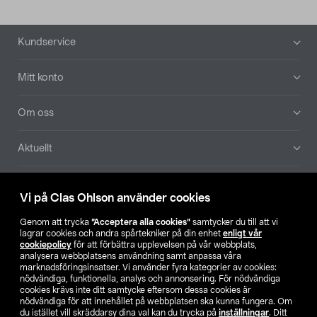
Sidfot
Kundservice
Mitt konto
Om oss
Aktuellt
Våra bolag
Vi på Clas Ohlson använder cookies
Hitta butik
Genom att trycka
”Acceptera alla cookies”
samtycker du till att vi
lagrar cookies och andra spårtekniker på din enhet
enligt vår
cookiepolicy
för att förbättra upplevelsen på vår webbplats,
SE
NO
FI
analysera webbplatsens användning samt anpassa våra
marknadsföringsinsatser. Vi använder fyra kategorier av cookies:
nödvändiga, funktionella, analys och annonsering. För nödvändiga
cookies krävs inte ditt samtycke eftersom dessa cookies är
nödvändiga för att innehållet på webbplatsen ska kunna fungera. Om
du istället vill skräddarsy dina val kan du trycka på
inställningar
. Ditt