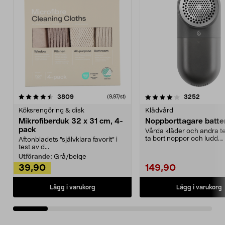
4.0av 5 stjärnor
recensioner
4.5av 5 stjärnor
recensio
3809
3252
(9,97/st)
Köksrengöring & disk
Klädvård
Mikrofiberduk 32 x 31 cm, 4-
Noppborttagare batter
pack
Vårda kläder och andra tex
ta bort noppor och ludd.
Aftonbladets "självklara favorit” i
Noppborttagaren fräs...
test av d...
Utförande:
Grå/beige
39,90
149,90
Lägg i varukorg
Lägg i varukorg