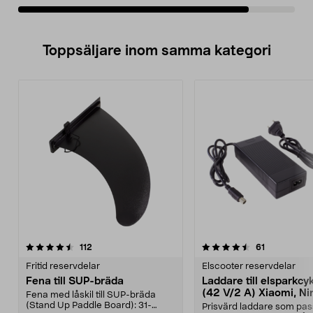
Toppsäljare inom samma kategori
4.5 av 5 stjärnor
recensioner
4.5 av 5 stjärnor
recensioner
112
61
Fritid reservdelar
Elscooter reservdelar
Fena till SUP-bräda
Laddare till elsparkcy
(42 V/2 A) Xiaomi, Ni
Fena med låskil till SUP-bräda
E-Way m.fl.
(Stand Up Paddle Board): 31-
Prisvärd laddare som pas