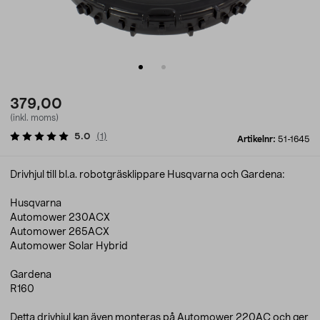
379,00
(inkl. moms)
5.0
(
1
)
Artikelnr:
51-1645
Drivhjul till bl.a. robotgräsklippare Husqvarna och Gardena:
Husqvarna
Automower 230ACX
Automower 265ACX
Automower Solar Hybrid
Gardena
R160
Detta drivhjul kan även monteras på Automower 220AC och ger