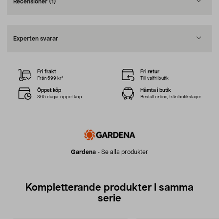
Recensioner
(1)
Experten svarar
Fri frakt
Fri retur
Från 599 kr*
Till valfri butik
Öppet köp
Hämta i butik
365 dagar öppet köp
Beställ online, från butikslager
Gardena
-
Se alla produkter
Kompletterande produkter i samma
serie