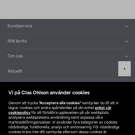
Sidfot
Kundservice
Mitt konto
Om oss
Product
+
Aktuellt
quantity
Våra bolag
Vi på Clas Ohlson använder cookies
Hitta butik
Genom att trycka
”Acceptera alla cookies”
samtycker du till att vi
lagrar cookies och andra spårtekniker på din enhet
enligt vår
cookiepolicy
för att förbättra upplevelsen på vår webbplats,
SE
NO
FI
analysera webbplatsens användning samt anpassa våra
marknadsföringsinsatser. Vi använder fyra kategorier av cookies:
nödvändiga, funktionella, analys och annonsering. För nödvändiga
cookies krävs inte ditt samtycke eftersom dessa cookies är