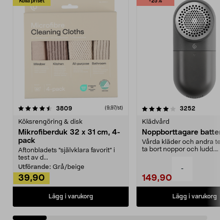
Kolla priset
-25%
4.0av 5 stjärnor
recensioner
4.5av 5 stjärnor
recensio
3809
3252
(9,97/st)
Köksrengöring & disk
Klädvård
Mikrofiberduk 32 x 31 cm, 4-
Noppborttagare batter
pack
Vårda kläder och andra tex
ta bort noppor och ludd.
Aftonbladets "självklara favorit” i
Noppborttagaren fräs...
test av d...
Utförande:
Grå/beige
-
39,90
149,90
Lägg i varukorg
Lägg i varukorg