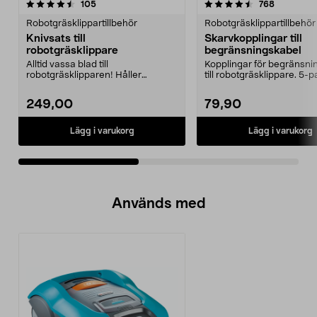
4.5av 5 stjärnor
recensioner
3.0av 5 stjärnor
recension
105
768
Robotgräsklippartillbehör
Robotgräsklippartillbehör
Knivsats till
Skarvkopplingar till
robotgräsklippare
begränsningskabel
Alltid vassa blad till
Kopplingar för begränsni
robotgräsklipparen! Håller
till robotgräsklippare. 5-p
gräsmattan i ett perfekt skick.
249,00
79,90
Lägg i varukorg
Lägg i varukorg
Används med