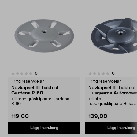
recensioner
recensioner
0
0
0.0 av 5 stjärnor
Fritid reservdelar
Fritid reservdelar
Navkapsel till bakhjul
Navkapsel till bakhjul
Gardena R160
Husqvarna Automowe
230/260/265ACX/So
Till robotgräsklippare Gardena
Till bl.a.
Hybrid
R160.
robotgräsklippare:Husqv
Automower 230ACXAut
260ACXAutomower...
119,00
139,00
Lägg i varukorg
Lägg i varukorg