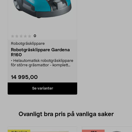
recensioner
0
Robotgräsklippare
Robotgräsklippare Gardena
R160
• Helautomatisk robotgräsklippare
för större gräsmattor - komplett
och redo för start!
• Håller gräsmattan i ett perfekt
14 995,00
skick.
• Daglig klippning med
rakbladsvassa knivar.
Se varianter
• Krocksensorerna och slingan ser
till att roboten undviker hinder i
trädgården.
• Flera funktioner för att styra
roboten till/från
Ovanligt bra pris på vanliga saker
laddningsstationen.