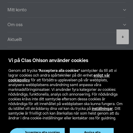
Mitt konto
Om oss
Product
+
Aktuellt
quantity
Våra bolag
Vi på Clas Ohlson använder cookies
Hitta butik
Genom att trycka
”Acceptera alla cookies”
samtycker du till att vi
lagrar cookies och andra spårtekniker på din enhet
enligt vår
cookiepolicy
för att förbättra upplevelsen på vår webbplats,
SE
NO
FI
analysera webbplatsens användning samt anpassa våra
marknadsföringsinsatser. Vi använder fyra kategorier av cookies:
nödvändiga, funktionella, analys och annonsering. För nödvändiga
cookies krävs inte ditt samtycke eftersom dessa cookies är
nödvändiga för att innehållet på webbplatsen ska kunna fungera. Om
du istället vill skräddarsy dina val kan du trycka på
inställningar
. Ditt
samtycke är frivilligt och kan återkallas när som helst genom att du
ändrar i dina cookie-inställningar eller kontaktar oss för guidning.
Köpvillkor
Privacy statement
Klubbvillkor
För företag
Ändra till priser exklusive moms
Acceptera alla cookies
Avvisa alla