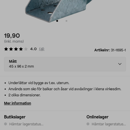
19,90
(inkl. moms)
4.0
(
4
)
Artikelnr:
31-1695-1
Select
Mått
variant
45 x 96 x 2 mm
Underlättar vid bygge av t.ex. uterum.
Används som sko för balkar och åsar vid avväxlingar i klena virkesdim.
2 olika dimensioner.
Mer information
Butikslager
Onlinelager
Hämtar lagerstatus...
Hämtar lagerstatus...