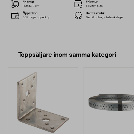
Fri frakt
Fri retur
Från 599 kr*
Till valfri butik
Öppet köp
Hämta i butik
365 dagar öppet köp
Beställ online, från butikslager
Toppsäljare inom samma kategori