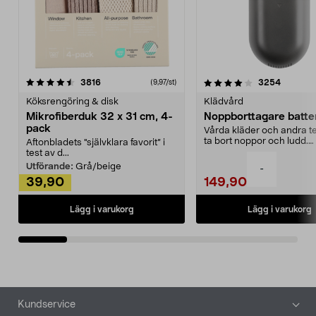
4.0av 5 stjärnor
recensioner
4.5av 5 stjärnor
recensio
3816
3254
(9,97/st)
Köksrengöring & disk
Klädvård
Mikrofiberduk 32 x 31 cm, 4-
Noppborttagare batter
pack
Vårda kläder och andra tex
ta bort noppor och ludd.
Aftonbladets "självklara favorit” i
Noppborttagaren fräs...
test av d...
Utförande:
Grå/beige
-
39,90
149,90
Lägg i varukorg
Lägg i varukorg
Sidfot
Kundservice