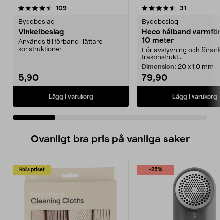
4.5 av 5 stjärnor
recensioner
recensioner
109
31
0.0 av 5 stjärnor
Byggbeslag
Byggbeslag
Vinkelbeslag
Heco hålband varmför
10 meter
Används till förband i lättare
konstruktioner.
För avstyvning och förank
träkonstrukt...
Dimension:
20 x 1,0 mm
5,90
79,90
Lägg i varukorg
Lägg i varukorg
Ovanligt bra pris på vanliga saker
Kolla priset
-25%