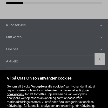
Sidfot
Kundservice
Mitt konto
Om oss
Product
+
Aktuellt
quantity
Våra bolag
Vi på Clas Ohlson använder cookies
Hitta butik
Genom att trycka
”Acceptera alla cookies”
samtycker du till att vi
lagrar cookies och andra spårtekniker på din enhet
enligt vår
cookiepolicy
för att förbättra upplevelsen på vår webbplats,
SE
NO
FI
analysera webbplatsens användning samt anpassa våra
marknadsföringsinsatser. Vi använder fyra kategorier av cookies:
nödvändiga, funktionella, analys och annonsering. För nödvändiga