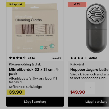
Kolla priset
-25%
4.0av 5 stjärnor
recensioner
4.5av 5 stjärnor
recensio
3813
3252
(9,97/st)
Köksrengöring & disk
Klädvård
Mikrofiberduk 32 x 31 cm, 4-
Noppborttagare batter
pack
Vårda kläder och andra tex
ta bort noppor och ludd.
Aftonbladets "självklara favorit” i
Noppborttagaren fräs...
test av d...
Utförande:
Grå/beige
-
39,90
149,90
Lägg i varukorg
Lägg i varukorg