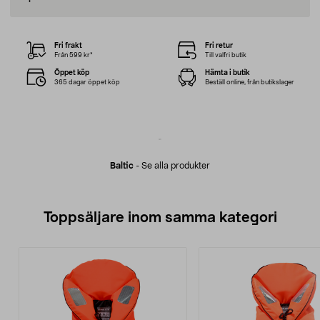
Fri frakt
Fri retur
Från 599 kr*
Till valfri butik
Öppet köp
Hämta i butik
365 dagar öppet köp
Beställ online, från butikslager
Baltic
-
Se alla produkter
Toppsäljare inom samma kategori