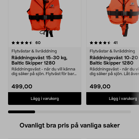
4.5 av 5 stjärnor
recensioner
4.5 av 5 stjärnor
recensioner
60
41
Flytvästar & livräddning
Flytvästar & livräddning
Räddningsväst 15-30 kg,
Räddningsväst 10-20 
Baltic Skipper 1280
Baltic Skipper 1280
Räddningsväst - när du vill känna
Räddningsväst - när du vi
dig säker på sjön. Flytväst för barn
dig säker på sjön. Låt äve
mellan 15...
yngsta vara med...
499,00
499,00
Lägg i varukorg
Lägg i varukorg
Ovanligt bra pris på vanliga saker