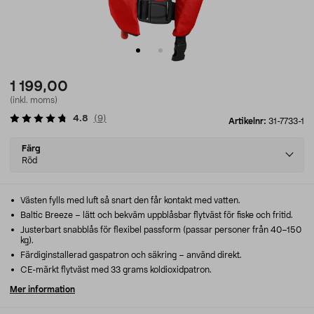
1 199,00
(inkl. moms)
4.8
(
9
)
Artikelnr:
31-7733-1
Select
Färg
variant
Röd
Västen fylls med luft så snart den får kontakt med vatten.
Baltic Breeze – lätt och bekväm uppblåsbar flytväst för fiske och fritid.
Justerbart snabblås för flexibel passform (passar personer från 40–150
kg).
Färdiginstallerad gaspatron och säkring – använd direkt.
CE-märkt flytväst med 33 grams koldioxidpatron.
Mer information