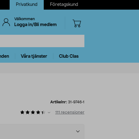
Privatkund
Företagskund
Välkommen
Logga in/Bli medlem
nden
Våra tjänster
Club Clas
Artikelnr:
31-9746-1
111
recensioner