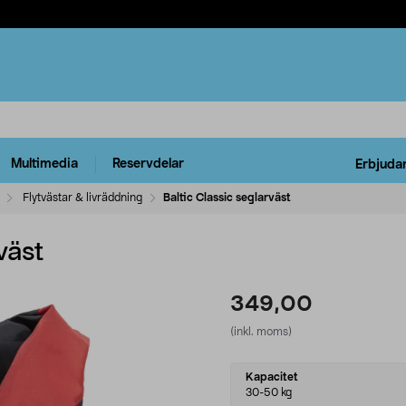
Multimedia
Reservdelar
Erbjuda
Flytvästar & livräddning
Baltic Classic seglarväst
väst
349,00
(inkl. moms)
Select
Kapacitet
variant
30-50 kg