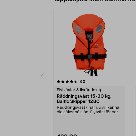
5 av 5 stjärnor
4.5 av 5 stjärnor
recensioner
60
Flytvästar & livräddning
Räddningsväst 15-30 kg,
Baltic Skipper 1280
Räddningsväst - när du vill känna
dig säker på sjön. Flytväst för barn
mellan 15...