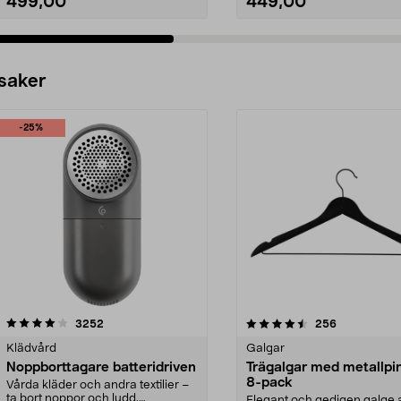
499,00
449,00
 saker
-25%
4.5av 5 stjärnor
recensioner
4.0av 5 stjärnor
recensioner
3252
256
Klädvård
Galgar
Noppborttagare batteridriven
Trägalgar med metallpi
8-pack
Vårda kläder och andra textilier –
ta bort noppor och ludd.
Elegant och gedigen galge a