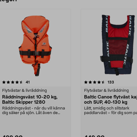
4.5 av 5 stjärnor
recensioner
4.5 av 5 stjärnor
recensioner
41
133
Flytvästar & livräddning
Flytvästar & livräddning
Räddningsväst 10-20 kg,
Baltic Canoe flytväst ka
Baltic Skipper 1280
och SUP, 40-130 kg
Räddningsväst - när du vill känna
Lätt, smidig och slitstark
dig säker på sjön. Låt även de
paddlarväst – för dig som p
yngsta vara med...
kajak eller SUP. Ba...