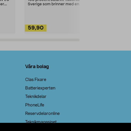
ute. Städa med
er.
Sverige som brinner med en
vacker och sotfri ...
59,90
49,90
Lägg i varukorg
Lägg
Våra bolag
Clas Fixare
Batteriexperten
Teknikdelar
PhoneLife
Reservdelaronline
Teknikmagasinet