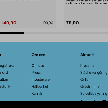
Noppborttagaren fräs...
och metall – finns i flera färg
Galge med sv...
149,90
79,90
199,90
Lägg i varukorg
Lägg i varukorg
o
Om oss
Aktuellt
egistrera
Om oss
Presenter
enord
Press
Städ & rengöring
ation
Investerare
Grillar
istorik
Hållbarhet
Grästrimmer
Karriär
Solcellsbelysning