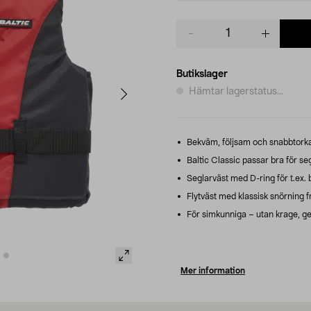
Product
quantity
Butikslager
Hämtar lagerstatus...
Bekväm, följsam och snabbtorkand
Baltic Classic passar bra för se
Seglarväst med D-ring för t.ex.
Flytväst med klassisk snörning f
För simkunniga – utan krage, ge
Mer information