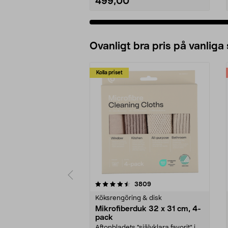
499,00
Ovanligt bra pris på vanliga
Kolla priset
5av 5 stjärnor
4.0av 5 stjärnor
recensioner
3809
Köksrengöring & disk
Mikrofiberduk 32 x 31 cm, 4-
pack
Aftonbladets "självklara favorit” i