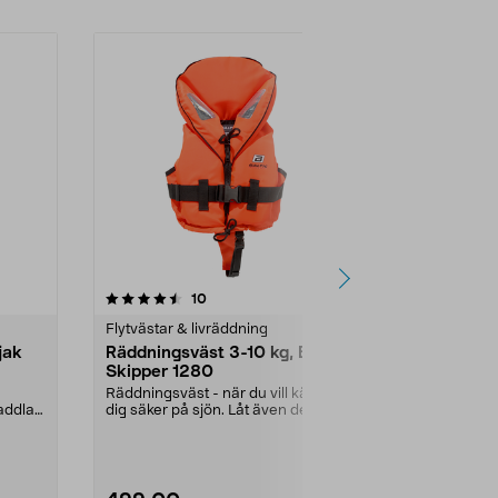
5.0 av 5 stjärnor
recensioner
4.5
10
9
Flytvästar & livräddning
Flytvästar & 
jak
Räddningsväst 3-10 kg, Baltic
Baltic Bree
Skipper 1280
flytväst, 4
Räddningsväst - när du vill känna
Västen fylls m
addlar
dig säker på sjön. Låt även de
får kontak...
yngsta vara med...
Färg:
Svart