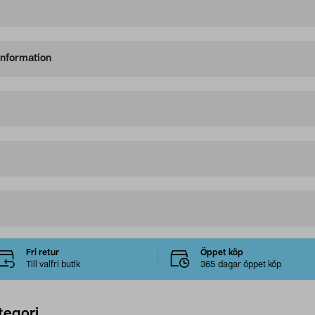
information
Fri retur
Öppet köp
Till valfri butik
365 dagar öppet köp
tegori