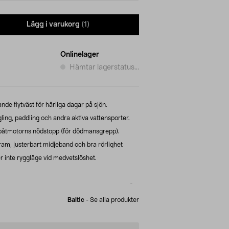
Lägg i varukorg
(1)
Onlinelager
Hämtar lagerstatus...
e flytväst för härliga dagar på sjön.
gling, paddling och andra aktiva vattensporter.
 båtmotorns nödstopp (för dödmansgrepp).
ram, justerbart midjeband och bra rörlighet
r inte ryggläge vid medvetslöshet.
Baltic
-
Se alla produkter