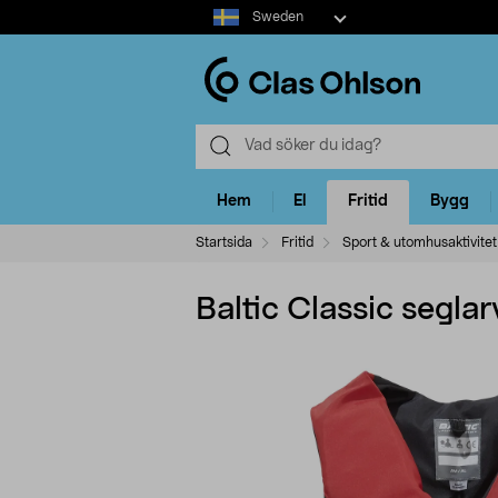
Select
Sweden
market
Hem
El
Fritid
Bygg
Startsida
Fritid
Sport & utomhusaktivitet
Baltic Classic seglar