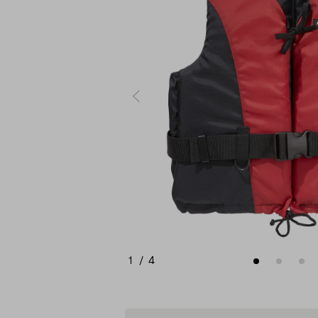
1
/
4