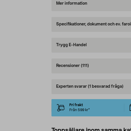
Mer information
Specifikationer, dokument och ev. faro
Trygg E-Handel
Recensioner
(111)
Experten svarar
(1 besvarad fråga)
Fri frakt
Från 599 kr*
Toppsäljare inom samma ka