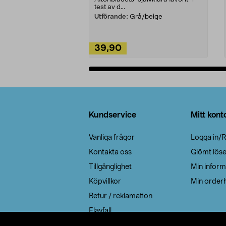
test av d...
Utförande:
Grå/beige
39,90
Lägg i varukorg
Sidfot
Kundservice
Mitt kont
Vanliga frågor
Logga in/R
Kontakta oss
Glömt lös
Tillgänglighet
Min inform
Köpvillkor
Min orderh
Retur / reklamation
Elavfall
Cookie policy