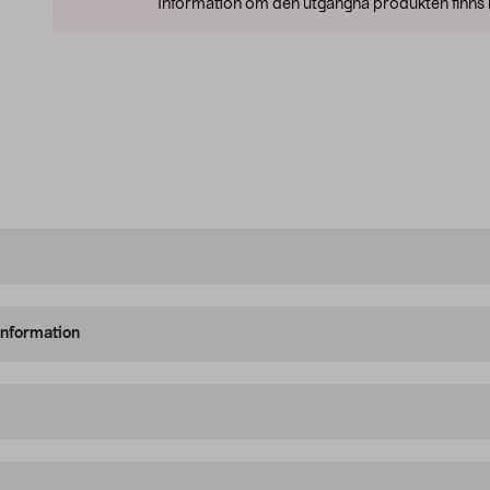
Information om den utgångna produkten finns l
information