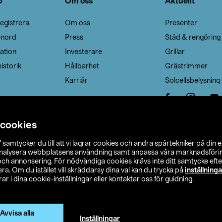
o
Om oss
Aktuellt
egistrera
Om oss
Presenter
enord
Press
Städ & rengöring
ation
Investerare
Grillar
istorik
Hållbarhet
Grästrimmer
Karriär
Solcellsbelysning
 cookies
”
samtycker du till att vi lagrar cookies och andra spårtekniker på din 
analysera webbplatsens användning samt anpassa våra marknadsförings
 och annonsering. För nödvändiga cookies krävs inte ditt samtycke ef
a. Om du istället vill skräddarsy dina val kan du trycka på
inställninga
r i dina cookie-inställningar eller kontaktar oss för guidning.
s Ohlson
Köpvillkor
Privacy statement
Klubbvillkor
H
Ändra till priser exklusive moms
Avvisa alla
Inställningar