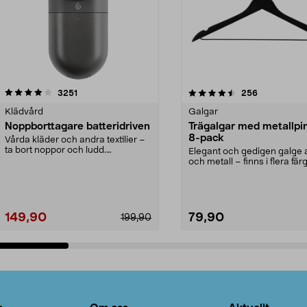
4.5av 5 stjärnor
recensioner
4.0av 5 stjärnor
recensioner
3251
256
Klädvård
Galgar
Noppborttagare batteridriven
Trägalgar med metallpi
8-pack
Vårda kläder och andra textilier –
ta bort noppor och ludd.
Elegant och gedigen galge a
Noppborttagaren fräs...
och metall – finns i flera färg
Galge med sv...
149,90
79,90
199,90
Lägg i varukorg
Lägg i varukorg