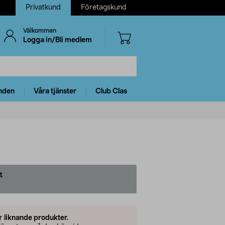
Privatkund
Företagskund
Välkommen
Logga in/Bli medlem
nden
Våra tjänster
Club Clas
t
er
liknande produkter.