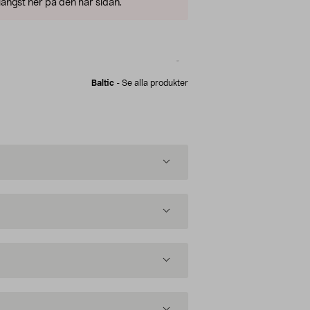
ängst ner på den här sidan.
Baltic
-
Se alla produkter