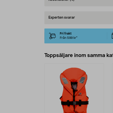
Experten svarar
Fri frakt
Från 599 kr*
Toppsäljare inom samma ka