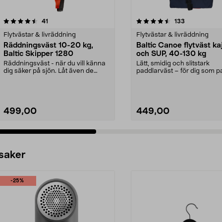
4.5 av 5 stjärnor
recensioner
4.5 av 5 stjärnor
recensioner
41
133
Flytvästar & livräddning
Flytvästar & livräddning
Räddningsväst 10-20 kg,
Baltic Canoe flytväst ka
Baltic Skipper 1280
och SUP, 40-130 kg
Räddningsväst - när du vill känna
Lätt, smidig och slitstark
dig säker på sjön. Låt även de
paddlarväst – för dig som p
yngsta vara med...
kajak eller SUP. Ba...
499,00
449,00
 saker
-25%