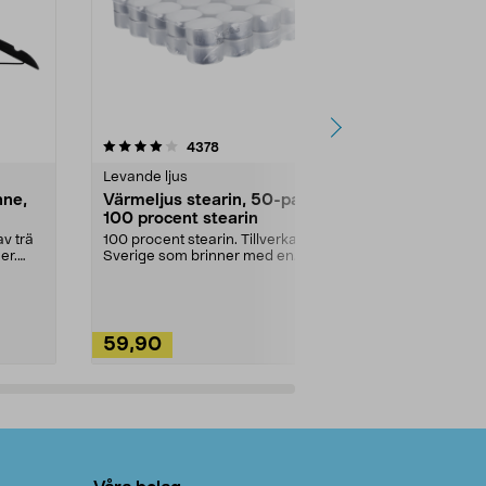
4.5av 5 stjärnor
recensioner
4.5
4378
2
Levande ljus
Rengöringsm
nne,
Värmeljus stearin, 50-pack,
Bikarbonat
100 procent stearin
Ett allsidigt 
städning och 
v trä
100 procent stearin. Tillverkade i
ute. Städa med
er.
Sverige som brinner med en
vacker och sotfri ...
59,90
49,90
Lägg i varukorg
Lägg