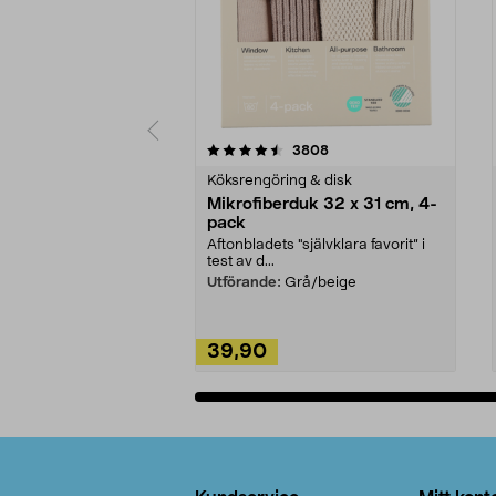
5av 5 stjärnor
4.0av 5 stjärnor
recensioner
3808
Köksrengöring & disk
Mikrofiberduk 32 x 31 cm, 4-
pack
Aftonbladets "självklara favorit” i
test av d...
Utförande:
Grå/beige
39,90
Lägg i varukorg
Sidfot