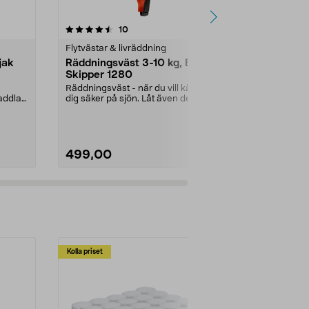
4.5 av 5 stjärnor
recensioner
5.0
10
3
Flytvästar & livräddning
Flytvästar & 
jak
Räddningsväst 3-10 kg, Baltic
Cartridge U
Skipper 1280
utlösare till
Räddningsväst - när du vill känna
Reservdel som
addlar
dig säker på sjön. Låt även de
vatten – CO₂-
yngsta vara med...
Utlösare till...
499,00
199,90
Kolla priset
Multibuy