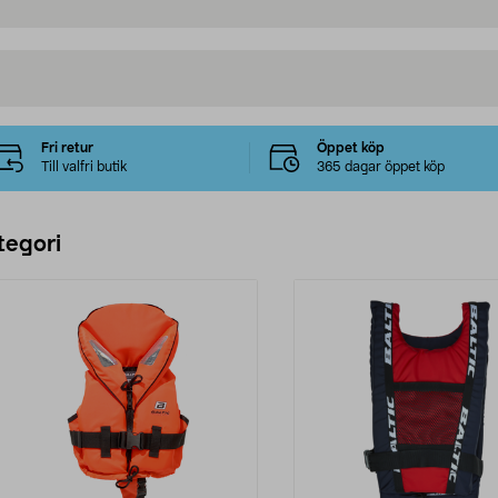
Fri retur
Öppet köp
Till valfri butik
365 dagar öppet köp
tegori