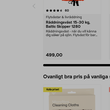
5 av 5 stjärnor
4.5 av 5 stjärnor
recensioner
60
Flytvästar & livräddning
Räddningsväst 15-30 kg,
Baltic Skipper 1280
Räddningsväst - när du vill känna
dig säker på sjön. Flytväst för barn
mellan 15...
499,00
Ovanligt bra pris på vanliga
Kolla priset