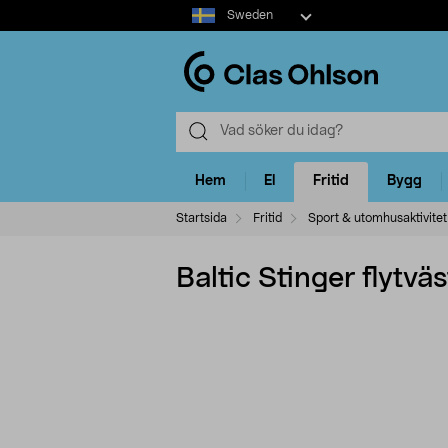
Select
Sweden
market
Hem
El
Fritid
Bygg
Startsida
Fritid
Sport & utomhusaktivitet
Baltic Stinger flytväs