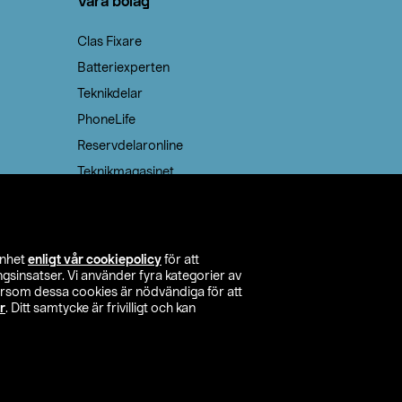
Våra bolag
Clas Fixare
Batteriexperten
Teknikdelar
PhoneLife
Reservdelaronline
Teknikmagasinet
enhet
enligt vår cookiepolicy
för att
insatser. Vi använder fyra kategorier av
tersom dessa cookies är nödvändiga för att
r
. Ditt samtycke är frivilligt och kan
itta butik