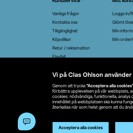
Kundservice
Mitt kont
Vanliga frågor
Logga in/R
Kontakta oss
Glömt lös
Tillgänglighet
Min inform
Köpvillkor
Min orderh
Retur / reklamation
Elavfall
Cookie policy
Leveransalternativ
Vi på Clas Ohlson använder
Genom att trycka
”Acceptera alla cookies
förbättra upplevelsen på vår webbplats, 
cookies: nödvändiga, funktionella, analys
innehållet på webbplatsen ska kunna funger
återkallas när som helst genom att du ändra
© 2026 Cla
Acceptera alla cookies