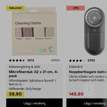
Kolla priset
-25%
4.0av 5 stjärnor
recensioner
4.5av 5 stjärnor
recensio
3813
3252
(9,97/st)
Köksrengöring & disk
Klädvård
Mikrofiberduk 32 x 31 cm, 4-
Noppborttagare batter
pack
Vårda kläder och andra tex
ta bort noppor och ludd.
Aftonbladets "självklara favorit” i
Noppborttagaren fräs...
test av d...
Utförande:
Grå/beige
-
39,90
149,90
Lägg i varukorg
Lägg i varukorg