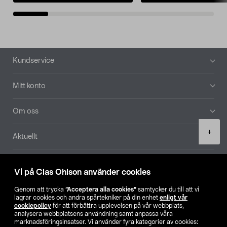
Sidfot
Kundservice
Mitt konto
Om oss
Product
+
Aktuellt
quantity
Våra bolag
Vi på Clas Ohlson använder cookies
Hitta butik
Genom att trycka
”Acceptera alla cookies”
samtycker du till att vi
lagrar cookies och andra spårtekniker på din enhet
enligt vår
cookiepolicy
för att förbättra upplevelsen på vår webbplats,
SE
NO
FI
analysera webbplatsens användning samt anpassa våra
marknadsföringsinsatser. Vi använder fyra kategorier av cookies: