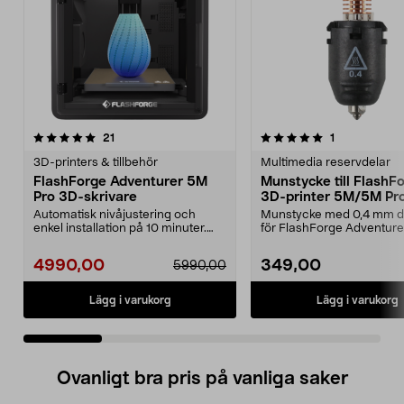
5.0 av 5 stjärnor
recensioner
recensioner
21
1
0.0 av 5 stjärnor
3D-printers & tillbehör
Multimedia reservdelar
FlashForge Adventurer 5M
Munstycke till FlashF
Pro 3D-skrivare
3D-printer 5M/5M Pr
Automatisk nivåjustering och
Munstycke med 0,4 mm d
enkel installation på 10 minuter.
för FlashForge Adventur
FlashForge Advent...
skrivare. För 3D-utsk...
4990,00
349,00
5990,00
Lägg i varukorg
Lägg i varukorg
Ovanligt bra pris på vanliga saker