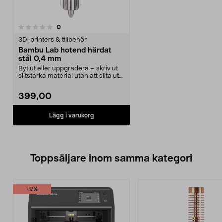
recensioner
0
3D-printers & tillbehör
Bambu Lab hotend härdat
stål 0,4 mm
Byt ut eller uppgradera – skriv ut
slitstarka material utan att slita ut
munstyc...
399,00
Lägg i varukorg
Toppsäljare inom samma kategori
-17%