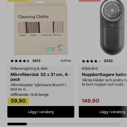
4.0av 5 stjärnor
recensioner
4.5av 5 stjärnor
recensio
3813
3252
(9,97/st)
Köksrengöring & disk
Klädvård
Mikrofiberduk 32 x 31 cm, 4-
Noppborttagare batter
pack
Vårda kläder och andra tex
ta bort noppor och ludd.
Aftonbladets "självklara favorit” i
Noppborttagaren fräs...
test av d...
Utförande:
Grå/beige
39,90
149,90
Lägg i varukorg
Lägg i varukorg