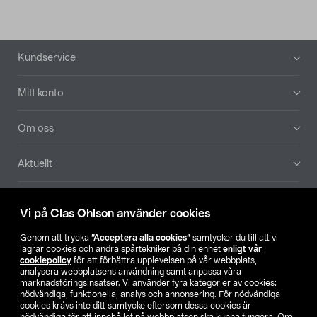
Sidfot
Kundservice
Mitt konto
Om oss
Aktuellt
Våra bolag
Vi på Clas Ohlson använder cookies
Hitta butik
Genom att trycka
”Acceptera alla cookies”
samtycker du till att vi
lagrar cookies och andra spårtekniker på din enhet
enligt vår
cookiepolicy
för att förbättra upplevelsen på vår webbplats,
SE
NO
FI
analysera webbplatsens användning samt anpassa våra
marknadsföringsinsatser. Vi använder fyra kategorier av cookies:
nödvändiga, funktionella, analys och annonsering. För nödvändiga
cookies krävs inte ditt samtycke eftersom dessa cookies är