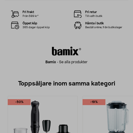
Fri frakt
Fri retur
Från 599 kr*
Till valfri butik
Öppet köp
Hämta i butik
365 dagar öppet köp
Beställ online, från butikslager
Bamix
-
Se alla produkter
Toppsäljare inom samma kategori
-50%
-19%