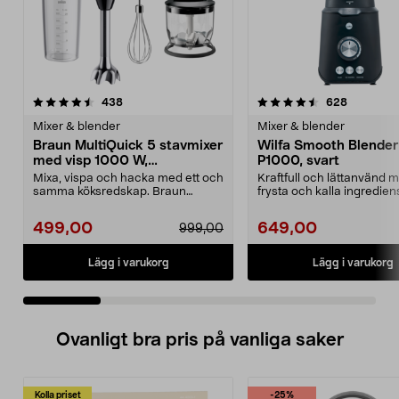
4.5 av 5 stjärnor
recensioner
4.5 av 5 stjärnor
recension
438
628
Mixer & blender
Mixer & blender
Braun MultiQuick 5 stavmixer
Wilfa Smooth Blender
med visp 1000 W,
P1000, svart
MQ50202M
Mixa, vispa och hacka med ett och
Kraftfull och lättanvänd m
samma köksredskap. Braun
frysta och kalla ingrediens
MultiQuick 5 stavmixe...
Smooth B...
499,00
649,00
999,00
Lägg i varukorg
Lägg i varukorg
Ovanligt bra pris på vanliga saker
Kolla priset
-25%