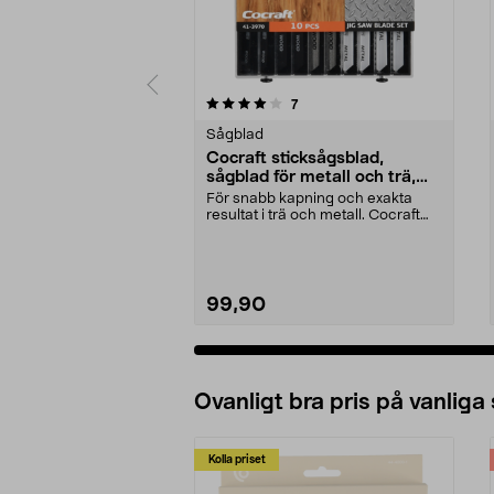
0 av 5 stjärnor
4.5 av 5 stjärnor
recensioner
7
Sågblad
Cocraft sticksågsblad,
sågblad för metall och trä,
10-pack
För snabb kapning och exakta
resultat i trä och metall. Cocraft
sticksågsblad – ...
99,90
Ovanligt bra pris på vanliga
Kolla priset