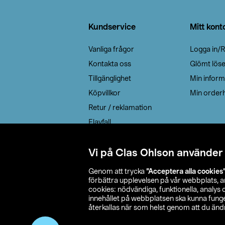
Sidfot
Kundservice
Mitt kont
Vanliga frågor
Logga in/R
Kontakta oss
Glömt lös
Tillgänglighet
Min inform
Köpvillkor
Min orderh
Retur / reklamation
Elavfall
Cookie policy
Leveransalternativ
Vi på Clas Ohlson använder
Genom att trycka
”Acceptera alla cookies
förbättra upplevelsen på vår webbplats, 
cookies: nödvändiga, funktionella, analys
innehållet på webbplatsen ska kunna funger
återkallas när som helst genom att du ändra
© 2026 Cla