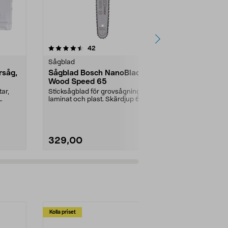
4.5 av 5 stjärnor
recensioner
4.5
42
9
Sågblad
Sågblad
rsåg,
Sågblad Bosch NanoBlade
Sticksågsbl
Wood Speed 65
sortiment
ar,
Sticksågblad för grovsågning i trä,
Sågblad för g
laminat och plast. Skärdjup 65
trä och me...
mm. Perfekt i...
329,00
159,90
Kolla priset
Multibuy