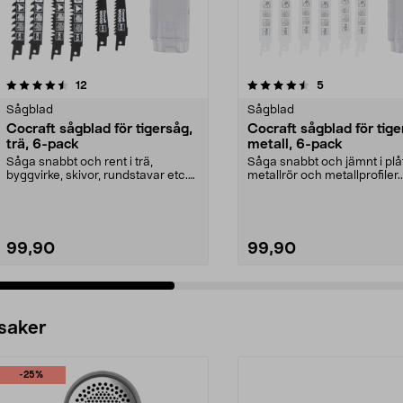
4.5 av 5 stjärnor
recensioner
4.5 av 5 stjärnor
recensioner
12
5
Sågblad
Sågblad
Cocraft sågblad för tigersåg,
Cocraft sågblad för tige
trä, 6-pack
metall, 6-pack
Såga snabbt och rent i trä,
Såga snabbt och jämnt i plåt
byggvirke, skivor, rundstavar etc.
metallrör och metallprofiler.
Cocraft sågblad f...
Cocraft sågblad fö...
99,90
99,90
 saker
-25%