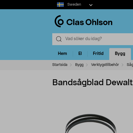
Select
Sweden
market
Hem
El
Fritid
Bygg
Startsida
Bygg
Verktygstillbehör
Såg
Bandsågblad Dewal