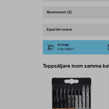
Recensioner
(2)
Experten svarar
Fri frakt
Från 599 kr*
Toppsäljare inom samma ka