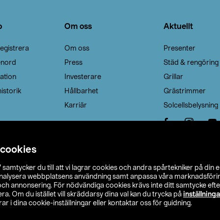
o
Om oss
Aktuellt
egistrera
Om oss
Presenter
enord
Press
Städ & rengöring
ation
Investerare
Grillar
istorik
Hållbarhet
Grästrimmer
Karriär
Solcellsbelysning
 cookies
”
samtycker du till att vi lagrar cookies och andra spårtekniker på din 
analysera webbplatsens användning samt anpassa våra marknadsförings
 och annonsering. För nödvändiga cookies krävs inte ditt samtycke ef
a. Om du istället vill skräddarsy dina val kan du trycka på
inställninga
r i dina cookie-inställningar eller kontaktar oss för guidning.
s Ohlson
Köpvillkor
Privacy statement
Klubbvillkor
H