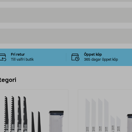
Fri retur
Öppet köp
Till valfri butik
365 dagar öppet köp
tegori