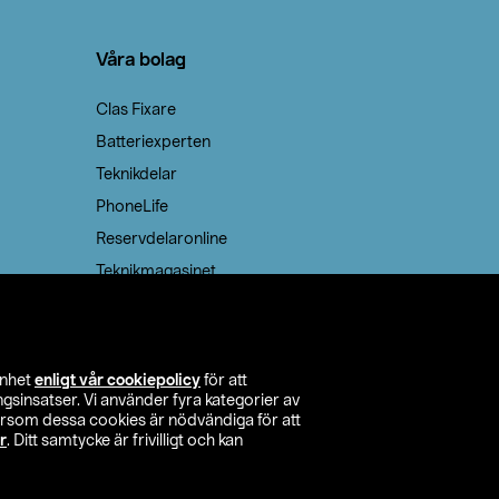
Våra bolag
Clas Fixare
Batteriexperten
Teknikdelar
PhoneLife
Reservdelaronline
Teknikmagasinet
enhet
enligt vår cookiepolicy
för att
insatser. Vi använder fyra kategorier av
tersom dessa cookies är nödvändiga för att
r
. Ditt samtycke är frivilligt och kan
itta butik