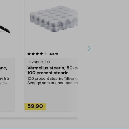
4.5av 5 stjärnor
recensioner
4.5
4378
2
Levande ljus
Rengöringsm
nne,
Värmeljus stearin, 50-pack,
Bikarbonat
100 procent stearin
Ett allsidigt 
städning och 
v trä
100 procent stearin. Tillverkade i
ute. Städa med
er.
Sverige som brinner med en
vacker och sotfri ...
59,90
49,90
Lägg i varukorg
Lägg