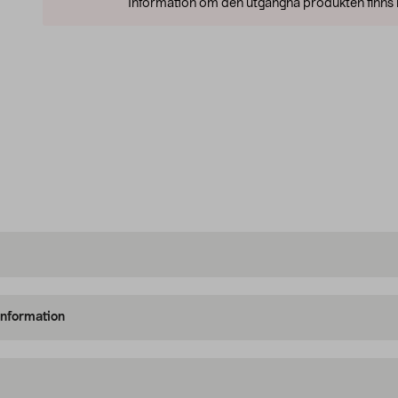
Information om den utgångna produkten finns l
information