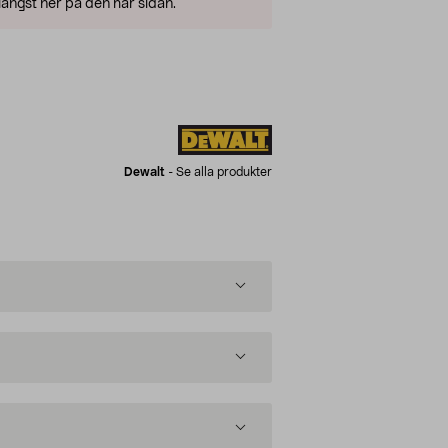
ängst ner på den här sidan.
Dewalt
-
Se alla produkter