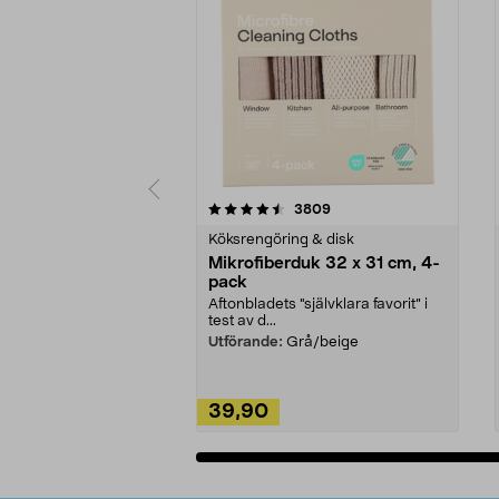
5av 5 stjärnor
4.0av 5 stjärnor
recensioner
3809
Köksrengöring & disk
Mikrofiberduk 32 x 31 cm, 4-
pack
Aftonbladets "självklara favorit” i
test av d...
Utförande:
Grå/beige
39,90
Lägg i varukorg