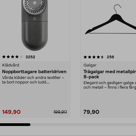
4.5av 5 stjärnor
recensioner
4.0av 5 stjärnor
recensioner
3252
256
Klädvård
Galgar
Noppborttagare batteridriven
Trägalgar med metallpi
8-pack
Vårda kläder och andra textilier –
ta bort noppor och ludd.
Elegant och gedigen galge a
Noppborttagaren fräs...
och metall – finns i flera färg
Galge med sv...
149,90
79,90
199,90
Lägg i varukorg
Lägg i varukorg