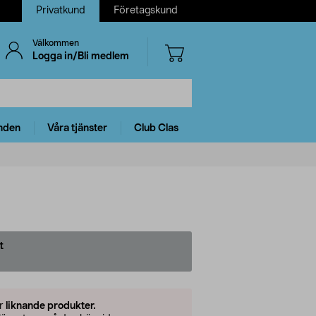
Privatkund
Företagskund
Välkommen
Logga in/Bli medlem
nden
Våra tjänster
Club Clas
t
er
liknande produkter.