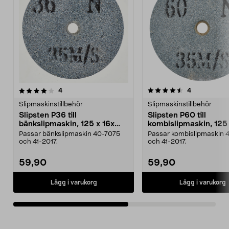
4.5av 5 stjärnor
recensioner
recensioner
4
4
0.0 av 5 stjärnor
Slipmaskinstillbehör
Slipmaskinstillbehör
Slipsten P36 till
Slipsten P60 till
bänkslipmaskin, 125 x 16x
kombislipmaskin, 125 
12,7 mm
12,7 mm
Passar bänkslipmaskin 40-7075
Passar kombislipmaskin 
och 41-2017.
och 41-2017.
59,90
59,90
Lägg i varukorg
Lägg i varukorg