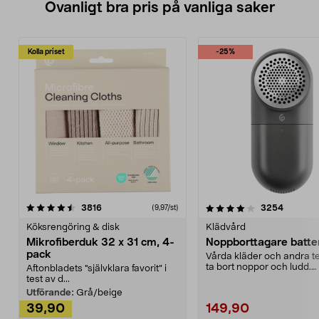
Ovanligt bra pris på vanliga saker
Kolla priset
-25%
4.0av 5 stjärnor
recensioner
4.5av 5 stjärnor
recensio
3816
3254
(9,97/st)
Köksrengöring & disk
Klädvård
Mikrofiberduk 32 x 31 cm, 4-
Noppborttagare batter
pack
Vårda kläder och andra tex
ta bort noppor och ludd.
Aftonbladets "självklara favorit” i
Noppborttagaren fräs...
test av d...
Utförande:
Grå/beige
39,90
149,90