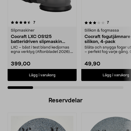
3.5 av 5 stjärnor
recensioner
4.5 av 5 stjärnor
recensioner
7
7
Slipmaskiner
Silikon & fogmassa
Cocraft LXC OS125
Cocraft fogutjämnare 
batteridriven slipmaskin
silikon, 4-pack
oscillerande 18 V
LXC – bäst i test bland kedjornas
Släta och snygga fogar u
egna verktyg (Aftonbladet 2026).
– perfekt fog varje gång. 
Kraftfull exe...
fogutjämnare...
399,00
49,90
Lägg i varukorg
Lägg i varukorg
Reservdelar