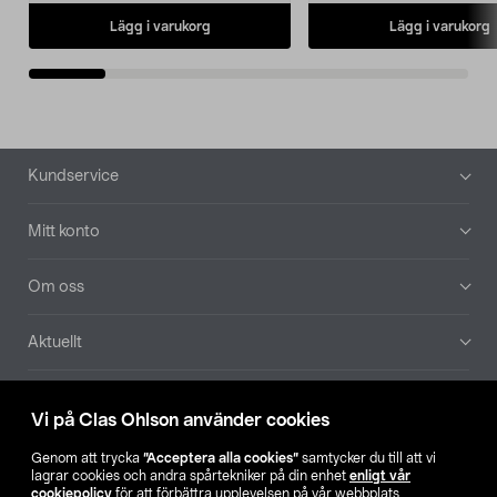
Lägg i varukorg
Lägg i varukorg
Sidfot
Kundservice
Mitt konto
Om oss
Aktuellt
Våra bolag
Vi på Clas Ohlson använder cookies
Hitta butik
Genom att trycka
”Acceptera alla cookies”
samtycker du till att vi
lagrar cookies och andra spårtekniker på din enhet
enligt vår
cookiepolicy
för att förbättra upplevelsen på vår webbplats,