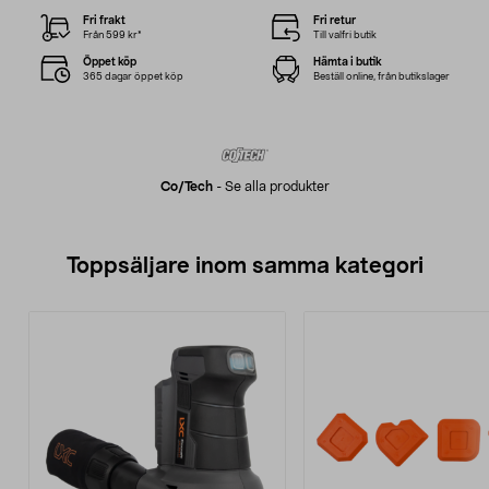
Fri frakt
Fri retur
Från 599 kr*
Till valfri butik
Öppet köp
Hämta i butik
365 dagar öppet köp
Beställ online, från butikslager
Co/tech
-
Se alla produkter
Toppsäljare inom samma kategori