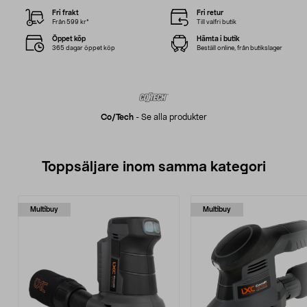
Fri frakt
Fri retur
Från 599 kr*
Till valfri butik
Öppet köp
Hämta i butik
365 dagar öppet köp
Beställ online, från butikslager
Co/tech
-
Se alla produkter
Toppsäljare inom samma kategori
Multibuy
Multibuy