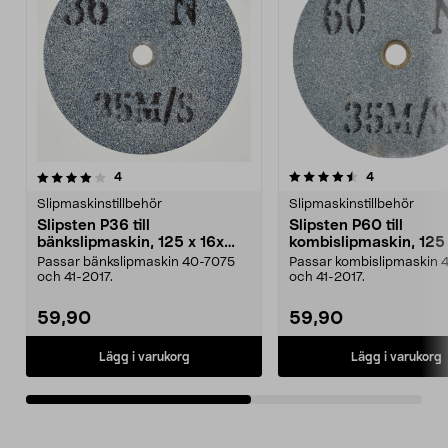
4.5av 5 stjärnor
recensioner
recensioner
4
4
0.0 av 5 stjärnor
Slipmaskinstillbehör
Slipmaskinstillbehör
Slipsten P36 till
Slipsten P60 till
bänkslipmaskin, 125 x 16x
kombislipmaskin, 125 
12,7 mm
12,7 mm
Passar bänkslipmaskin 40-7075
Passar kombislipmaskin 
och 41-2017.
och 41-2017.
59,90
59,90
Lägg i varukorg
Lägg i varukorg