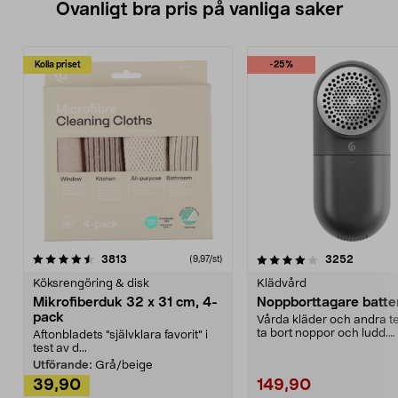
Ovanligt bra pris på vanliga saker
Kolla priset
-25%
4.0av 5 stjärnor
recensioner
4.5av 5 stjärnor
recensio
3813
3252
(9,97/st)
Köksrengöring & disk
Klädvård
Mikrofiberduk 32 x 31 cm, 4-
Noppborttagare batter
pack
Vårda kläder och andra tex
ta bort noppor och ludd.
Aftonbladets "självklara favorit” i
Noppborttagaren fräs...
test av d...
Utförande:
Grå/beige
39,90
149,90