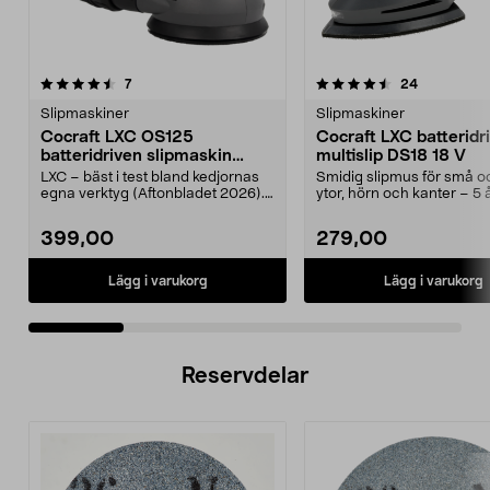
4.5 av 5 stjärnor
recensioner
3.5 av 5 stjärnor
recensione
7
24
Slipmaskiner
Slipmaskiner
Cocraft LXC OS125
Cocraft LXC batteridr
batteridriven slipmaskin
multislip DS18 18 V
oscillerande 18 V
LXC – bäst i test bland kedjornas
Smidig slipmus för små o
egna verktyg (Aftonbladet 2026).
ytor, hörn och kanter – 5 
Kraftfull exe...
garanti. Cocraft ...
399,00
279,00
Lägg i varukorg
Lägg i varukorg
Reservdelar