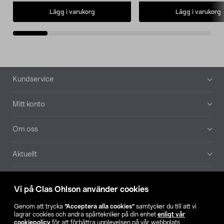
Lägg i varukorg
Lägg i varukorg
Sidfot
Kundservice
Mitt konto
Om oss
Aktuellt
Våra bolag
Vi på Clas Ohlson använder cookies
Hitta butik
Genom att trycka
”Acceptera alla cookies”
samtycker du till att vi
lagrar cookies och andra spårtekniker på din enhet
enligt vår
cookiepolicy
för att förbättra upplevelsen på vår webbplats,