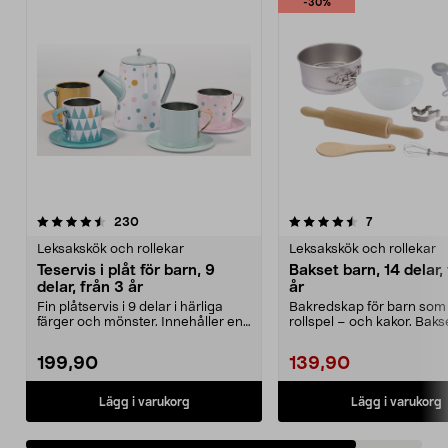
-30%
4.5av 5 stjärnor
recensioner
recensioner
230
7
Leksakskök och rollekar
Leksakskök och rollekar
Teservis i plåt för barn, 9
Bakset barn, 14 delar,
delar, från 3 år
år
Fin plåtservis i 9 delar i härliga
Bakredskap för barn som g
färger och mönster. Innehåller en
rollspel – och kakor. Bak
kanna med l...
14 baktillbehör ...
199,90
139,90
Lägg i varukorg
Lägg i varukorg