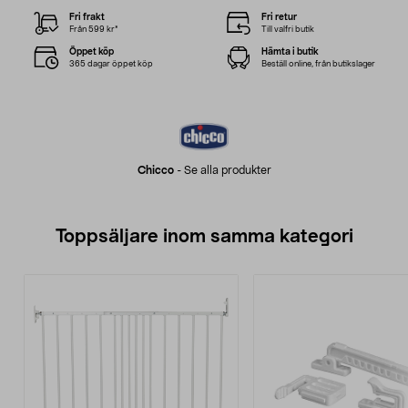
Fri frakt
Fri retur
Från 599 kr*
Till valfri butik
Öppet köp
Hämta i butik
365 dagar öppet köp
Beställ online, från butikslager
Chicco
-
Se alla produkter
Toppsäljare inom samma kategori