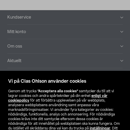
Sidfot
Kundservice
Mitt konto
Om oss
Aktuellt
Våra bolag
Vi på Clas Ohlson använder cookies
Hitta butik
Genom att trycka
”Acceptera alla cookies”
samtycker du till att vi
lagrar cookies och andra spårtekniker på din enhet
enligt vår
cookiepolicy
för att förbättra upplevelsen på vår webbplats,
SE
NO
FI
analysera webbplatsens användning samt anpassa våra
marknadsföringsinsatser. Vi använder fyra kategorier av cookies:
nödvändiga, funktionella, analys och annonsering. För nödvändiga
cookies krävs inte ditt samtycke eftersom dessa cookies är
nödvändiga för att innehållet på webbplatsen ska kunna fungera. Om
du istället vill skräddarsy dina val kan du trycka på
inställningar
. Ditt