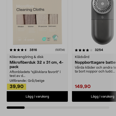
4.0av 5 stjärnor
recensioner
4.5av 5 stjärnor
recensio
3816
3254
(9,97/st)
Köksrengöring & disk
Klädvård
Mikrofiberduk 32 x 31 cm, 4-
Noppborttagare batter
pack
Vårda kläder och andra tex
ta bort noppor och ludd.
Aftonbladets "självklara favorit” i
Noppborttagaren fräs...
test av d...
Utförande:
Grå/beige
39,90
149,90
Lägg i varukorg
Lägg i varukorg