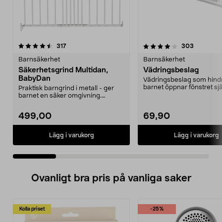
4.0 av 5 stjärnor
recensioner
4.5 av 5 stjärnor
recension
317
303
Barnsäkerhet
Barnsäkerhet
Säkerhetsgrind Multidan,
Vädringsbeslag
BabyDan
Vädringsbeslag som hindr
barnet öppnar fönstret sjä
Praktisk barngrind i metall - ger
Klassisk fönsterhak...
barnet en säker omgivning.
Trappgrind som är e...
499,00
69,90
Lägg i varukorg
Lägg i varukorg
Ovanligt bra pris på vanliga saker
Kolla priset
-25%