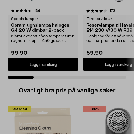
4.0 av 5 stjärnor
recensioner
4.5 av 5 stjärnor
recensione
126
172
Speciallampor
El reservdelar
Osram ugnslampa halogen
Reservlampa till lava
G4 20 W dimbar 2-pack
E14 230 V/30 W R39
Klarar extremt höga temperaturer
Designad för att säkerstäl
i ugnen – upp till 450 grader.
optimal prestanda i din l
Osram G4 ugnslam...
30-watts effekt ...
99,90
59,90
Lägg i varukorg
Lägg i varukorg
Ovanligt bra pris på vanliga saker
Kolla priset
-25%