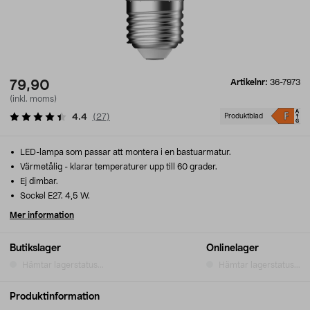
Artikelnr:
36-7973
79,90
(inkl. moms)
4.4
(
27
)
Produktblad
LED-lampa som passar att montera i en bastuarmatur.
Värmetålig - klarar temperaturer upp till 60 grader.
Ej dimbar.
Sockel E27. 4,5 W.
Mer information
Butikslager
Onlinelager
Hämtar lagerstatus...
Hämtar lagerstatus...
Produktinformation