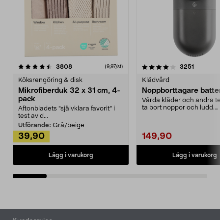
4.0av 5 stjärnor
recensioner
4.5av 5 stjärnor
recensio
3808
3251
(9,97/st)
Köksrengöring & disk
Klädvård
Mikrofiberduk 32 x 31 cm, 4-
Noppborttagare batter
pack
Vårda kläder och andra tex
ta bort noppor och ludd.
Aftonbladets "självklara favorit” i
Noppborttagaren fräs...
test av d...
Utförande:
Grå/beige
39,90
149,90
Lägg i varukorg
Lägg i varukorg
Sidfot