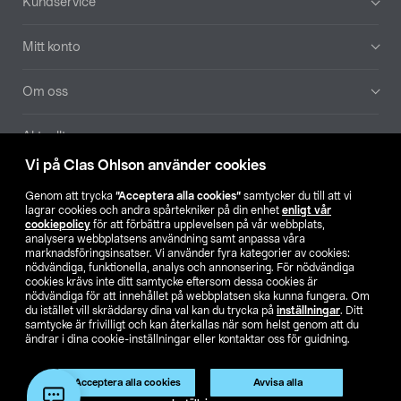
Kundservice
Mitt konto
Om oss
Aktuellt
Vi på Clas Ohlson använder cookies
Våra bolag
Genom att trycka
”Acceptera alla cookies”
samtycker du till att vi
lagrar cookies och andra spårtekniker på din enhet
enligt vår
Hitta butik
cookiepolicy
för att förbättra upplevelsen på vår webbplats,
analysera webbplatsens användning samt anpassa våra
marknadsföringsinsatser. Vi använder fyra kategorier av cookies:
nödvändiga, funktionella, analys och annonsering. För nödvändiga
SE
NO
FI
cookies krävs inte ditt samtycke eftersom dessa cookies är
nödvändiga för att innehållet på webbplatsen ska kunna fungera. Om
du istället vill skräddarsy dina val kan du trycka på
inställningar
. Ditt
samtycke är frivilligt och kan återkallas när som helst genom att du
ändrar i dina cookie-inställningar eller kontaktar oss för guidning.
Acceptera alla cookies
Avvisa alla
Köpvillkor
Privacy statement
Klubbvillkor
För företag