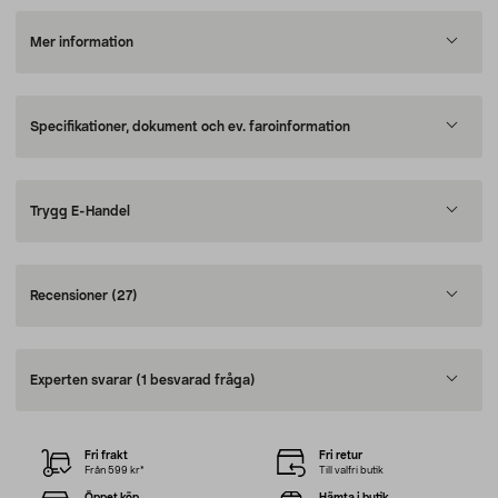
Mer information
Specifikationer, dokument och ev. faroinformation
Trygg E-Handel
Recensioner
(27)
Experten svarar
(1 besvarad fråga)
Fri frakt
Fri retur
Från 599 kr*
Till valfri butik
Öppet köp
Hämta i butik