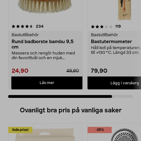
3.5 av 5 stjärnor
recensioner
recensione
234
119
Bastutillbehör
Bastutillbehör
Rund badborste bambu 9,5
Bastutermometer
cm
Håll koll på temperaturen
till +130 °C. Längd 33 cm.
Massera och rengör huden med
din favorittvål och en mjuk
badborste. Passar också...
24,90
79,90
49,90
Läs mer
Lägg i varukorg
Ovanligt bra pris på vanliga saker
Kolla priset
-25%