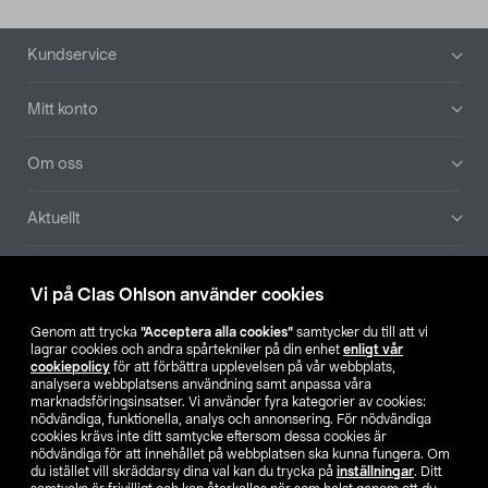
Sidfot
Kundservice
Mitt konto
Om oss
Aktuellt
Våra bolag
Vi på Clas Ohlson använder cookies
Hitta butik
Genom att trycka
”Acceptera alla cookies”
samtycker du till att vi
lagrar cookies och andra spårtekniker på din enhet
enligt vår
cookiepolicy
för att förbättra upplevelsen på vår webbplats,
SE
NO
FI
analysera webbplatsens användning samt anpassa våra
marknadsföringsinsatser. Vi använder fyra kategorier av cookies:
nödvändiga, funktionella, analys och annonsering. För nödvändiga
cookies krävs inte ditt samtycke eftersom dessa cookies är
nödvändiga för att innehållet på webbplatsen ska kunna fungera. Om
du istället vill skräddarsy dina val kan du trycka på
inställningar
. Ditt