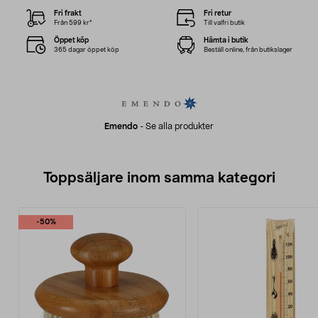
Fri frakt
Fri retur
Från 599 kr*
Till valfri butik
Öppet köp
Hämta i butik
365 dagar öppet köp
Beställ online, från butikslager
Emendo
-
Se alla produkter
Toppsäljare inom samma kategori
-50%