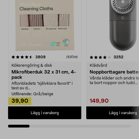
4.0av 5 stjärnor
recensioner
4.5av 5 stjärnor
recensio
3809
3252
(9,97/st)
Köksrengöring & disk
Klädvård
Mikrofiberduk 32 x 31 cm, 4-
Noppborttagare batter
pack
Vårda kläder och andra tex
ta bort noppor och ludd.
Aftonbladets "självklara favorit” i
Noppborttagaren fräs...
test av d...
Utförande:
Grå/beige
39,90
149,90
Lägg i varukorg
Lägg i varukorg