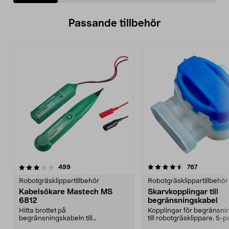
Passande tillbehör
4.5av 5 stjärnor
recensioner
4.5av 5 stjärnor
recensione
499
767
Robotgräsklippartillbehör
Robotgräsklippartillbehör
Kabelsökare Mastech MS
Skarvkopplingar till
6812
begränsningskabel
Hitta brottet på
Kopplingar för begränsni
begränsningskabeln till
till robotgräsklippare. 5-p
robotgräsklipparen. Kabelsökare