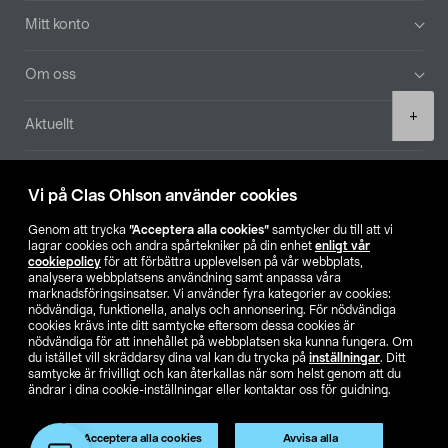
Mitt konto
Om oss
Product
+
Aktuellt
quantity
Våra bolag
Vi på Clas Ohlson använder cookies
Hitta butik
Genom att trycka
”Acceptera alla cookies”
samtycker du till att vi
lagrar cookies och andra spårtekniker på din enhet
enligt vår
cookiepolicy
för att förbättra upplevelsen på vår webbplats,
SE
NO
FI
analysera webbplatsens användning samt anpassa våra
marknadsföringsinsatser. Vi använder fyra kategorier av cookies:
nödvändiga, funktionella, analys och annonsering. För nödvändiga
cookies krävs inte ditt samtycke eftersom dessa cookies är
nödvändiga för att innehållet på webbplatsen ska kunna fungera. Om
du istället vill skräddarsy dina val kan du trycka på
inställningar
. Ditt
samtycke är frivilligt och kan återkallas när som helst genom att du
ändrar i dina cookie-inställningar eller kontaktar oss för guidning.
Köpvillkor
Privacy statement
Klubbvillkor
För företag
Ändra till priser exklusive moms
Acceptera alla cookies
Avvisa alla