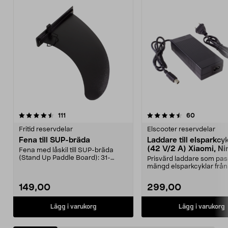
4.5 av 5 stjärnor
recensioner
4.0 av 5 stjärnor
recensione
111
60
Fritid reservdelar
Elscooter reservdelar
Fena till SUP-bräda
Laddare till elsparkcy
(42 V/2 A) Xiaomi, Ni
Fena med låskil till SUP-bräda
E-Way m.fl.
(Stand Up Paddle Board): 31-
Prisvärd laddare som pas
974331-2059, E11 Pass...
mängd elsparkcyklar från
Ninebot och E-Wa...
149,00
299,00
Lägg i varukorg
Lägg i varukorg