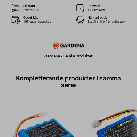
Fri frakt
Fri retur
Från 599 kr*
Till valfri butik
Öppet köp
Hämta i butik
365 dagar öppet köp
Beställ online, från butikslager
Gardena
-
Se alla produkter
Kompletterande produkter i samma
serie