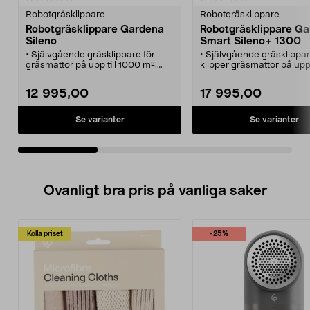
Robotgräsklippare
Robotgräsklippare
Robotgräsklippare Gardena
Robotgräsklippare G
Sileno
Smart Sileno+ 1300
• Självgående gräsklippare för
• Självgående gräsklippa
gräsmattor på upp till 1000 m².
klipper gräsmattor på upp 
• Tyst, energisnål och utsläppsfri -
m²
perfekt för alla trädgårdstyper.
• Styr, programmera och 
12 995,00
17 995,00
• Enkel att installera, använda och
för din robotgräsklippare i
underhålla.
mobil.
• Effektiv och lätt - klipper jämnt
• Med inbyggt WiFi och
Se varianter
Se varianter
och snyggt utan att lämna spår i
medföljande gateway ans
gräsmattan.
den till ditt hemmanätverk
• Säker - knivarna stannar
• Klipper jämnt och snyggt
omedelbart om gräsklipparen
lämna spår i gräsmattan.
lyfts.
Ovanligt bra pris på vanliga saker
Kolla priset
-25%