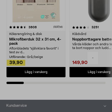
4.0av 5 stjärnor
recensioner
4.5av 5 stjärnor
recensio
3808
3251
(9,97/st)
Köksrengöring & disk
Klädvård
Mikrofiberduk 32 x 31 cm, 4-
Noppborttagare batter
pack
Vårda kläder och andra tex
ta bort noppor och ludd.
Aftonbladets "självklara favorit” i
Noppborttagaren fräs...
test av d...
Utförande:
Grå/beige
-
39,90
149,90
Lägg i varukorg
Lägg i varukorg
Sidfot
Kundservice