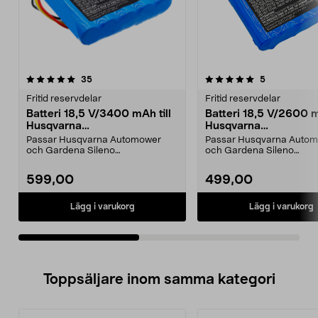
5.0av 5 stjärnor
recensioner
4.5av 5 stjärnor
recensioner
35
5
Fritid reservdelar
Fritid reservdelar
Batteri 18,5 V/3400 mAh till
Batteri 18,5 V/2600 m
Husqvarna
Husqvarna
Automower/Gardena Sileno
Automower/Gardena 
Passar Husqvarna Automower
Passar Husqvarna Auto
och Gardena Sileno
och Gardena Sileno
robotgräsklippare. Kompatibelt
robotgräsklippare. Kompa
med...
med...
599,00
499,00
Lägg i varukorg
Lägg i varukorg
Toppsäljare inom samma kategori