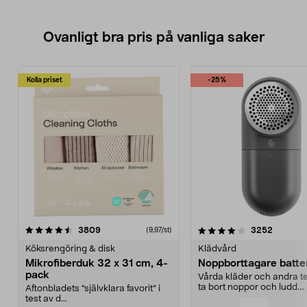
Ovanligt bra pris på vanliga saker
Kolla priset
-25%
4.0av 5 stjärnor
recensioner
4.5av 5 stjärnor
recensio
3809
3252
(9,97/st)
Köksrengöring & disk
Klädvård
Mikrofiberduk 32 x 31 cm, 4-
Noppborttagare batter
pack
Vårda kläder och andra tex
ta bort noppor och ludd.
Aftonbladets "självklara favorit” i
Noppborttagaren fräs...
test av d...