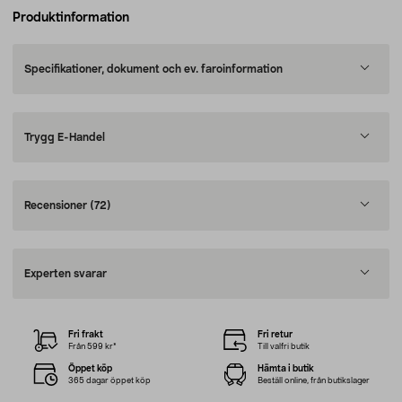
Produktinformation
Specifikationer, dokument och ev. faroinformation
Trygg E-Handel
Recensioner
(72)
Experten svarar
Fri frakt
Fri retur
Från 599 kr*
Till valfri butik
Öppet köp
Hämta i butik
365 dagar öppet köp
Beställ online, från butikslager