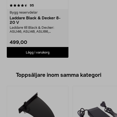
recensioner
95
Bygg reservdelar
Laddare Black & Decker 8-
20 V
Laddare till Black & Decker:
ASL146, ASL148, ASL186,
ASL188EGBL14, EGBL148, EGBL...
499,00
Lägg i varukorg
Toppsäljare inom samma kategori