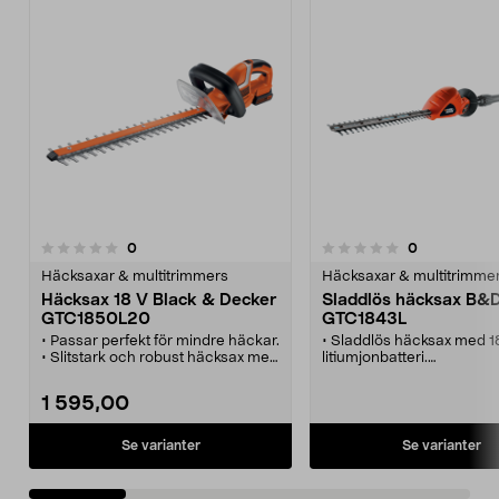
recensioner
recensioner
0
0
0.0 av 5 stjärnor
0.0 av 5 stjärnor
Häcksaxar & multitrimmers
Häcksaxar & multitrimme
Häcksax 18 V Black & Decker
Sladdlös häcksax B&
GTC1850L20
GTC1843L
• Passar perfekt för mindre häckar.
• Sladdlös häcksax med 1
• Slitstark och robust häcksax med
litiumjonbatteri.
skarpa knivblad.
• Effektivt och snabbt sätt 
• E-Drive - drivsystemet för
trimma höga häckar.
1 595,00
effektivare klippning.
• Bekvämt och praktiskt g
• Utformad för att vara bekväm
• Ställbar vinkel i upp till 1
och säker att använda.
Se varianter
Se varianter