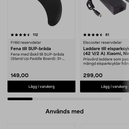
4.5 av 5 stjärnor
recensioner
4.5 av 5 stjärnor
recensioner
112
61
Fritid reservdelar
Elscooter reservdelar
Fena till SUP-bräda
Laddare till elsparkcy
(42 V/2 A) Xiaomi, Ni
Fena med låskil till SUP-bräda
E-Way m.fl.
(Stand Up Paddle Board): 31-
Prisvärd laddare som pas
974331-2059, E11 Pass...
mängd elsparkcyklar från
Ninebot och E-Wa...
149,00
299,00
Lägg i varukorg
Lägg i varukorg
Används med