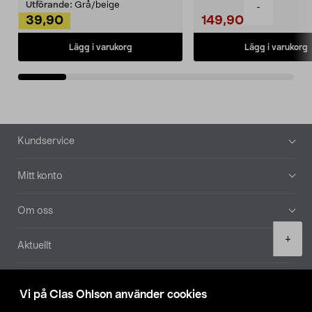
Utförande:
Grå/beige
-
39,90
149,90
Lägg i varukorg
Lägg i varukorg
Sidfot
Kundservice
Mitt konto
Om oss
Product
+
Aktuellt
quantity
Våra bolag
Vi på Clas Ohlson använder cookies