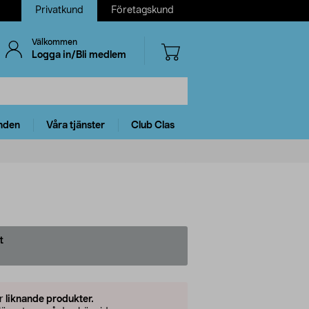
Privatkund
Företagskund
Välkommen
Logga in/Bli medlem
nden
Våra tjänster
Club Clas
t
er
liknande produkter.