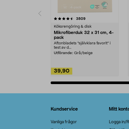
5av 5 stjärnor
4.0av 5 stjärnor
recensioner
3809
Köksrengöring & disk
Mikrofiberduk 32 x 31 cm, 4-
pack
Aftonbladets "självklara favorit” i
test av d...
Utförande:
Grå/beige
39,90
Lägg i varukorg
Sidfot
Kundservice
Mitt kont
Vanliga frågor
Logga in/R