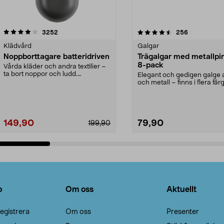
4.5av 5 stjärnor
recensioner
4.0av 5 stjärnor
recensioner
3252
256
Klädvård
Galgar
Noppborttagare batteridriven
Trägalgar med metallpi
8-pack
Vårda kläder och andra textilier –
ta bort noppor och ludd.
Elegant och gedigen galge a
Noppborttagaren fräs...
och metall – finns i flera färg
Galge med sv...
149,90
79,90
199,90
Lägg i varukorg
Lägg i varukorg
o
Om oss
Aktuellt
egistrera
Om oss
Presenter