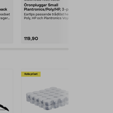
Öronpluggar Small
Garmin ladd
pack
Plantronics/Poly/HP, 3-pack
USB-C
headset
Eartips passande trådlöst headset
Passar de fle
yager
Poly, HP och Plantronics Voyager
Data-/laddk...
PRO, Legend 3...
119,90
299,00
Kolla priset
Multibuy