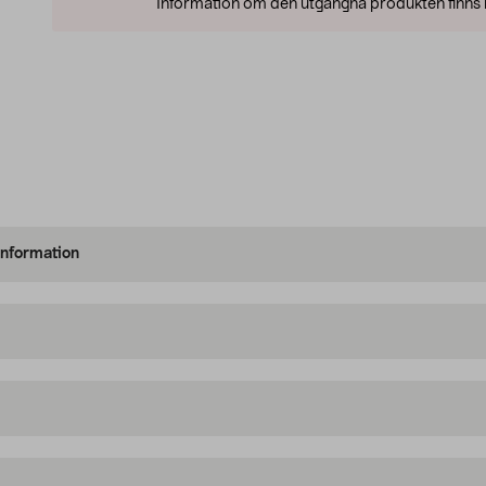
Information om den utgångna produkten finns l
information