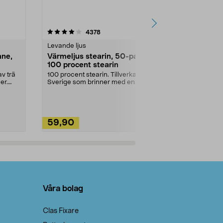
4.5av 5 stjärnor
recensioner
4.5
4378
2
Levande ljus
Rengöringsm
nne,
Värmeljus stearin, 50-pack,
Bikarbonat
100 procent stearin
Ett allsidigt 
städning och 
v trä
100 procent stearin. Tillverkade i
ute. Städa med
er.
Sverige som brinner med en
vacker och sotfri ...
59,90
49,90
Lägg i varukorg
Lägg
Våra bolag
Clas Fixare