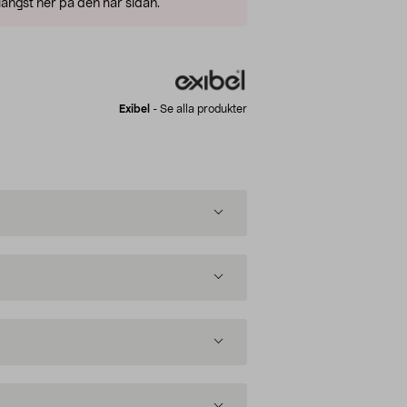
ängst ner på den här sidan.
Exibel
-
Se alla produkter