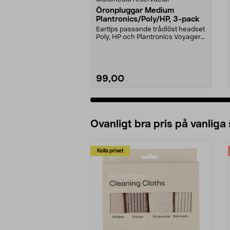
Öronpluggar Medium
Plantronics/Poly/HP, 3-pack
Eartips passande trådlöst headset
Poly, HP och Plantronics Voyager
PRO, Legend 3...
99,00
Ovanligt bra pris på vanliga
Kolla priset