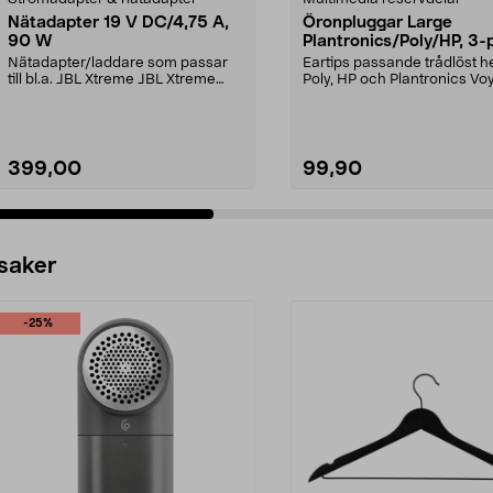
Nätadapter 19 V DC/4,75 A,
Öronpluggar Large
90 W
Plantronics/Poly/HP, 3-
Nätadapter/laddare som passar
Eartips passande trådlöst 
till bl.a. JBL Xtreme JBL Xtreme
Poly, HP och Plantronics Vo
2JBL BoomboxJBL B...
PRO, Legend 3...
399,00
99,90
 saker
-25%