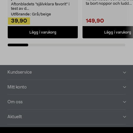
ta bort noppor och ludd.
Aftonbladets "självklara favorit” i
Noppborttagaren fräs...
test av d...
Utförande:
Grå/beige
39,90
149,90
Lägg i varukorg
Lägg i varukorg
Sidfot
Kundservice
Mitt konto
Om oss
Aktuellt
Våra bolag