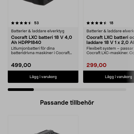
4.5 av 5 stjärnor
recensioner
5.0 av 5 stjärnor
recensioner
53
18
Batterier & laddare elverktyg
Batterier & laddare elver
Cocraft LXC batteri 18 V 4,0
Cocraft LXC batteri o
Ah HDPP1840
laddare 18 V 1 x 2,0 A
CBS42
Litiumjonbatteri för dina
Flexibelt system – passar 
batteridrivna maskiner i Cocraft
Cocraft LXC-maskiner. Co
LXC-systemet. Cocraft...
LXC CBS42 – 18...
499,00
299,00
Lägg i varukorg
Lägg i varukorg
Passande tillbehör