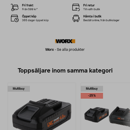
Fri frakt
Fri retur
Från 599 kr*
Till valfri butik
Öppet köp
Hämta i butik
365 dagar öppet köp
Beställ online, från butikslager
Worx
-
Se alla produkter
Toppsäljare inom samma kategori
Multibuy
Multibuy
-25%