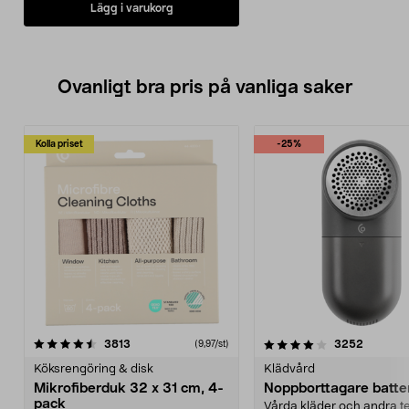
Lägg i varukorg
Ovanligt bra pris på vanliga saker
Kolla priset
-25%
4.0av 5 stjärnor
recensioner
4.5av 5 stjärnor
recensio
3813
3252
(9,97/st)
Köksrengöring & disk
Klädvård
Mikrofiberduk 32 x 31 cm, 4-
Noppborttagare batter
pack
Vårda kläder och andra tex