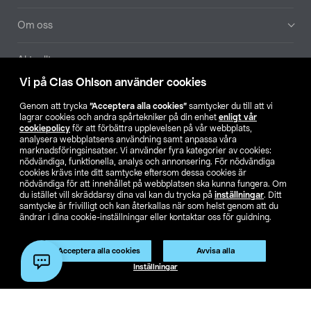
Om oss
Aktuellt
Vi på Clas Ohlson använder cookies
Våra bolag
Genom att trycka
”Acceptera alla cookies”
samtycker du till att vi
lagrar cookies och andra spårtekniker på din enhet
enligt vår
Hitta butik
cookiepolicy
för att förbättra upplevelsen på vår webbplats,
analysera webbplatsens användning samt anpassa våra
marknadsföringsinsatser. Vi använder fyra kategorier av cookies:
nödvändiga, funktionella, analys och annonsering. För nödvändiga
SE
NO
FI
cookies krävs inte ditt samtycke eftersom dessa cookies är
nödvändiga för att innehållet på webbplatsen ska kunna fungera. Om
du istället vill skräddarsy dina val kan du trycka på
inställningar
. Ditt
samtycke är frivilligt och kan återkallas när som helst genom att du
ändrar i dina cookie-inställningar eller kontaktar oss för guidning.
Acceptera alla cookies
Avvisa alla
Köpvillkor
Privacy statement
Klubbvillkor
För företag
Inställningar
Ändra till priser exklusive moms