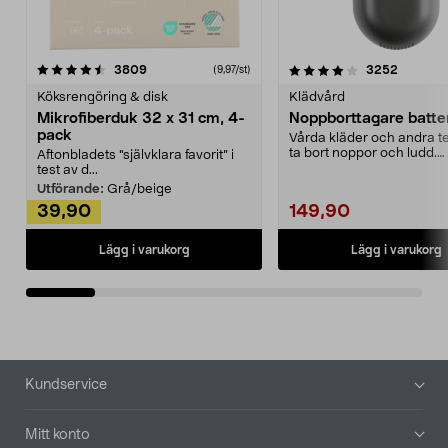
4.0av 5 stjärnor
recensioner
4.5av 5 stjärnor
recensio
3809
3252
(9,97/st)
Köksrengöring & disk
Klädvård
Mikrofiberduk 32 x 31 cm, 4-
Noppborttagare batter
pack
Vårda kläder och andra tex
ta bort noppor och ludd.
Aftonbladets "självklara favorit” i
Noppborttagaren fräs...
test av d...
Utförande:
Grå/beige
39,90
149,90
Lägg i varukorg
Lägg i varukorg
Sidfot
Kundservice
Mitt konto