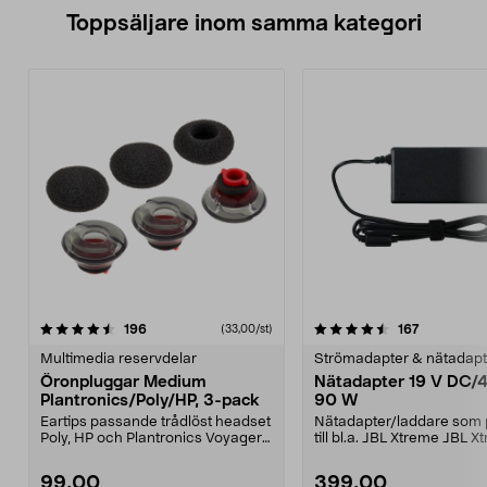
Toppsäljare inom samma kategori
4.5 av 5 stjärnor
recensioner
5.0 av 5 stjärnor
recensione
196
167
(33,00/st)
Multimedia reservdelar
Strömadapter & nätadapt
Öronpluggar Medium
Nätadapter 19 V DC/4
Plantronics/Poly/HP, 3-pack
90 W
Eartips passande trådlöst headset
Nätadapter/laddare som 
Poly, HP och Plantronics Voyager
till bl.a. JBL Xtreme JBL 
PRO, Legend 3...
2JBL BoomboxJBL B...
99,00
399,00