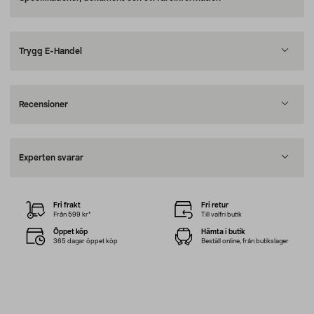
Trygg E-Handel
Recensioner
Experten svarar
Fri frakt
Fri retur
Från 599 kr*
Till valfri butik
Öppet köp
Hämta i butik
365 dagar öppet köp
Beställ online, från butikslager