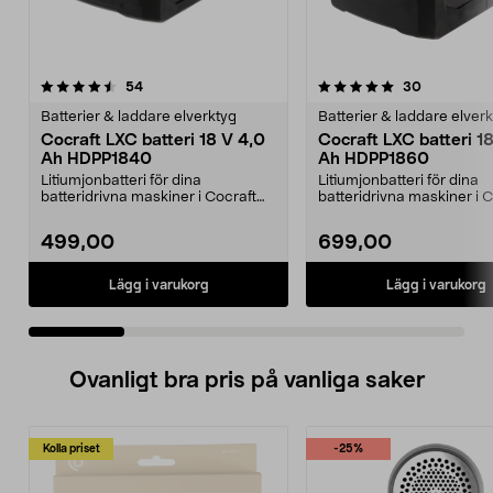
5.0 av 5 stjärnor
recensioner
4.5 av 5 stjärnor
recensione
54
30
Batterier & laddare elverktyg
Batterier & laddare elver
Cocraft LXC batteri 18 V 4,0
Cocraft LXC batteri 1
Ah HDPP1840
Ah HDPP1860
Litiumjonbatteri för dina
Litiumjonbatteri för dina
batteridrivna maskiner i Cocraft
batteridrivna maskiner i 
LXC-systemet. Cocraft...
LXC-systemet. Cocraft...
499,00
699,00
Lägg i varukorg
Lägg i varukorg
Ovanligt bra pris på vanliga saker
Kolla priset
-25%