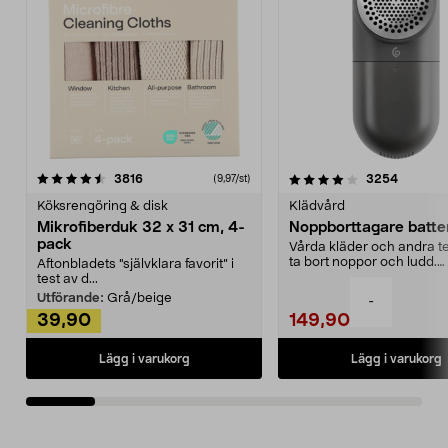
4.0av 5 stjärnor
recensioner
4.5av 5 stjärnor
recensio
3816
3254
(9,97/st)
Köksrengöring & disk
Klädvård
Mikrofiberduk 32 x 31 cm, 4-
Noppborttagare batter
pack
Vårda kläder och andra tex
ta bort noppor och ludd.
Aftonbladets "självklara favorit” i
Noppborttagaren fräs...
test av d...
Utförande:
Grå/beige
-
39,90
149,90
Lägg i varukorg
Lägg i varukorg