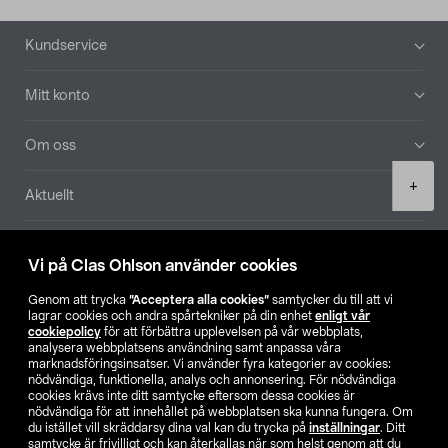
Sidfot
Kundservice
Mitt konto
Om oss
Product
+
Aktuellt
quantity
Våra bolag
Vi på Clas Ohlson använder cookies
Hitta butik
Genom att trycka
”Acceptera alla cookies”
samtycker du till att vi
lagrar cookies och andra spårtekniker på din enhet
enligt vår
cookiepolicy
för att förbättra upplevelsen på vår webbplats,
SE
NO
FI
analysera webbplatsens användning samt anpassa våra
marknadsföringsinsatser. Vi använder fyra kategorier av cookies:
nödvändiga, funktionella, analys och annonsering. För nödvändiga
cookies krävs inte ditt samtycke eftersom dessa cookies är
nödvändiga för att innehållet på webbplatsen ska kunna fungera. Om
du istället vill skräddarsy dina val kan du trycka på
inställningar
. Ditt
samtycke är frivilligt och kan återkallas när som helst genom att du