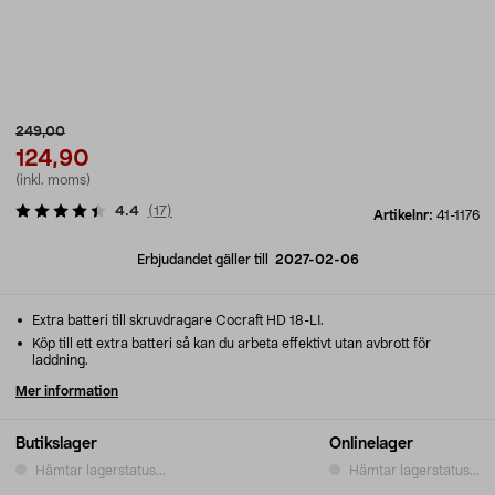
249,00
124,90
(inkl. moms)
4.4
(
17
)
Artikelnr:
41-1176
Erbjudandet gäller till
2027-02-06
Extra batteri till skruvdragare Cocraft HD 18-LI.
Köp till ett extra batteri så kan du arbeta effektivt utan avbrott för
laddning.
Mer information
Butikslager
Onlinelager
Hämtar lagerstatus...
Hämtar lagerstatus...