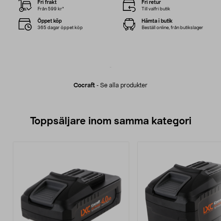
Fri frakt
Fri retur
Från 599 kr*
Till valfri butik
Öppet köp
Hämta i butik
365 dagar öppet köp
Beställ online, från butikslager
Cocraft
-
Se alla produkter
Toppsäljare inom samma kategori