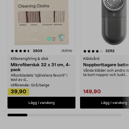
4.0av 5 stjärnor
recensioner
4.5av 5 stjärnor
recensio
3809
3252
(9,97/st)
Köksrengöring & disk
Klädvård
Mikrofiberduk 32 x 31 cm, 4-
Noppborttagare batter
pack
Vårda kläder och andra tex
ta bort noppor och ludd.
Aftonbladets "självklara favorit” i
Noppborttagaren fräs...
test av d...
Utförande:
Grå/beige
39,90
149,90
Lägg i varukorg
Lägg i varukorg