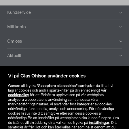
Sidfot
Kundservice
Mitt konto
Om oss
Aktuellt
Våra bolag
Vi på Clas Ohlson använder cookies
Hitta butik
Genom att trycka
”Acceptera alla cookies”
samtycker du till att vi
lagrar cookies och andra spårtekniker på din enhet
enligt vår
cookiepolicy
för att förbättra upplevelsen på vår webbplats,
SE
NO
FI
analysera webbplatsens användning samt anpassa våra
marknadsföringsinsatser. Vi använder fyra kategorier av cookies:
nödvändiga, funktionella, analys och annonsering. För nödvändiga
cookies krävs inte ditt samtycke eftersom dessa cookies är
nödvändiga för att innehållet på webbplatsen ska kunna fungera. Om
du istället vill skräddarsy dina val kan du trycka på
inställningar
. Ditt
samtycke är frivilligt och kan återkallas när som helst genom att du