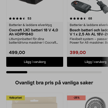
4.5 av 5 stjärnor
recensioner
4.5 av 5 stjärnor
recensione
53
68
Batterier & laddare elverktyg
Batterier & laddare elver
Cocraft LXC batteri 18 V 4,0
Bosch batteri och lad
Ah HDPP1840
V 1 x 2,5 Ah AL 18V-2
Litiumjonbatteri för dina
Flexibelt system – passar 
batteridrivna maskiner i Cocraft
Power for All-maskiner. 
LXC-systemet. Cocraft...
startset 18 V ...
499,00
399,00
Lägg i varukorg
Lägg i varukorg
Ovanligt bra pris på vanliga saker
Kolla priset
-25%