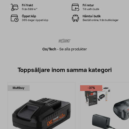
Fri frakt
Fri retur
Från 599 kr*
Till valfri butik
Öppet köp
Hämta i butik
365 dagar öppet köp
Beställ online, från butikslager
Co/tech
-
Se alla produkter
Toppsäljare inom samma kategori
Multibuy
-37%