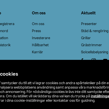
o
Om oss
Aktuellt
egistrera
Om oss
Presenter
enord
Press
Städ & rengöring
ation
Investerare
Grillar
istorik
Hållbarhet
Grästrimmer
Karriär
Solcellsbelysning
 cookies
”
samtycker du till att vi lagrar cookies och andra spårtekniker på din 
analysera webbplatsens användning samt anpassa våra marknadsförings
 och annonsering. För nödvändiga cookies krävs inte ditt samtycke ef
a. Om du istället vill skräddarsy dina val kan du trycka på
inställninga
r i dina cookie-inställningar eller kontaktar oss för guidning.
s Ohlson
Köpvillkor
Privacy statement
Klubbvillkor
H