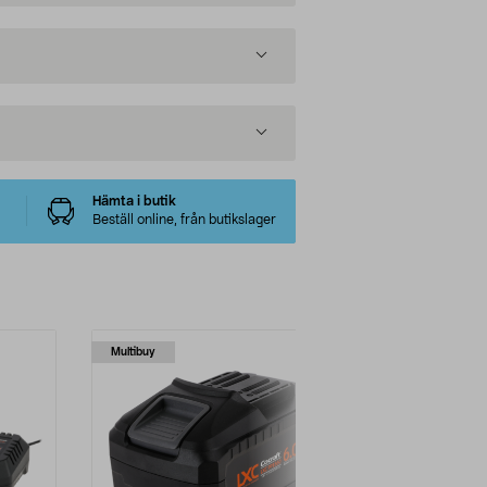
Hämta i butik
Beställ online, från butikslager
Multibuy