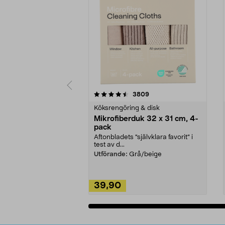
5av 5 stjärnor
4.0av 5 stjärnor
recensioner
3809
Köksrengöring & disk
Mikrofiberduk 32 x 31 cm, 4-
pack
Aftonbladets "självklara favorit” i
test av d...
Utförande:
Grå/beige
39,90
Lägg i varukorg