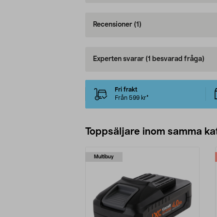
Recensioner
(1)
Experten svarar
(1 besvarad fråga)
Fri frakt
Från 599 kr*
Toppsäljare inom samma ka
Multibuy