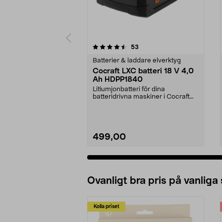
5 av 5 stjärnor
4.5 av 5 stjärnor
recensioner
53
Batterier & laddare elverktyg
Cocraft LXC batteri 18 V 4,0
Ah HDPP1840
Litiumjonbatteri för dina
batteridrivna maskiner i Cocraft
LXC-systemet. Cocraft...
499,00
Ovanligt bra pris på vanliga
Kolla priset