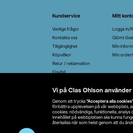
Sidfot
Kundservice
Mitt kont
Vanliga frågor
Logga in/R
Kontakta oss
Glömt lös
Tillgänglighet
Min inform
Köpvillkor
Min orderh
Retur / reklamation
Elavfall
Cookie policy
Leveransalternativ
Vi på Clas Ohlson använder
Genom att trycka
”Acceptera alla cookies
förbättra upplevelsen på vår webbplats, 
cookies: nödvändiga, funktionella, analys
innehållet på webbplatsen ska kunna funger
återkallas när som helst genom att du ändra
© 2026 Cla