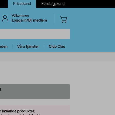
Privatkund
Företagskund
Välkommen
Logga in/Bli medlem
nden
Våra tjänster
Club Clas
t
er
liknande produkter.