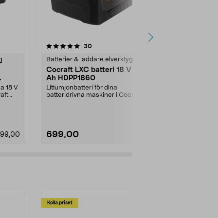
4.5 av 5 stjärnor
recensioner
4.5
30
g
Batterier & laddare elverktyg
Batterier & l
Cocraft LXC batteri 18 V 6,0
Ryobi batte
Ah HDPP1860
Compact 18
Ah RB1824
la 18 V
Litiumjonbatteri för dina
Jobba bättre
aft
batteridrivna maskiner i Cocraft
verktyg från 
LXC-systemet. Cocraft...
Compact RB18
699,00
1499,00
99,00
Kolla priset
Multibuy