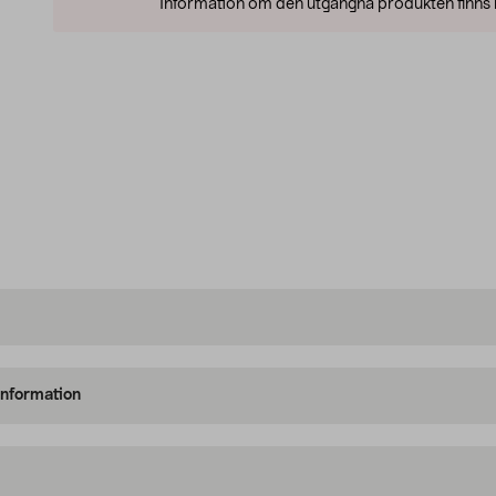
Information om den utgångna produkten finns l
information