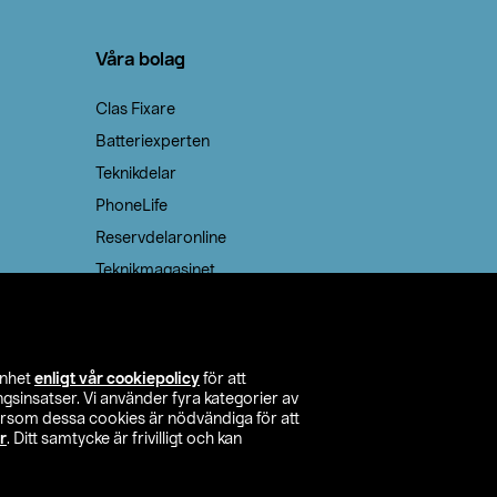
Våra bolag
Clas Fixare
Batteriexperten
Teknikdelar
PhoneLife
Reservdelaronline
Teknikmagasinet
enhet
enligt vår cookiepolicy
för att
insatser. Vi använder fyra kategorier av
tersom dessa cookies är nödvändiga för att
r
. Ditt samtycke är frivilligt och kan
itta butik