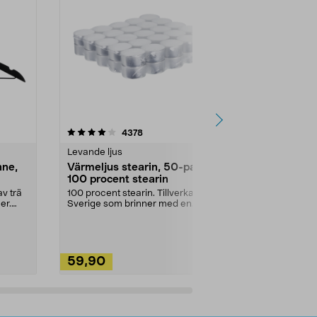
4.5av 5 stjärnor
recensioner
4.5
4378
2
Levande ljus
Rengöringsm
nne,
Värmeljus stearin, 50-pack,
Bikarbonat
100 procent stearin
Ett allsidigt 
städning och 
v trä
100 procent stearin. Tillverkade i
ute. Städa med
er.
Sverige som brinner med en
vacker och sotfri ...
59,90
49,90
Lägg i varukorg
Lägg