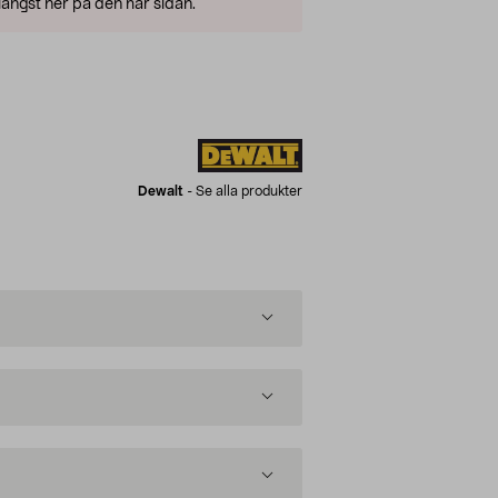
ängst ner på den här sidan.
Dewalt
-
Se alla produkter