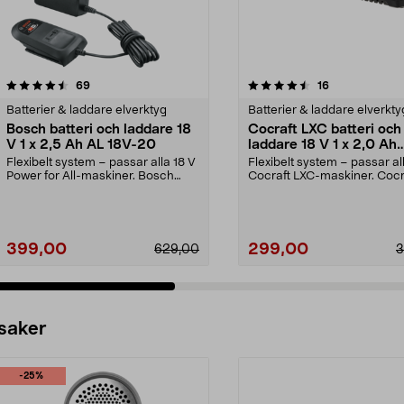
4.5 av 5 stjärnor
recensioner
5.0 av 5 stjärnor
recensioner
69
16
Batterier & laddare elverktyg
Batterier & laddare elverkty
Bosch batteri och laddare 18
Cocraft LXC batteri och
V 1 x 2,5 Ah AL 18V-20
laddare 18 V 1 x 2,0 Ah
CBS42
Flexibelt system – passar alla 18 V
Flexibelt system – passar al
Power for All-maskiner. Bosch
Cocraft LXC-maskiner. Cocr
startset 18 V ...
LXC CBS42 – 18...
399,00
299,00
629,00
3
 saker
-25%