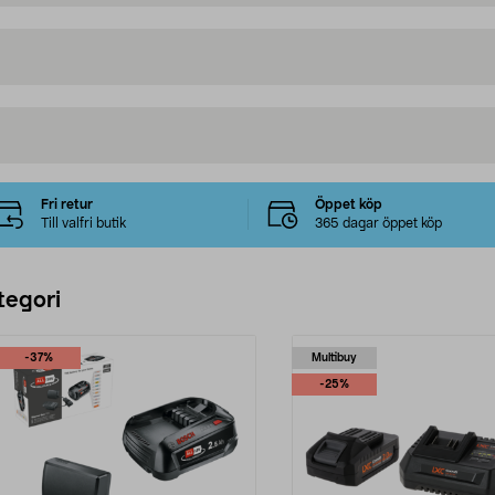
Fri retur
Öppet köp
Till valfri butik
365 dagar öppet köp
tegori
-37%
Multibuy
-25%