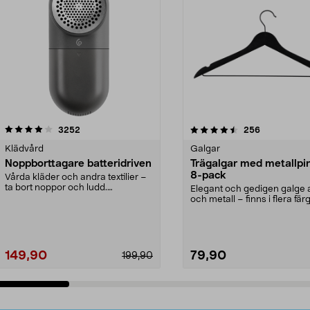
4.5av 5 stjärnor
recensioner
4.0av 5 stjärnor
recensioner
3252
256
Klädvård
Galgar
Noppborttagare batteridriven
Trägalgar med metallpi
8-pack
Vårda kläder och andra textilier –
ta bort noppor och ludd.
Elegant och gedigen galge a
Noppborttagaren fräs...
och metall – finns i flera färg
Galge med sv...
149,90
79,90
199,90
Lägg i varukorg
Lägg i varukorg