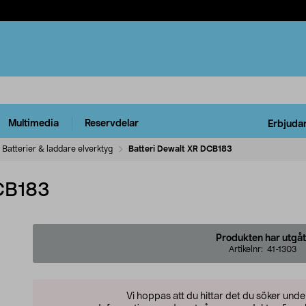
Multimedia
Reservdelar
Erbjuda
Batterier & laddare elverktyg
Batteri Dewalt XR DCB183
DCB183
Produkten har utgåt
Artikelnr:
41-1303
Vi hoppas att du hittar det du söker und