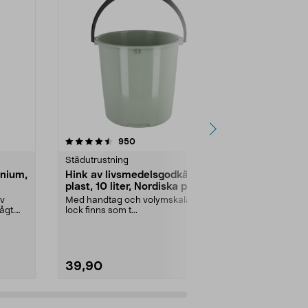
4.5 av 5 stjärnor
recensioner
4.5
950
Städutrustning
Fönstertvätt 
inium,
Hink av livsmedelsgodkänd
Poler-/fön
plast, 10 liter, Nordiska plast
Microfiber
iv
Med handtag och volymskala –
Skinande res
ågt.
lock finns som t...
vatten. Polerin
Lämnar inga va
39,90
39,90