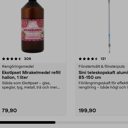
4.5 av 5 stjärnor
recensioner
4.5 av 5 stjärnor
recensioner
306
131
Rengöringsmedel
Fönstertvätt & fönsterputs
Ekotipset Mirakelmedel refill
Sini teleskopskaft alum
hallon, 1 liter
85-150 cm
Städa som Ekotipset – glas,
Förlängningsskaft för effekt
speglar, tyg, metall, trä och mer.
rengöring – både högt och l
Refill till Mirak...
Sini teleskopskaf...
79,90
199,90