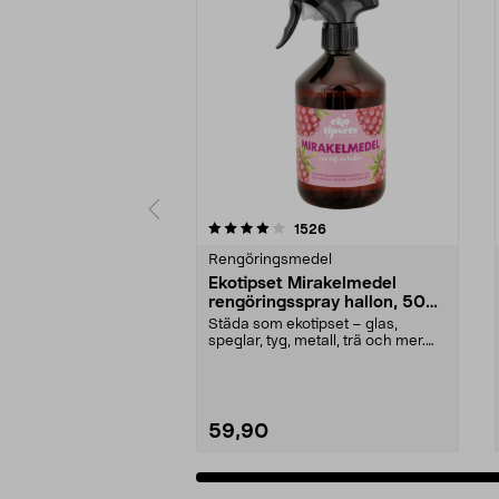
0 av 5 stjärnor
4.5 av 5 stjärnor
recensioner
1526
Rengöringsmedel
Ekotipset Mirakelmedel
rengöringsspray hallon, 500
ml
Städa som ekotipset – glas,
speglar, tyg, metall, trä och mer.
Mirakelmedel reng...
59,90