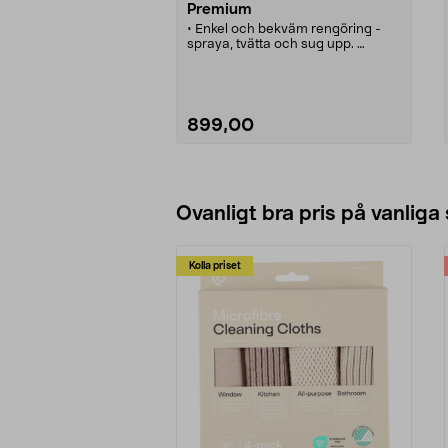
Premium
• Enkel och bekväm rengöring -
spraya, tvätta och sug upp.
• För fönster, speglar, glasbord,
kakel-/klinkerplattor m.m.
• Extra lång drifttid - tvätta ca 35
fönster på en laddning.
• Tvätta stora och små rutor - 2
899,00
olika breda sugmunstycken ingår.
• Utbytbart uppladdningsbart
batteri - ger längre drifttid utan
stopp.
Se varianter
Ovanligt bra pris på vanliga
Kolla priset