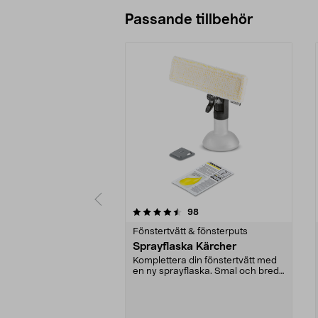
Passande tillbehör
5av 5 stjärnor
4.5av 5 stjärnor
recensioner
98
Fönstertvätt & fönsterputs
Sprayflaska Kärcher
Komplettera din fönstertvätt med
en ny sprayflaska. Smal och bred
duk - torka av...