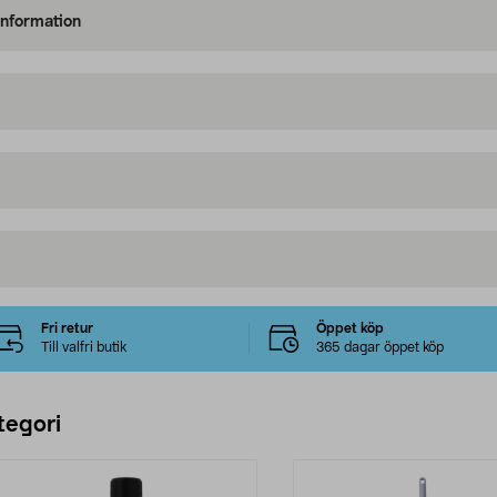
information
Fri retur
Öppet köp
Till valfri butik
365 dagar öppet köp
tegori