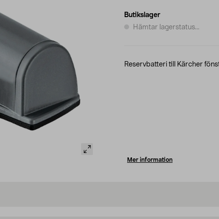
Butikslager
Hämtar lagerstatus...
Reservbatteri till Kärcher fö
Mer information