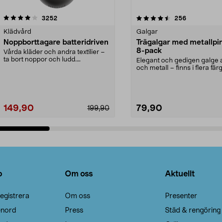
4.5av 5 stjärnor
recensioner
4.0av 5 stjärnor
recensioner
3252
256
Klädvård
Galgar
Noppborttagare batteridriven
Trägalgar med metallpi
8-pack
Vårda kläder och andra textilier –
ta bort noppor och ludd.
Elegant och gedigen galge a
Noppborttagaren fräs...
och metall – finns i flera färg
Galge med sv...
149,90
79,90
199,90
Lägg i varukorg
Lägg i varukorg
o
Om oss
Aktuellt
egistrera
Om oss
Presenter
enord
Press
Städ & rengöring