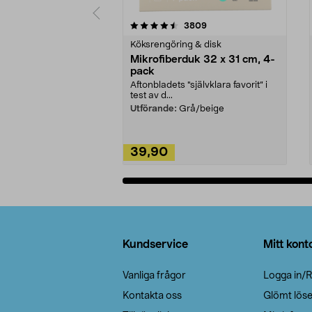
5av 5 stjärnor
4.0av 5 stjärnor
recensioner
3809
Köksrengöring & disk
Mikrofiberduk 32 x 31 cm, 4-
pack
Aftonbladets "självklara favorit” i
test av d...
Utförande:
Grå/beige
39,90
Lägg i varukorg
Sidfot
Kundservice
Mitt kont
Vanliga frågor
Logga in/R
Kontakta oss
Glömt lös