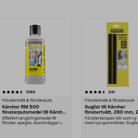
4.5av 5 stjärnor
recensioner
4.5av 5 stjärnor
recensioner
1080
241
Fönstertvätt & fönsterputs
Fönstertvätt & fönsterputs
Kärcher RM 500
Suglist till Kärcher
fönsterputsmedel till Kärcher
fönstertvätt, 280 mm, 
fönstertvätt
pack
Effektivt rengöringsmedel till
Fönsterskrapan blir som ny
fönster, speglar, duschväggar i
med nya gummilister. Suglist
glas m.m. Fönster...
Kärcher fönster...