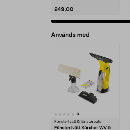
249,00
Lägg i varukorg
Används med
recensioner
0
0 av 5 stjärnor
0.0 av 5 stjärnor
Fönstertvätt & fönsterputs
Fönstertvätt Kärcher WV 5