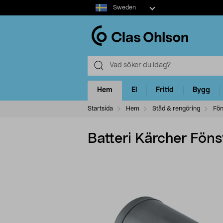
Select
Sweden
market
Hem
El
Fritid
Bygg
Startsida
Hem
Städ & rengöring
Fön
Batteri Kärcher Föns