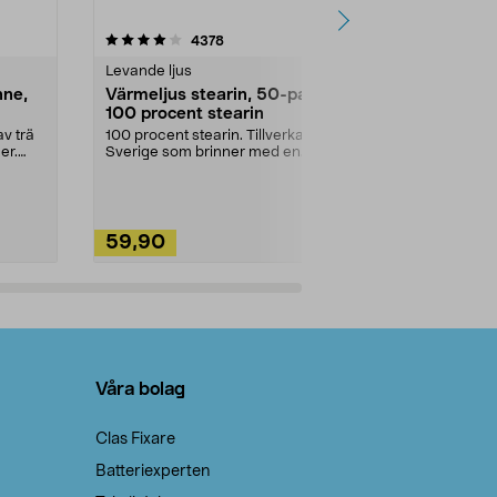
4.5av 5 stjärnor
recensioner
4.5
4378
2
Levande ljus
Rengöringsm
nne,
Värmeljus stearin, 50-pack,
Bikarbonat
100 procent stearin
Ett allsidigt 
städning och 
v trä
100 procent stearin. Tillverkade i
ute. Städa med
er.
Sverige som brinner med en
vacker och sotfri ...
59,90
49,90
Lägg i varukorg
Lägg
Våra bolag
Clas Fixare
Batteriexperten