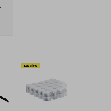
h
ng -
Klart!
ord,
t
tan
Kolla priset
Multibuy