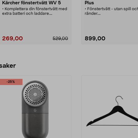
Kärcher fönstertvätt WV 5
Plus
• Komplettera din fönstertvätt med
• Fönstertvätt - utan spill oc
extra batteri och laddare.
ränder.
• Smart - längre drifttid utan
• Enkel och bekväm rengöri
onödiga stopp.
spraya, tvätta och sug upp. 
• Passar till Kärchers fönstertvätt
• För fönster, speglar, glasb
WV 5.
kakel-/klinkerplattor m.m.
• Utbytbart uppladdningsbar
269,00
899,00
529,00
batteri - ger längre drifttid u
stopp.
• Smidig, lätt och tyst.
Se varianter
Se varianter
 saker
-25%