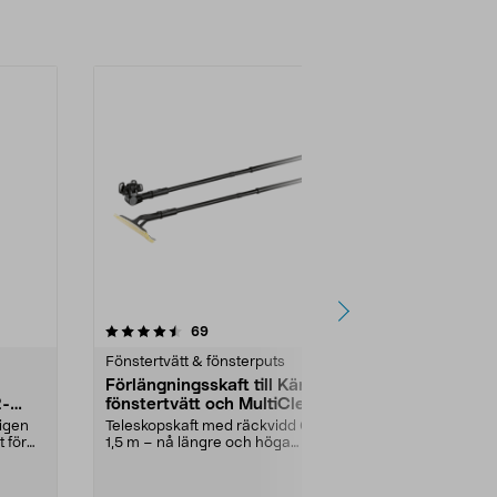
4.5av 5 stjärnor
recensioner
3.5
69
2
Fönstertvätt & fönsterputs
Hem reservde
Förlängningsskaft till Kärcher
Laddare Kär
2-
fönstertvätt och MultiCleaner
WV, KB, KV
 igen
Teleskopskaft med räckvidd 0,6 till
Original batter
 för
1,5 m – nå längre och höga
Kärchers föns
fönster. Kärcher ...
multicleaner (