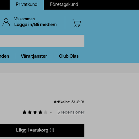
Privatkund
Företagskund
Välkommen
Logga in/Bli medlem
nden
Våra tjänster
Club Clas
Artikelnr:
51-2131
5
recensioner
Lägg i varukorg
(1)