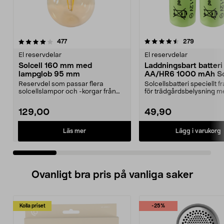
4.5 av 5 stjärnor
recensioner
4.5 av 5 stjärnor
recension
477
279
El reservdelar
El reservdelar
Solcell 160 mm med
Laddningsbart batteri
lampglob 95 mm
AA/HR6 1000 mAh Sol
pack
Reservdel som passar flera
Solcellsbatteri speciellt 
solcellslampor och -korgar från
för trädgårdsbelysning m
Northlight. Solcell d...
solceller och AA-...
129,00
49,90
Läs mer
Lägg i varukorg
Ovanligt bra pris på vanliga saker
Kolla priset
-25%