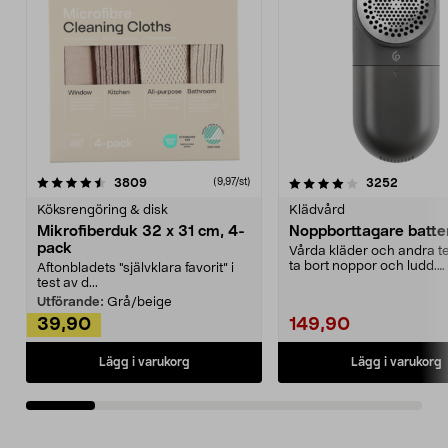
4.0av 5 stjärnor
recensioner
4.5av 5 stjärnor
recensio
3809
3252
(9,97/st)
Köksrengöring & disk
Klädvård
Mikrofiberduk 32 x 31 cm, 4-
Noppborttagare batter
pack
Vårda kläder och andra tex
ta bort noppor och ludd.
Aftonbladets "självklara favorit” i
Noppborttagaren fräs...
test av d...
Utförande:
Grå/beige
39,90
149,90
Lägg i varukorg
Lägg i varukorg