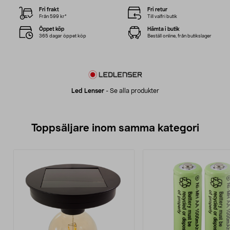
Fri frakt
Fri retur
Från 599 kr*
Till valfri butik
Öppet köp
Hämta i butik
365 dagar öppet köp
Beställ online, från butikslager
Led Lenser
-
Se alla produkter
Toppsäljare inom samma kategori