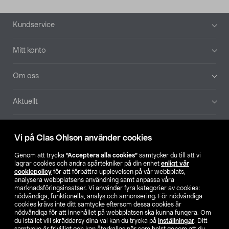
Sidfot
Kundservice
Mitt konto
Om oss
Aktuellt
Våra bolag
Vi på Clas Ohlson använder cookies
Hitta butik
Genom att trycka
”Acceptera alla cookies”
samtycker du till att vi
lagrar cookies och andra spårtekniker på din enhet
enligt vår
cookiepolicy
för att förbättra upplevelsen på vår webbplats,
SE
NO
FI
analysera webbplatsens användning samt anpassa våra
marknadsföringsinsatser. Vi använder fyra kategorier av cookies:
nödvändiga, funktionella, analys och annonsering. För nödvändiga
cookies krävs inte ditt samtycke eftersom dessa cookies är
nödvändiga för att innehållet på webbplatsen ska kunna fungera. Om
du istället vill skräddarsy dina val kan du trycka på
inställningar
. Ditt